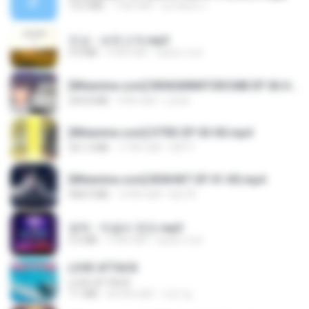
14.2 MB
7 साल पहले
อมรพันธ์ จ.
진성 - 보릿고개.mp3
3.4 MB
4 साल पहले
castor-trot
[Witanime.com] RKNGMNNTSRCMB EP 06 HD.mp4
294.8 MB
9 दिन पहले
LOLKI
[Witanime.com] DTRD EP 03 HD.mp4
321.3 MB
17 दिन पहले
DRTY
[Witanime.com] BSKHKT EP 01 HD.mp4
408.9 MB
14 दिन पहले
BLITR
영탁 - 막걸리 한잔.mp3
3.2 MB
3 साल पहले
castor-trot
LOVE ATTACK
LOVE ATTACK
7.1 MB
एक साल पहले
지빈 임.