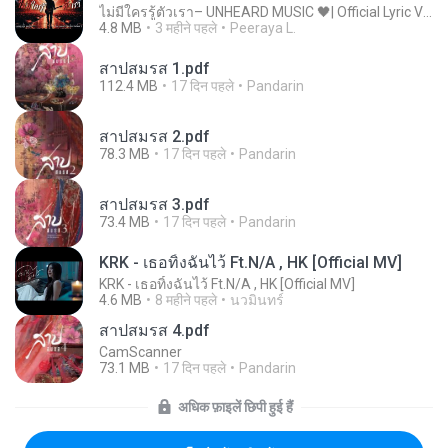
ไม่มีใครรู้ตัวเรา– UNHEARD MUSIC 🖤| Official Lyric Video | เพลงสู้ชีวิต
4.8 MB
3 महीने पहले
Peeraya L.
สาปสมรส 1.pdf
112.4 MB
17 दिन पहले
Pandarin
สาปสมรส 2.pdf
78.3 MB
17 दिन पहले
Pandarin
สาปสมรส 3.pdf
73.4 MB
17 दिन पहले
Pandarin
KRK - เธอทิ้งฉันไว้ Ft.N/A , HK [Official MV]
KRK - เธอทิ้งฉันไว้ Ft.N/A , HK [Official MV]
4.6 MB
8 महीने पहले
นวมินทร์
สาปสมรส 4.pdf
CamScanner
73.1 MB
17 दिन पहले
Pandarin
अधिक फ़ाइलें छिपी हुई हैं