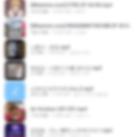
[Witanime.com] DTRD EP 04 HD.mp4
279.0 MB
10 दिन पहले
DRTY
[Witanime.com] RKNGMNNTSRCMB EP 05 HD.mp4
186.0 MB
16 दिन पहले
LOLKI
나훈아 - 영영.mp3
3.5 MB
4 साल पहले
castor-trot
배금성 - 사랑이 비를 맞아요.mp3
3.5 MB
4 साल पहले
castor-trot
신유리) 유두자위 A to Z.mp3
256.6 MB
2 साल पहले
좀비고4인커플 좀.
Air Hostess S01 E01.mp4
174.4 MB
3 महीने पहले
민호 이.
임영웅 - 어느 60대 노부부이야기.mp3
4.6 MB
4 साल पहले
castor-trot