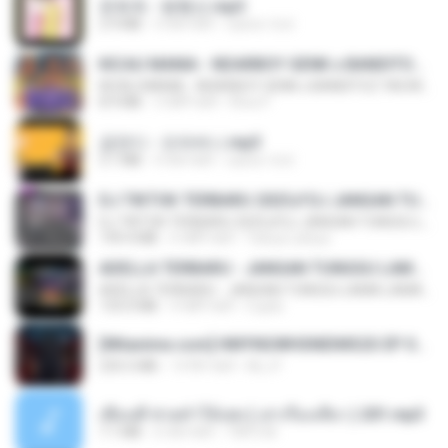
문희옥 - 평행선.mp3
2.9 MB
4 साल पहले
castor-trot
KICAU MANIA - NDARBOY GENK x BANDITOZ YAOW 86 (OFFICIAL LYRIC VIDEO) GAS POL NDANGAK
KICAU MANIA - NDARBOY GENK x BANDITOZ YAOW 86 (OFFICIAL LYRIC VIDEO) GAS POL NDANGAK
8.9 MB
3 महीने पहले
Rina P.
금잔디 - 오라버니.mp3
3.1 MB
4 साल पहले
castor-trot
DJ TIKTOK TERBARU 2025🎵DJ JANGAN TUNGGU LAMA LAMA NANTI LAMA LAMA 🎵DJ SEDIA AKU SEBELUM HUJAN
DJ TIKTOK TERBARU 2025🎵DJ JANGAN TUNGGU LAMA LAMA NANTI LAMA LAMA 🎵DJ SEDIA AKU SEBELUM HUJAN
199.4 MB
6 महीने पहले
Yahya Lahiya
ADELLA TERBARU - JANGAN TUNGGU LAMA LAMA - GELAS RETAK - OM ADELLA FULL ALBUM TERBARU 2026
ADELLA TERBARU - JANGAN TUNGGU LAMA LAMA - GELAS RETAK - OM ADELLA FULL ALBUM TERBARU 2026
133.0 MB
4 महीने पहले
Cuplis
[Witanime.com] HMYNGWHSNIDMS2S EP 04 HD.mp4
235.5 MB
14 दिन पहले
KILJY
เพื่อนพี่ ช่วยทำให้เสด ( เล่าเรื่องเสียว ) 201.mp3
7.1 MB
6 साल पहले
TNP2 M.