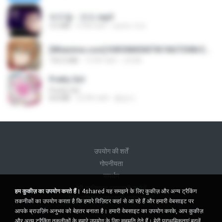
박우철 - 연모.mp3
3.5 MB
4 साल पहले
castor-trot
[Witanime.com] KWONMSNITIK1NGTDNN EP 04 HD.mp4
192.0 MB
15 दिन पहले
JUVIA
Pretty Girl
Pretty Girl
8.8 MB
23 दिन पहले
황영지
उपयोग की शर्तें
गोपनीयता
समर्थन
मेरी व्यक्तिगत जानकारी न बेचें
हम कुकीज़ का उपयोग करते हैं।
4shared यह समझने के लिए कुकीज़ और अन्य ट्रैकिंग
मेरी व्यक्तिगत जानकारी साझा न करें
तकनीकों का उपयोग करता है कि हमारे विज़िटर कहां से आ रहे हैं और हमारी वेबसाइट पर
आपके ब्राउज़िंग अनुभव को बेहतर बनाता है। हमारी वेबसाइट का उपयोग करके, आप कुकीज़
और अन्य ट्रैकिंग तकनीकों के हमारे उपयोग के लिए सहमति देते हैं।
मेरी प्राथमिकताएं बदलें