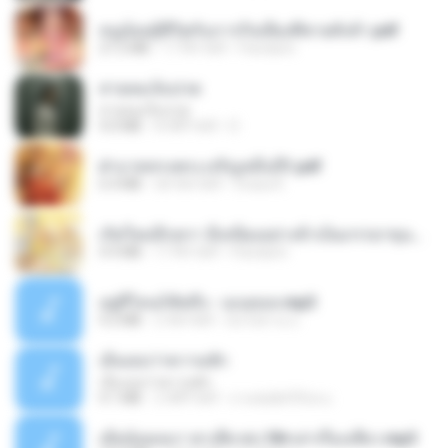
หนูน้อยสู้ชีวิตกับภารกิจเลี้ยงพี่ชายทั้งห้า.pdf
27.2 MB
17 दिन पहले
Pandarin
สายลมเจ็บปวด
สายลมเจ็บปวด
4.0 MB
8 महीने पहले
D
ฝ่าบาททรงพระเจริญหมื่นปี1.pdf
6.4 MB
एक साल पहले
Orasa K.
เกิดใหม่อีกครา อี๋เหนียงอย่างข้าเป็นภรรยาขุนนาง 1_ST.pdf
4.9 MB
17 दिन पहले
Pandarin
อยู่ที่ไหนก็คิดถึง - เมนทอล.mp3
4.2 MB
2 साल पहले
มันไม้สาย ม.
เอิ้นเธอว่าความฮัก
เอิ้นเธอว่าความฮัก
4.1 MB
2 महीने पहले
ถามพ่อ&#39;พ ม.
เมียน้อยเหงา พาเสียวค่ะ18+เล่าเรื่องเสียว.mp3