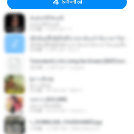
ऐप में जारी रखें
ฉันมันก็ดีได้แค่นี้
ฉันมันก็ดีได้แค่นี้
4.2 MB
9 महीने पहले
D
ເຊົາຮ້ອງເຖົ້າຊິເອົາທໍ່ໃດ (เซาฮ้องเถ้าสิเอาเท่าใด) ບຸນເກີດ ຫນູຫ່ວງ ft. ໂສພາ ຈຸນທະລາ
ເຊົາຮ້ອງເຖົ້າຊິເອົາທໍ່ໃດ (เซาฮ้องเถ้าสิเอาเท่าใด) ບຸນເກີດ ຫນູຫ່ວງ ft. ໂສພາ ຈຸນທະລາ
6.0 MB
2 महीने पहले
But G.
Tomodachi Life Living the Dream [NSP].torrent
252 KB
2 महीने पहले
margob
ผู้บ่าวเสื้อปุ๋ย
ผู้บ่าวเสื้อปุ๋ย
5.2 MB
एक साल पहले
Mith 9.
กุหลาบ (KULARB)
กุหลาบ (KULARB)
5.9 MB
एक साल पहले
Suwan J.
1_DOWNLOAD_FOURSHARED.jpg
1.9 MB
12 महीने पहले
Wtlprodthree A.