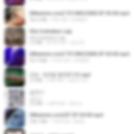
[Witanime.com] TSTJWGCDMS EP 05 HD.mp4
423.2 MB
9 दिन पहले
DOMISR
Kita Usahakan Lagi
Kita Usahakan Lagi
3.3 MB
एक साल पहले
Fazri M.
[Witanime.com] TSTJWGCDMS EP 04 HD.mp4
567.0 MB
16 दिन पहले
DOMISR
진성 - 천년을 빌려준다면.mp3
3.4 MB
4 साल पहले
castor-trot
갑자기
갑자기
3.0 MB
2 महीने पहले
복희 박.
[Witanime.com] BT EP 04 HD.mp4
248.7 MB
14 दिन पहले
BAXK