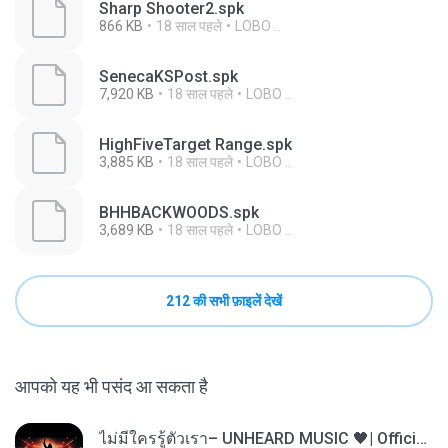
Sharp Shooter2.spk
866 KB
18 साल पहले
LOBO ..
SenecaKSPost.spk
7,920 KB
18 साल पहले
LOBO ..
HighFiveTarget Range.spk
3,885 KB
18 साल पहले
LOBO ..
BHHBACKWOODS.spk
3,689 KB
18 साल पहले
LOBO ..
212 की सभी फ़ाइलें देखें
आपको यह भी पसंद आ सकता है
ไม่มีใครรู้ตัวเรา– UNHEARD MUSIC 🖤| Official Lyric Video | เพลงสู้ชีวิต