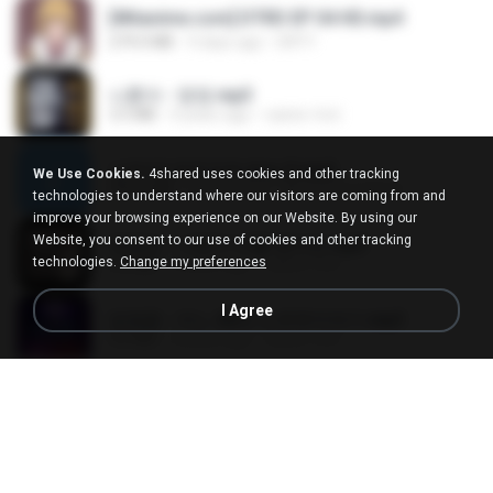
[Witanime.com] DTRD EP 04 HD.mp4
279.0 MB
9 days ago
DRTY
나훈아 - 영영.mp3
3.5 MB
4 years ago
castor-trot
신유리) 유두자위 A to Z.mp3
We Use Cookies.
4shared uses cookies and other tracking
256.6 MB
2 years ago
좀비고4인커플 좀.
technologies to understand where our visitors are coming from and
improve your browsing experience on our Website. By using our
Website, you consent to our use of cookies and other tracking
배금성 - 사랑이 비를 맞아요.mp3
technologies.
Change my preferences
3.5 MB
4 years ago
castor-trot
I Agree
임영웅 - 어느 60대 노부부이야기.mp3
4.6 MB
4 years ago
castor-trot
Air Hostess S01 E01.mp4
174.4 MB
3 months ago
민호 이.
진성 - 천년을 빌려준다면.mp3
3.4 MB
4 years ago
castor-trot