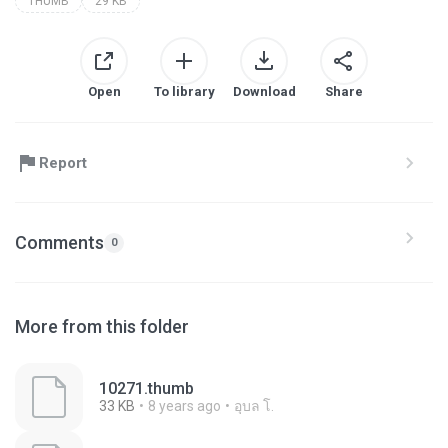
THUMB
29 KB
Open
To library
Download
Share
Report
Comments
0
More from this folder
10271.thumb
33 KB
8 years ago
อุบล โ.