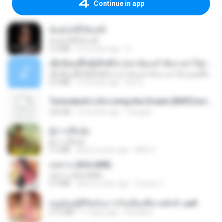
Continue in app
ฉันมันก็ดีได้แค่นี้
ฉันมันก็ดีได้แค่นี้
4.2 MB
9 months ago
D
ເຊົາຮ້ອງເຖົ້າຊິເອົາທໍ່ໃດ (เซาฮ้องเถ้าสิเอาเท่าใด) ບຸນເກີດ ຫນູຫ່ວງ ft. ໂສພາ ຈຸນທະລາ
ເຊົາຮ້ອງເຖົ້າຊິເອົາທໍ່ໃດ (เซาฮ้องเถ้าสิเอาเท่าใด) ບຸນເກີດ ຫນູຫ່ວງ ft. ໂສພາ ຈຸນທະລາ
6.0 MB
2 months ago
But G.
Tomodachi Life Living the Dream [NSP].torrent
252 KB
2 months ago
margob
ผู้บ่าวเสื้อปุ๋ย
ผู้บ่าวเสื้อปุ๋ย
5.2 MB
about a year ago
Mith 9.
กุหลาบ (KULARB)
กุหลาบ (KULARB)
5.9 MB
about a year ago
Suwan J.
หนูน้อยสู้ชีวิตกับภารกิจเลี้ยงพี่ชายทั้งห้า.pdf
27.2 MB
17 days ago
Pandarin