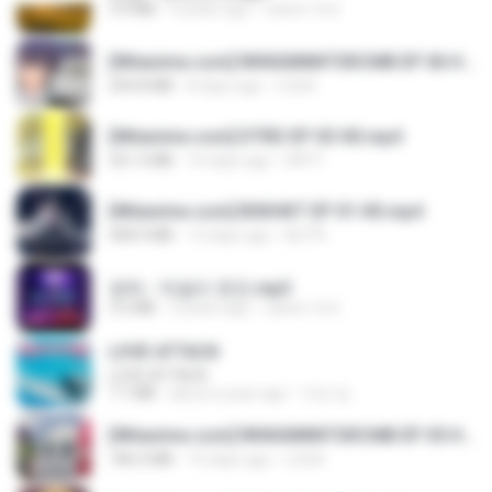
3.4 MB
4 years ago
castor-trot
[Witanime.com] RKNGMNNTSRCMB EP 06 HD.mp4
294.8 MB
8 days ago
LOLKI
[Witanime.com] DTRD EP 03 HD.mp4
321.3 MB
16 days ago
DRTY
[Witanime.com] BSKHKT EP 01 HD.mp4
408.9 MB
13 days ago
BLITR
영탁 - 막걸리 한잔.mp3
3.2 MB
3 years ago
castor-trot
LOVE ATTACK
LOVE ATTACK
7.1 MB
about a year ago
지빈 임.
[Witanime.com] RKNGMNNTSRCMB EP 05 HD.mp4
186.0 MB
15 days ago
LOLKI