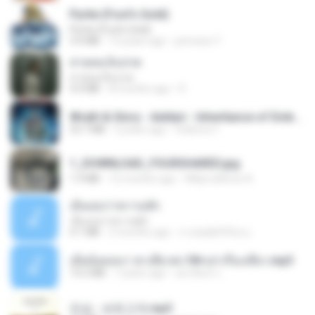
Pyrite (Fool's Gold)
Pyrite (Fool's Gold)
3.4 MB
12 years ago
princess Y.
สายลมเจ็บปวด
สายลมเจ็บปวด
4.0 MB
8 months ago
D
Wrath & Glory - Aeldari - Inheritance of Embers.pdf
53.7 MB
2 years ago
federico f
1_DOWNLOAD_FOURSHARED.jpg
1.9 MB
12 months ago
Wtlprodthree A.
เอิ้นเธอว่าความฮัก
เอิ้นเธอว่าความฮัก
4.1 MB
2 months ago
ถามพ่อ&#39;พ ม.
เมียน้อยเหงา พาเสียวค่ะ18+เล่าเรื่องเสียว.mp3
14.2 MB
7 years ago
อมรพันธ์ จ.
진성 - 보릿고개.mp3