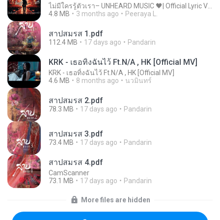
ไม่มีใครรู้ตัวเรา– UNHEARD MUSIC 🖤| Official Lyric Video | เพลงสู้ชีวิต
4.8 MB
3 months ago
Peeraya L.
สาปสมรส 1.pdf
112.4 MB
17 days ago
Pandarin
KRK - เธอทิ้งฉันไว้ Ft.N/A , HK [Official MV]
KRK - เธอทิ้งฉันไว้ Ft.N/A , HK [Official MV]
4.6 MB
8 months ago
นวมินทร์
สาปสมรส 2.pdf
78.3 MB
17 days ago
Pandarin
สาปสมรส 3.pdf
73.4 MB
17 days ago
Pandarin
สาปสมรส 4.pdf
CamScanner
73.1 MB
17 days ago
Pandarin
More files are hidden