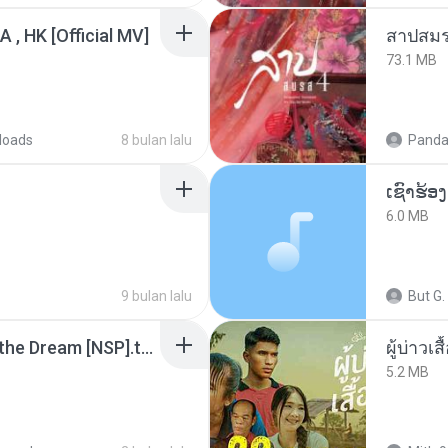
/A , HK [Official MV]
สาปสมร
73.1 MB
loads
8 bulan lalu
Panda
6.0 MB
9 bulan lalu
But G.
Tomodachi Life Living the Dream [NSP].torrent
ผู้บ่าวเสื
5.2 MB