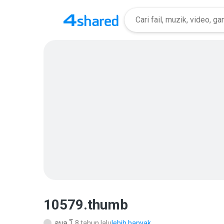
10579.thumb
อุบล โ.
8 tahun lalu
lebih banyak...