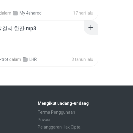
dalam
My 4shared
17 hari lalu
막걸리 한잔.mp3
-trot
dalam
LHR
3 tahun lalu
Mengikut undang-undang
Terma Penggunaan
Privasi
Pelanggaran Hak Cipta