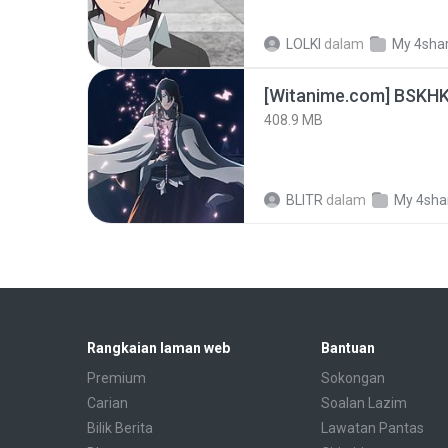
LOLKI
dalam
My 4sha
[Witanime.com] BSKHK
408.9 MB
BLITR
dalam
My 4sha
Rangkaian laman web
Bantuan
Premium
Sokongan
Carian
Soalan Lazim
Bilik Berita
Lawatan Pantas