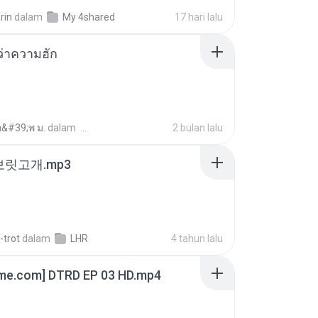
rin
dalam
My 4shared
17 hari lalu
อว่าความฮัก
อ&#39;พ ม.
dalam
2 bulan lalu
 보릿고개.mp3
-trot
dalam
LHR
4 tahun lalu
ime.com] DTRD EP 03 HD.mp4