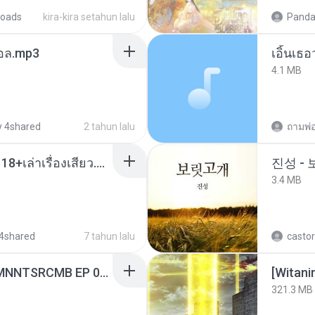
oads
kira-kira setahun lalu
Panda
นทอล.mp3
เอิ้นเธ
4.1 MB
 4shared
2 tahun lalu
ถามพ่
เมียน้อยเหงา พาเสียวค่ะ18+เล่าเรื่องเสียว.mp3
진성 -
3.4 MB
4shared
7 tahun lalu
castor
[Witanime.com] RKNGMNNTSRCMB EP 06 HD.mp4
[Witan
321.3 MB