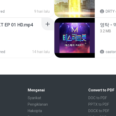
red
9 hari lalu
DRTY
T EP 01 HD.mp4
영탁 - 
3.2 MB
red
14 hari lalu
castor
Mengenai
Convert to PDF
Syarikat
DOC to PDF
Pengiklanan
PPTX to PDF
Hakcipta
DOCX to PDF