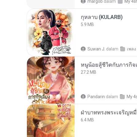
margob
dalam
My 4s
กุหลาบ (KULARB)
5.9 MB
Suwan J.
dalam
เพลง
หนูน้อยสู้ชีวิตกับภารกิจเ
27.2 MB
Pandarin
dalam
My 4
ฝ่าบาททรงพระเจริญหมื่
6.4 MB