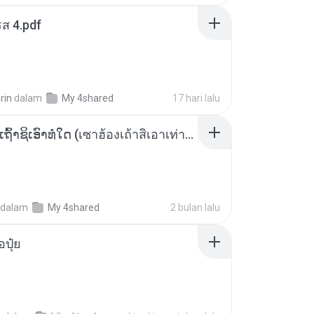
ส 4.pdf
rin
dalam
My 4shared
17 hari lalu
ເຊົາຮ້ອງເຖົ້າຊິເອົາທໍ່ໃດ (เซาฮ้องเถ้าสิเอาเท่าใด) ບຸນເກີດ ຫນູຫ່ວງ ft. ໂສພາ ຈຸນທະລາ
dalam
My 4shared
2 bulan lalu
้อปุ๋ย