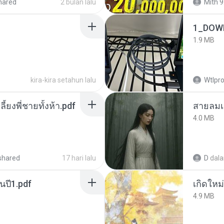
hared
2 bulan lalu
Mith 9
1_DOW
1.9 MB
kira-kira setahun lalu
Wtlpro
ลี้ยงพี่ชายทั้งห้า.pdf
สายลมเ
4.0 MB
shared
17 hari lalu
D
dal
นปี1.pdf
4.9 MB