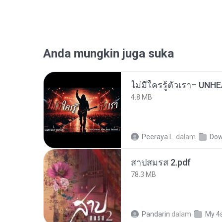
Anda mungkin juga suka
4.8 MB
Peeraya L.
dalam
Dow
สาปสมรส 2.pdf
78.3 MB
Pandarin
dalam
My 4