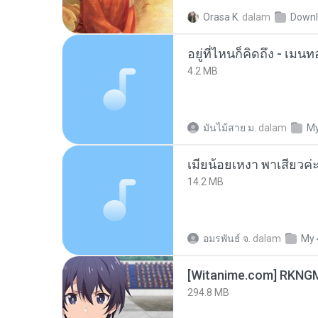
Orasa K.
dalam
Downl
อยู่ที่ไหนก็คิดถึง - เม
4.2 MB
มันไม้สาย ม.
dalam
My
14.2 MB
อมรพันธ์ จ.
dalam
My 
294.8 MB