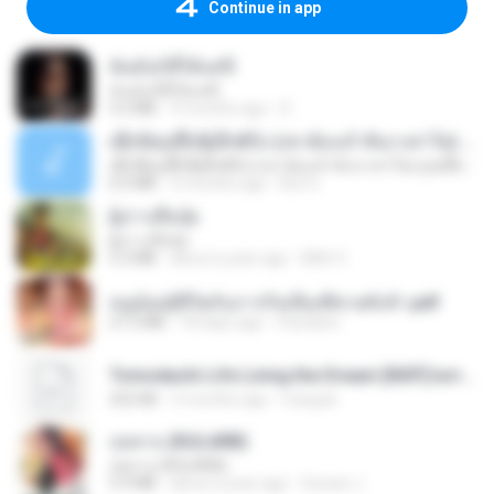
Continue in app
ฉันมันก็ดีได้แค่นี้
ฉันมันก็ดีได้แค่นี้
4.2 MB
9 months ago
D
ເຊົາຮ້ອງເຖົ້າຊິເອົາທໍ່ໃດ (เซาฮ้องเถ้าสิเอาเท่าใด) ບຸນເກີດ ຫນູຫ່ວງ ft. ໂສພາ ຈຸນທະລາ
ເຊົາຮ້ອງເຖົ້າຊິເອົາທໍ່ໃດ (เซาฮ้องเถ้าสิเอาเท่าใด) ບຸນເກີດ ຫນູຫ່ວງ ft. ໂສພາ ຈຸນທະລາ
6.0 MB
2 months ago
But G.
ผู้บ่าวเสื้อปุ๋ย
ผู้บ่าวเสื้อปุ๋ย
5.2 MB
about a year ago
Mith 9.
หนูน้อยสู้ชีวิตกับภารกิจเลี้ยงพี่ชายทั้งห้า.pdf
27.2 MB
18 days ago
Pandarin
Tomodachi Life Living the Dream [NSP].torrent
252 KB
2 months ago
margob
กุหลาบ (KULARB)
กุหลาบ (KULARB)
5.9 MB
about a year ago
Suwan J.