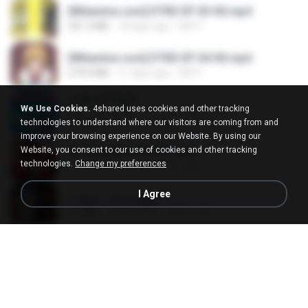
[Witanime.com] DTRD EP 03 HD.mp4
321.3 MB
18 days ago
DRTY
[Witanime.com] DTRD EP 04 HD.mp4
279.0 MB
11 days ago
DRTY
LOVE ATTACK
We Use Cookies.
4shared uses cookies and other tracking
LOVE ATTACK
technologies to understand where our visitors are coming from and
7.1 MB
about a year ago
지빈 임.
improve your browsing experience on our Website. By using our
Website, you consent to our use of cookies and other tracking
Air Hostess S01 E01.mp4
technologies.
Change my preferences
174.4 MB
3 months ago
민호 이.
I Agree
나훈아 - 영영.mp3
3.5 MB
4 years ago
castor-trot
신유리) 유두자위 A to Z.mp3
256.6 MB
2 years ago
좀비고4인커플 좀.
배금성 - 사랑이 비를 맞아요.mp3
3.5 MB
4 years ago
castor-trot