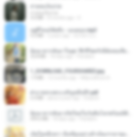
สายลมเจ็บปวด
สายลมเจ็บปวด
4.0 MB
8 months ago
D
อยู่ที่ไหนก็คิดถึง - เมนทอล.mp3
4.2 MB
2 years ago
มันไม้สาย ม.
ย้อนเวลากลับมาในยุค 70 ชีวิตครั้งนี้ฉันขอเลือกเอง จบ.pdf
32.8 MB
18 days ago
Pandarin
1_DOWNLOAD_FOURSHARED.jpg
1.9 MB
12 months ago
Wtlprodthree A.
ฝ่าบาททรงพระเจริญหมื่นปี1.pdf
6.4 MB
about a year ago
Orasa K.
ย้อนเวลากลับมาเกิดใหม่ในวันสิ้นโลกพร้อมมิติส่วนตัว 1-443 [จบ] - 揍趴长颈鹿.pdf
499.6 MB
18 days ago
Pandarin
เกิดใหม่อีกครา อี๋เหนียงอย่างข้าเป็นภรรยาขุนนาง 1_ST.pdf