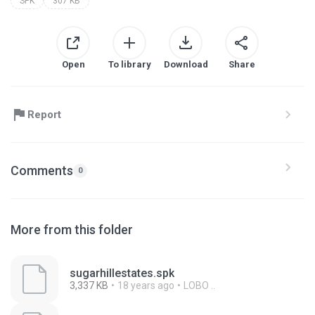
SPK
307 KB
Open
To library
Download
Share
Report
Comments
0
More from this folder
sugarhillestates.spk
3,337 KB
18 years ago
LOBO ..