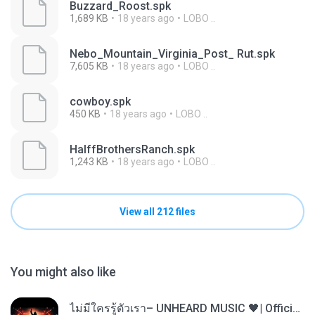
Buzzard_Roost.spk
1,689 KB
18 years ago
LOBO ..
Nebo_Mountain_Virginia_Post_ Rut.spk
7,605 KB
18 years ago
LOBO ..
cowboy.spk
450 KB
18 years ago
LOBO ..
HalffBrothersRanch.spk
1,243 KB
18 years ago
LOBO ..
View all 212 files
You might also like
ไม่มีใครรู้ตัวเรา– UNHEARD MUSIC 🖤| Official Lyric Video | เพลงสู้ชีวิต