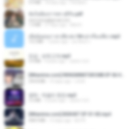
4.9 MB
18 days ago
Pandarin
ฉันไม่ต้องการพร สุจิรัน.pdf
tanmobza@gmail.com
1.4 MB
27 days ago
Mob K.
เมียน้อยเหงา พาเสียวค่ะ18+เล่าเรื่องเสียว.mp3
14.2 MB
7 years ago
อมรพันธ์ จ.
진성 - 보릿고개.mp3
3.4 MB
4 years ago
castor-trot
[Witanime.com] RKNGMNNTSRCMB EP 06 HD.mp4
294.8 MB
10 days ago
LOLKI
영탁 - 막걸리 한잔.mp3
3.2 MB
3 years ago
castor-trot
[Witanime.com] BSKHKT EP 01 HD.mp4
408.9 MB
15 days ago
BLITR