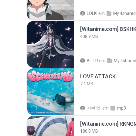
LOLKI
em
My 4shared
[Witanime.com] BSKHK
408.9 MB
BLITR
em
My 4share
LOVE ATTACK
7.1 MB
지빈 임.
em
mp3
186.0 MB