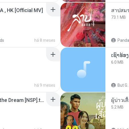
/A , HK [Official MV]
สาปสมร
73.1 MB
ds
há 8 meses
Panda
6.0 MB
há 9 meses
But G.
Tomodachi Life Living the Dream [NSP].torrent
ผู้บ่าวเสื
5.2 MB