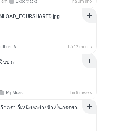
.
em
Liked tracks
há um ano
NLOAD_FOURSHARED.jpg
dthree A.
há 12 meses
จ็บปวด
My Music
há 8 meses
เกิดใหม่อีกครา อี๋เหนียงอย่างข้าเป็นภรรยาขุนนาง 1_ST.pdf