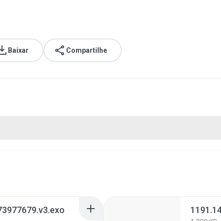
Baixar
Compartilhe
73977679.v3.exo
1191.1