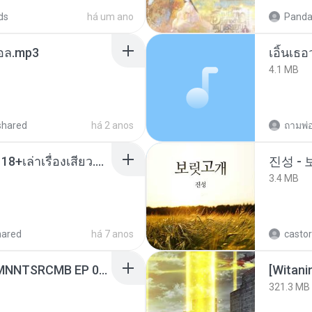
ds
há um ano
Panda
นทอล.mp3
เอิ้นเธ
4.1 MB
shared
há 2 anos
ถามพ่
เมียน้อยเหงา พาเสียวค่ะ18+เล่าเรื่องเสียว.mp3
진성 -
3.4 MB
hared
há 7 anos
castor
[Witanime.com] RKNGMNNTSRCMB EP 06 HD.mp4
[Witan
321.3 MB