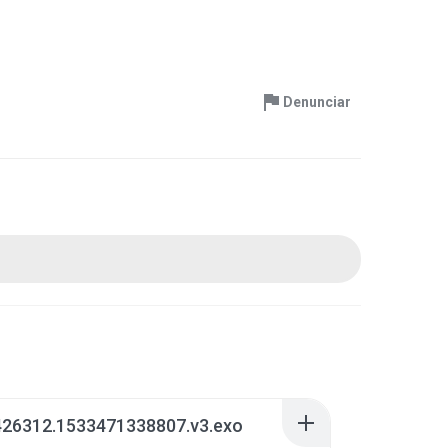
Denunciar
426312.1533471338807.v3.exo