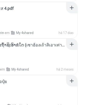
ส 4.pdf
rin
em
My 4shared
há 17 dias
ເຊົາຮ້ອງເຖົ້າຊິເອົາທໍ່ໃດ (เซาฮ้องเถ้าสิเอาเท่าใด) ບຸນເກີດ ຫນູຫ່ວງ ft. ໂສພາ ຈຸນທະລາ
em
My 4shared
há 2 meses
้อปุ๋ย