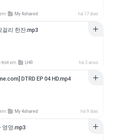
em
My 4shared
há 17 dias
막걸리 한잔.mp3
-trot
em
LHR
há 3 anos
ime.com] DTRD EP 04 HD.mp4
em
My 4shared
há 9 dias
 영영.mp3