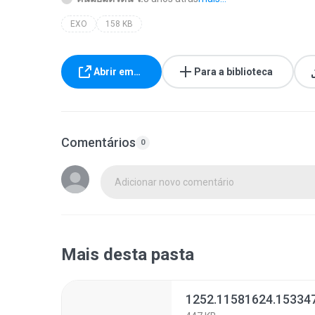
EXO
158 KB
Abrir em…
Para a biblioteca
Comentários
0
Adicionar novo comentário
Mais desta pasta
1252.11581624.15334