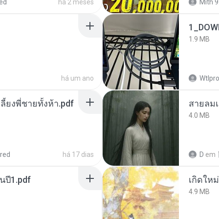
ed
há 2 meses
Mith 9
1_DOW
1.9 MB
há um ano
Wtlpro
ลี้ยงพี่ชายทั้งห้า.pdf
สายลมเ
4.0 MB
red
há 17 dias
D
em
นปี1.pdf
4.9 MB