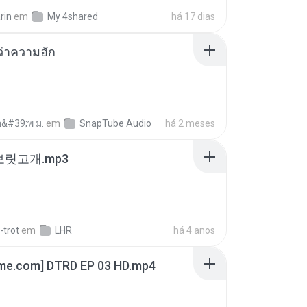
rin
em
My 4shared
há 17 dias
อว่าความฮัก
อ&#39;พ ม.
em
SnapTube Audio
há 2 meses
 보릿고개.mp3
-trot
em
LHR
há 4 anos
ime.com] DTRD EP 03 HD.mp4