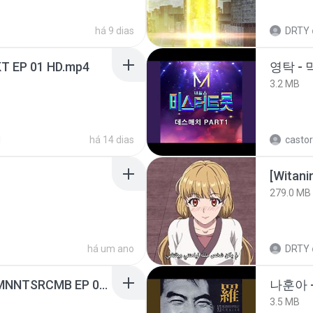
há 9 dias
DRTY
T EP 01 HD.mp4
영탁 - 
3.2 MB
d
há 14 dias
castor
[Witan
279.0 MB
há um ano
DRTY
[Witanime.com] RKNGMNNTSRCMB EP 05 HD.mp4
나훈아 -
3.5 MB