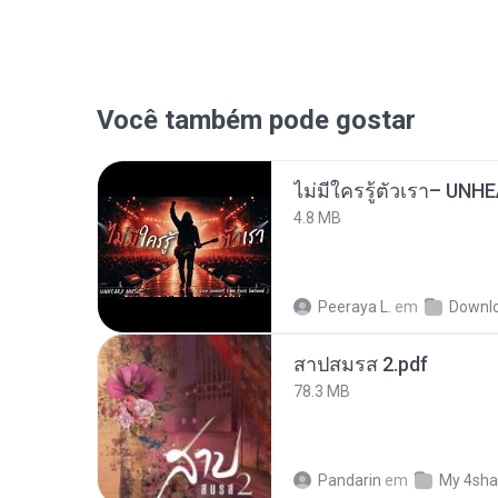
Você também pode gostar
4.8 MB
Peeraya L.
em
Downl
สาปสมรส 2.pdf
78.3 MB
Pandarin
em
My 4sha