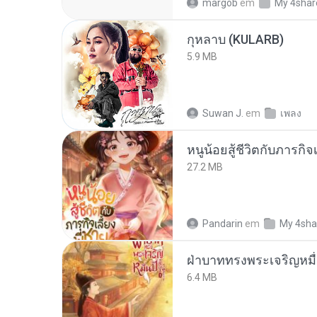
margob
em
My 4shar
กุหลาบ (KULARB)
5.9 MB
Suwan J.
em
เพลง
หนูน้อยสู้ชีวิตกับภารกิจเ
27.2 MB
Pandarin
em
My 4sha
ฝ่าบาททรงพระเจริญหมื่
6.4 MB