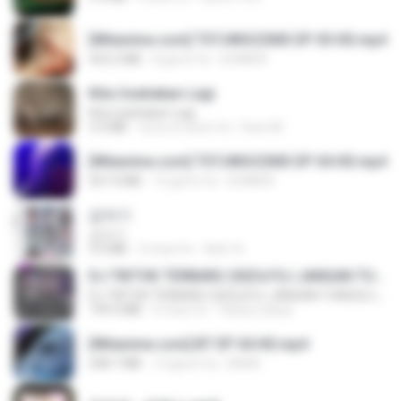
[Witanime.com] TSTJWGCDMS EP 05 HD.mp4
423.2 MB
8 giorni fa
DOMISR
Kita Usahakan Lagi
Kita Usahakan Lagi
3.3 MB
circa un anno fa
Fazri M.
[Witanime.com] TSTJWGCDMS EP 04 HD.mp4
567.0 MB
15 giorni fa
DOMISR
갑자기
갑자기
3.0 MB
2 mesi fa
복희 박.
DJ TIKTOK TERBARU 2025🎵DJ JANGAN TUNGGU LAMA LAMA NANTI LAMA LAMA 🎵DJ SEDIA AKU SEBELUM HUJAN
DJ TIKTOK TERBARU 2025🎵DJ JANGAN TUNGGU LAMA LAMA NANTI LAMA LAMA 🎵DJ SEDIA AKU SEBELUM HUJAN
199.4 MB
6 mesi fa
Yahya Lahiya
[Witanime.com] BT EP 04 HD.mp4
248.7 MB
13 giorni fa
BAXK