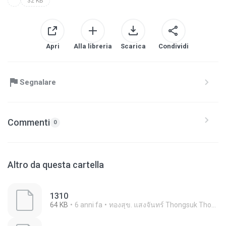
32 KB
Apri
Alla libreria
Scarica
Condividi
Segnalare
Commenti
0
Altro da questa cartella
1310
64 KB
6 anni fa
ทองสุข. แสงจันทร์ Thongsuk Thongsuk