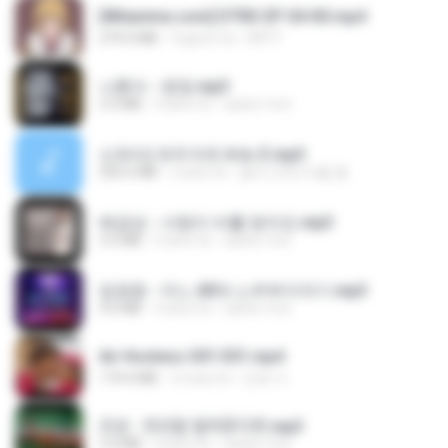
[Witanime.com] DTRD EP 04 HD.mp4
279.0 MB
9 giorni fa
DRTY
나훈아 - 영영.mp3
3.5 MB
4 anni fa
castor-trot
신유리) 유두자위 A to Z.mp3
256.6 MB
2 anni fa
좀비고4인커플 좀.
배금성 - 사랑이 비를 맞아요.mp3
3.5 MB
4 anni fa
castor-trot
임영웅 - 어느 60대 노부부이야기.mp3
4.6 MB
4 anni fa
castor-trot
Air Hostess S01 E01.mp4
174.4 MB
3 mesi fa
민호 이.
진성 - 천년을 빌려준다면.mp3
3.4 MB
4 anni fa
castor-trot