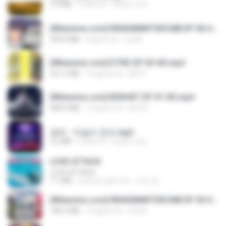
3.4 MB
4 anni fa
castor-trot
[Witanime.com] RKNGMNNTSRCMB EP 06 HD.mp4
294.8 MB
8 giorni fa
LOLKI
[Witanime.com] DTRD EP 03 HD.mp4
321.3 MB
16 giorni fa
DRTY
[Witanime.com] BSKHKT EP 01 HD.mp4
408.9 MB
13 giorni fa
BLITR
영탁 - 막걸리 한잔.mp3
3.2 MB
3 anni fa
castor-trot
LOVE ATTACK
LOVE ATTACK
7.1 MB
circa un anno fa
지빈 임.
[Witanime.com] RKNGMNNTSRCMB EP 05 HD.mp4
186.0 MB
15 giorni fa
LOLKI