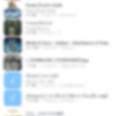
Pyrite (Fool's Gold)
Pyrite (Fool's Gold)
3.4 MB
12 anni fa
princess Y.
สายลมเจ็บปวด
สายลมเจ็บปวด
4.0 MB
8 mesi fa
D
Wrath & Glory - Aeldari - Inheritance of Embers.pdf
53.7 MB
2 anni fa
federico f
1_DOWNLOAD_FOURSHARED.jpg
1.9 MB
12 mesi fa
Wtlprodthree A.
เอิ้นเธอว่าความฮัก
เอิ้นเธอว่าความฮัก
4.1 MB
2 mesi fa
ถามพ่อ&#39;พ ม.
เมียน้อยเหงา พาเสียวค่ะ18+เล่าเรื่องเสียว.mp3
14.2 MB
7 anni fa
อมรพันธ์ จ.
진성 - 보릿고개.mp3