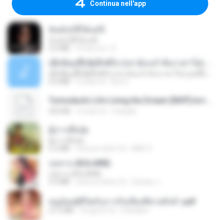
Continua nell'app
ฉันมันก็ดีได้แค่นี้
ฉันมันก็ดีได้แค่นี้
4.2 MB
9 mesi fa
D
ເຊົາຮ້ອງເຖົ້າຊິເອົາທໍ່ໃດ (เซาฮ้องเถ้าสิเอาเท่าใด) ບຸນເກີດ ຫນູຫ່ວງ ft. ໂສພາ ຈຸນທະລາ
ເຊົາຮ້ອງເຖົ້າຊິເອົາທໍ່ໃດ (เซาฮ้องเถ้าสิเอาเท่าใด) ບຸນເກີດ ຫນູຫ່ວງ ft. ໂສພາ ຈຸນທະລາ
6.0 MB
2 mesi fa
But G.
Tomodachi Life Living the Dream [NSP].torrent
252 KB
2 mesi fa
margob
ผู้บ่าวเสื้อปุ๋ย
ผู้บ่าวเสื้อปุ๋ย
5.2 MB
circa un anno fa
Mith 9.
กุหลาบ (KULARB)
กุหลาบ (KULARB)
5.9 MB
circa un anno fa
Suwan J.
หนูน้อยสู้ชีวิตกับภารกิจเลี้ยงพี่ชายทั้งห้า.pdf
27.2 MB
16 giorni fa
Pandarin