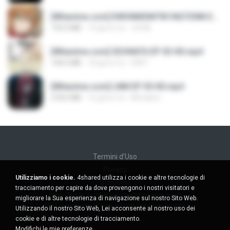
[Witanime.com] KWONMSNITIK1NGTDNN EP 04 HD.mp4
192.0 MB
14 giorni fa
JUVIA
[Witanime.com] SDONATA EP 03 HD.mp4
140.6 MB
18 giorni fa
GRET
[Witanime.com] LNM EP 05 HD.mp4
218.6 MB
16 giorni fa
MUrabito
Termini d'Uso
Privacy
Utilizziamo i cookie.
4shared utilizza i cookie e altre tecnologie di
Supporto
tracciamento per capire da dove provengono i nostri visitatori e
Non venda le mie informazioni personali
migliorare la Sua esperienza di navigazione sul nostro Sito Web.
Non condivida le mie informazioni personali
Utilizzando il nostro Sito Web, Lei acconsente al nostro uso dei
cookie e di altre tecnologie di tracciamento.
Modifichi le mie preferenze