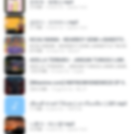
문희옥 - 평행선.mp3
2.9 MB
4 anni fa
castor-trot
금잔디 - 오라버니.mp3
3.1 MB
4 anni fa
castor-trot
KICAU MANIA - NDARBOY GENK x BANDITOZ YAOW 86 (OFFICIAL LYRIC VIDEO) GAS POL NDANGAK
KICAU MANIA - NDARBOY GENK x BANDITOZ YAOW 86 (OFFICIAL LYRIC VIDEO) GAS POL NDANGAK
8.9 MB
3 mesi fa
Rina P.
ADELLA TERBARU - JANGAN TUNGGU LAMA LAMA - GELAS RETAK - OM ADELLA FULL ALBUM TERBARU 2026
ADELLA TERBARU - JANGAN TUNGGU LAMA LAMA - GELAS RETAK - OM ADELLA FULL ALBUM TERBARU 2026
133.0 MB
4 mesi fa
Cuplis
[Witanime.com] HMYNGWHSNIDMS2S EP 04 HD.mp4
235.5 MB
13 giorni fa
KILJY
เพื่อนพี่ ช่วยทำให้เสด ( เล่าเรื่องเสียว ) 201.mp3
7.1 MB
6 anni fa
TNP2 M.
나훈아 - 테스형!.mp3
4.4 MB
4 anni fa
castor-trot