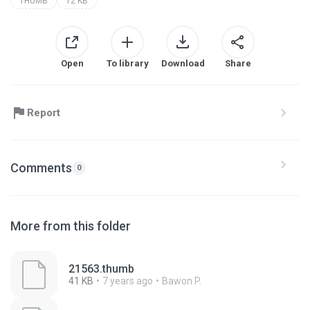
THUMB
12 KB
Open
To library
Download
Share
Report
Comments
0
More from this folder
21563.thumb
41 KB
7 years ago
Bawon P.