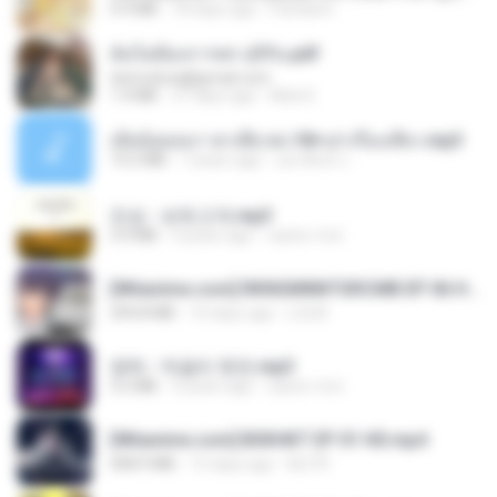
4.9 MB
18 days ago
Pandarin
ฉันไม่ต้องการพร สุจิรัน.pdf
tanmobza@gmail.com
1.4 MB
27 days ago
Mob K.
เมียน้อยเหงา พาเสียวค่ะ18+เล่าเรื่องเสียว.mp3
14.2 MB
7 years ago
อมรพันธ์ จ.
진성 - 보릿고개.mp3
3.4 MB
4 years ago
castor-trot
[Witanime.com] RKNGMNNTSRCMB EP 06 HD.mp4
294.8 MB
10 days ago
LOLKI
영탁 - 막걸리 한잔.mp3
3.2 MB
3 years ago
castor-trot
[Witanime.com] BSKHKT EP 01 HD.mp4
408.9 MB
15 days ago
BLITR