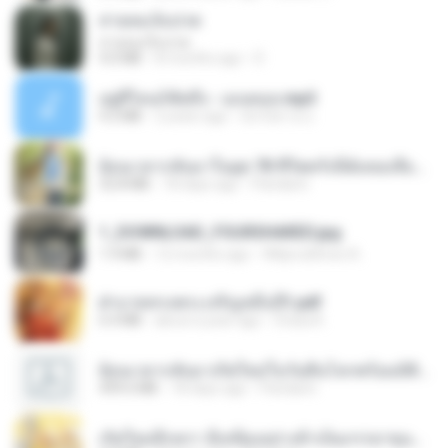
สายลมเจ็บปวด
สายลมเจ็บปวด
4.0 MB
8 months ago
D
อยู่ที่ไหนก็คิดถึง - เมนทอล.mp3
4.2 MB
2 years ago
มันไม้สาย ม.
ย้อนเวลากลับมาในยุค 70 ชีวิตครั้งนี้ฉันขอเลือกเอง จบ.pdf
32.8 MB
18 days ago
Pandarin
1_DOWNLOAD_FOURSHARED.jpg
1.9 MB
12 months ago
Wtlprodthree A.
ฝ่าบาททรงพระเจริญหมื่นปี1.pdf
6.4 MB
about a year ago
Orasa K.
ย้อนเวลากลับมาเกิดใหม่ในวันสิ้นโลกพร้อมมิติส่วนตัว 1-443 [จบ] - 揍趴长颈鹿.pdf
499.6 MB
18 days ago
Pandarin
เกิดใหม่อีกครา อี๋เหนียงอย่างข้าเป็นภรรยาขุนนาง 1_ST.pdf