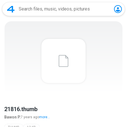
21816.thumb
Bawon P.
7 years ago
more...