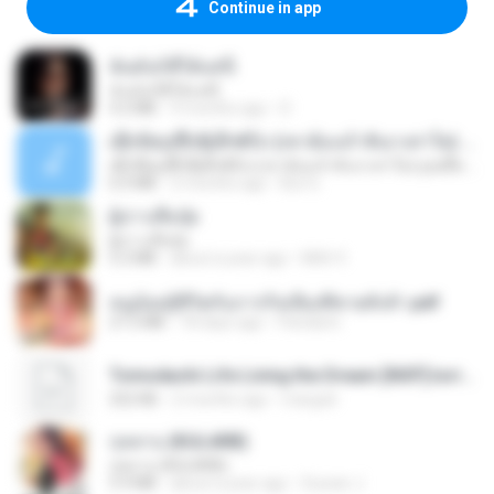
Continue in app
ฉันมันก็ดีได้แค่นี้
ฉันมันก็ดีได้แค่นี้
4.2 MB
9 months ago
D
ເຊົາຮ້ອງເຖົ້າຊິເອົາທໍ່ໃດ (เซาฮ้องเถ้าสิเอาเท่าใด) ບຸນເກີດ ຫນູຫ່ວງ ft. ໂສພາ ຈຸນທະລາ
ເຊົາຮ້ອງເຖົ້າຊິເອົາທໍ່ໃດ (เซาฮ้องเถ้าสิเอาเท่าใด) ບຸນເກີດ ຫນູຫ່ວງ ft. ໂສພາ ຈຸນທະລາ
6.0 MB
2 months ago
But G.
ผู้บ่าวเสื้อปุ๋ย
ผู้บ่าวเสื้อปุ๋ย
5.2 MB
about a year ago
Mith 9.
หนูน้อยสู้ชีวิตกับภารกิจเลี้ยงพี่ชายทั้งห้า.pdf
27.2 MB
18 days ago
Pandarin
Tomodachi Life Living the Dream [NSP].torrent
252 KB
2 months ago
margob
กุหลาบ (KULARB)
กุหลาบ (KULARB)
5.9 MB
about a year ago
Suwan J.