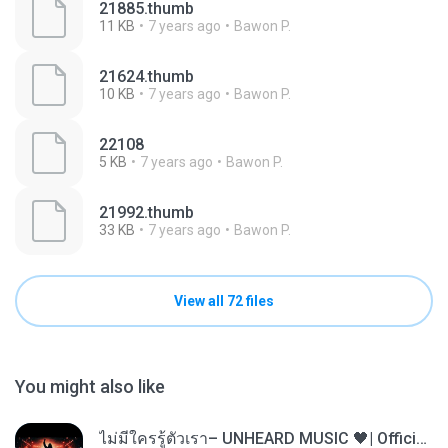
21885.thumb
11 KB
7 years ago
Bawon P.
21624.thumb
10 KB
7 years ago
Bawon P.
22108
5 KB
7 years ago
Bawon P.
21992.thumb
33 KB
7 years ago
Bawon P.
View all 72 files
You might also like
ไม่มีใครรู้ตัวเรา– UNHEARD MUSIC 🖤| Official Lyric Video | เพลงสู้ชีวิต