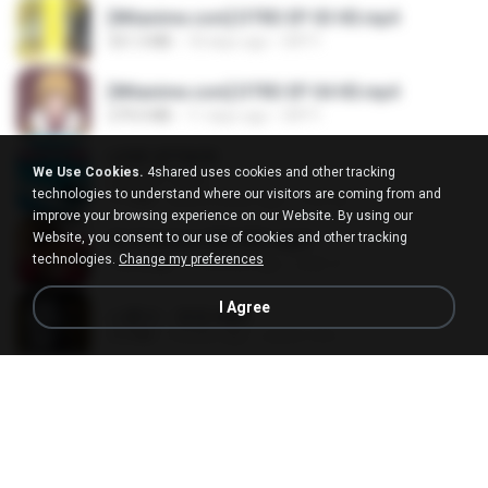
[Witanime.com] DTRD EP 03 HD.mp4
321.3 MB
18 days ago
DRTY
[Witanime.com] DTRD EP 04 HD.mp4
279.0 MB
11 days ago
DRTY
LOVE ATTACK
We Use Cookies.
4shared uses cookies and other tracking
LOVE ATTACK
technologies to understand where our visitors are coming from and
7.1 MB
about a year ago
지빈 임.
improve your browsing experience on our Website. By using our
Website, you consent to our use of cookies and other tracking
Air Hostess S01 E01.mp4
technologies.
Change my preferences
174.4 MB
3 months ago
민호 이.
I Agree
나훈아 - 영영.mp3
3.5 MB
4 years ago
castor-trot
신유리) 유두자위 A to Z.mp3
256.6 MB
2 years ago
좀비고4인커플 좀.
배금성 - 사랑이 비를 맞아요.mp3
3.5 MB
4 years ago
castor-trot