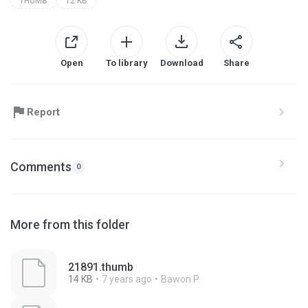
THUMB
12 KB
Open
To library
Download
Share
Report
Comments
0
More from this folder
21891.thumb
14 KB
7 years ago
Bawon P.