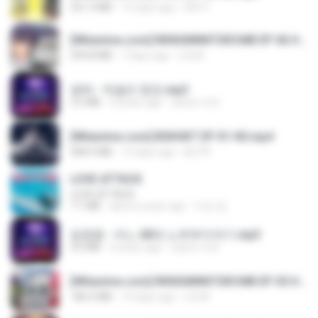
321.3 MB
15 days ago
DRTY
[Witanime.com] RKNGMNNTSRCMB EP 06 HD.mp4
294.8 MB
7 days ago
LOLKI
영탁 - 막걸리 한잔.mp3
3.2 MB
3 years ago
castor-trot
[Witanime.com] BSKHKT EP 01 HD.mp4
408.9 MB
12 days ago
BLITR
LOVE ATTACK
LOVE ATTACK
7.1 MB
about a year ago
지빈 임.
임영웅 - 어느 60대 노부부이야기.mp3
4.6 MB
4 years ago
castor-trot
[Witanime.com] RKNGMNNTSRCMB EP 05 HD.mp4
186.0 MB
14 days ago
LOLKI