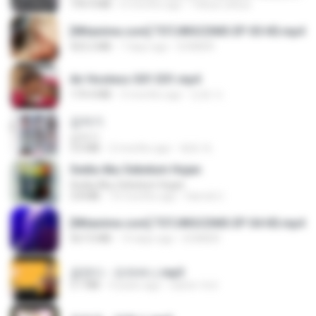
199.4 MB
6 months ago
Yahya Lahiya
[Witanime.com] TSTJWGCDMS EP 05 HD.mp4
423.2 MB
7 days ago
DOMISR
Air Hostess S01 E01.mp4
174.4 MB
3 months ago
민호 이.
갑자기
갑자기
3.0 MB
2 months ago
복희 박.
Sedia Aku Sebelum Hujan
Sedia Aku Sebelum Hujan
3.8 MB
10 months ago
Hamdi U.
[Witanime.com] TSTJWGCDMS EP 04 HD.mp4
567.0 MB
14 days ago
DOMISR
금잔디 - 오라버니.mp3
3.1 MB
4 years ago
castor-trot