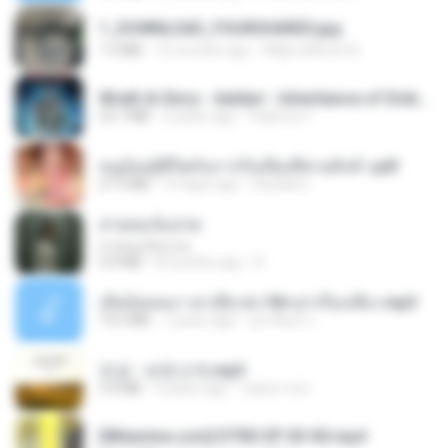
1_DOWNLOAD_FOURSHARED.jpg
1.9 MB
12 months ago
Wtlprodthree A.
Wrath & Glory - Aeldari - Inheritance of Embers.pdf
53.7 MB
2 years ago
federico f
หนูน้อยสู้ชีวิตกับภารกิจเลี้ยงพี่ชายทั้งห้า.pdf
27.2 MB
15 days ago
Pandarin
สายลมเจ็บปวด
สายลมเจ็บปวด
4.0 MB
8 months ago
D
เมียน้อยเหงา พาเสียวค่ะ18+เล่าเรื่องเสียว.mp3
14.2 MB
7 years ago
อมรพันธ์ จ.
진성 - 보릿고개.mp3
3.4 MB
4 years ago
castor-trot
[Witanime.com] DTRD EP 03 HD.mp4