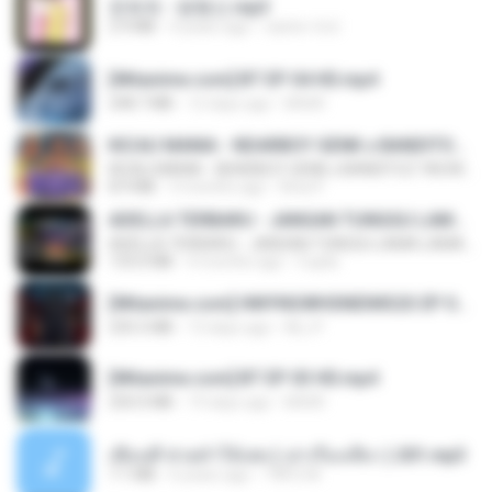
문희옥 - 평행선.mp3
2.9 MB
4 years ago
castor-trot
[Witanime.com] BT EP 04 HD.mp4
248.7 MB
12 days ago
BAXK
KICAU MANIA - NDARBOY GENK x BANDITOZ YAOW 86 (OFFICIAL LYRIC VIDEO) GAS POL NDANGAK
KICAU MANIA - NDARBOY GENK x BANDITOZ YAOW 86 (OFFICIAL LYRIC VIDEO) GAS POL NDANGAK
8.9 MB
3 months ago
Rina P.
ADELLA TERBARU - JANGAN TUNGGU LAMA LAMA - GELAS RETAK - OM ADELLA FULL ALBUM TERBARU 2026
ADELLA TERBARU - JANGAN TUNGGU LAMA LAMA - GELAS RETAK - OM ADELLA FULL ALBUM TERBARU 2026
133.0 MB
4 months ago
Cuplis
[Witanime.com] HMYNGWHSNIDMS2S EP 04 HD.mp4
235.5 MB
13 days ago
KILJY
[Witanime.com] BT EP 03 HD.mp4
250.0 MB
19 days ago
BAXK
เพื่อนพี่ ช่วยทำให้เสด ( เล่าเรื่องเสียว ) 201.mp3
7.1 MB
6 years ago
TNP2 M.