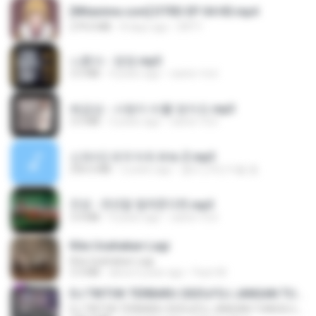
[Witanime.com] DTRD EP 04 HD.mp4
279.0 MB
8 days ago
DRTY
나훈아 - 영영.mp3
3.5 MB
4 years ago
castor-trot
배금성 - 사랑이 비를 맞아요.mp3
3.5 MB
3 years ago
castor-trot
신유리) 유두자위 A to Z.mp3
256.6 MB
2 years ago
좀비고4인커플 좀.
진성 - 천년을 빌려준다면.mp3
3.4 MB
4 years ago
castor-trot
Kita Usahakan Lagi
Kita Usahakan Lagi
3.3 MB
about a year ago
Fazri M.
DJ TIKTOK TERBARU 2025🎵DJ JANGAN TUNGGU LAMA LAMA NANTI LAMA LAMA 🎵DJ SEDIA AKU SEBELUM HUJAN
DJ TIKTOK TERBARU 2025🎵DJ JANGAN TUNGGU LAMA LAMA NANTI LAMA LAMA 🎵DJ SEDIA AKU SEBELUM HUJAN