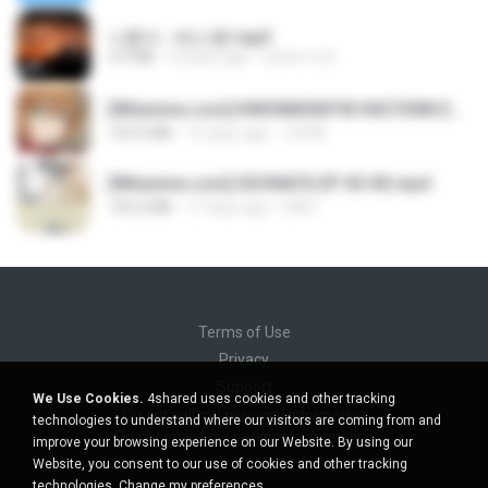
나훈아 - 테스형!.mp3
4.4 MB
4 years ago
castor-trot
[Witanime.com] KWONMSNITIK1NGTDNN EP 04 HD.mp4
192.0 MB
13 days ago
JUVIA
[Witanime.com] SDONATA EP 03 HD.mp4
140.6 MB
17 days ago
GRET
Terms of Use
Privacy
Support
We Use Cookies.
4shared uses cookies and other tracking
Do not sell my personal information
technologies to understand where our visitors are coming from and
Do not share my personal information
improve your browsing experience on our Website. By using our
Website, you consent to our use of cookies and other tracking
technologies.
Change my preferences