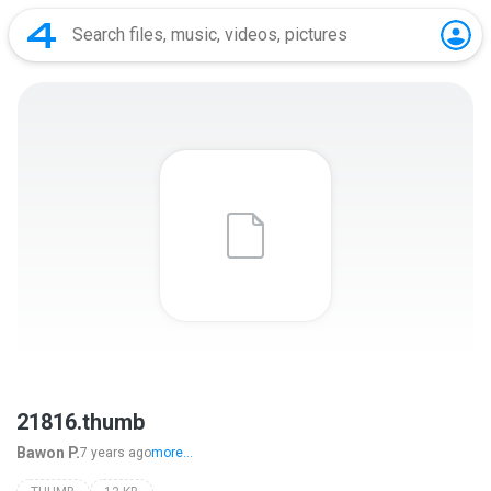
21816.thumb
Bawon P.
7 years ago
more...