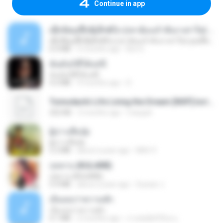
Continue in app
ເຊົາຮ້ອງເຖົ້າຊິເອົາທໍ່ໃດ (เซาฮ้องเถ้าสิเอาเท่าใด) ບຸນເກີດ ຫນູຫ່ວງ ft. ໂສພາ ຈຸນທະລາ
ເຊົາຮ້ອງເຖົ້າຊິເອົາທໍ່ໃດ (เซาฮ้องเถ้าสิเอาเท่าใด) ບຸນເກີດ ຫນູຫ່ວງ ft. ໂສພາ ຈຸນທະລາ
6.0 MB
2 months ago
But G.
ฉันมันก็ดีได้แค่นี้
ฉันมันก็ดีได้แค่นี้
4.2 MB
9 months ago
D
Tomodachi Life Living the Dream [NSP].torrent
252 KB
2 months ago
margob
ผู้บ่าวเสื้อปุ๋ย
ผู้บ่าวเสื้อปุ๋ย
5.2 MB
about a year ago
Mith 9.
กุหลาบ (KULARB)
กุหลาบ (KULARB)
5.9 MB
about a year ago
Suwan J.
เอิ้นเธอว่าความฮัก
เอิ้นเธอว่าความฮัก
4.1 MB
2 months ago
ถามพ่อ&#39;พ ม.