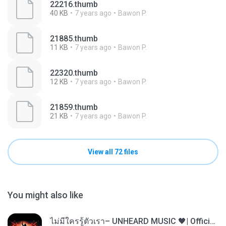
22216.thumb
40 KB
7 years ago
Bawon P.
21885.thumb
11 KB
7 years ago
Bawon P.
22320.thumb
12 KB
7 years ago
Bawon P.
21859.thumb
21 KB
7 years ago
Bawon P.
View all 72 files
You might also like
ไม่มีใครรู้ตัวเรา– UNHEARD MUSIC 🖤| Official Lyric Video | เพลงสู้ชีวิต