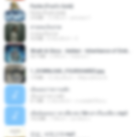
Pyrite (Fool's Gold)
Pyrite (Fool's Gold)
3.4 MB
12 ปีที่แล้ว
princess Y.
สายลมเจ็บปวด
สายลมเจ็บปวด
4.0 MB
8 เดือนที่แล้ว
D
Wrath & Glory - Aeldari - Inheritance of Embers.pdf
53.7 MB
2 ปีที่แล้ว
federico f
1_DOWNLOAD_FOURSHARED.jpg
1.9 MB
12 เดือนที่แล้ว
Wtlprodthree A.
เอิ้นเธอว่าความฮัก
เอิ้นเธอว่าความฮัก
4.1 MB
2 เดือนที่แล้ว
ถามพ่อ&#39;พ ม.
เมียน้อยเหงา พาเสียวค่ะ18+เล่าเรื่องเสียว.mp3
14.2 MB
7 ปีที่แล้ว
อมรพันธ์ จ.
진성 - 보릿고개.mp3