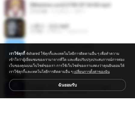
[Witanime.com] DTRD EP 04 HD.mp4
279.0 MB
9 วันที่แล้ว
DRTY
나훈아 - 영영.mp3
3.5 MB
4 ปีที่แล้ว
castor-trot
신유리) 유두자위 A to Z.mp3
256.6 MB
2 ปีที่แล้ว
좀비고4인커플 좀.
เราใช้คุกกี้
4shared ใช้คุกกี้และเทคโนโลยีการติดตามอื่น ๆ เพื่อทำความ
เข้าใจว่าผู้เยี่ยมชมของเรามาจากที่ใด และเพื่อปรับปรุงประสบการณ์การท่อง
เว็บของคุณบนเว็บไซต์ของเรา การใช้เว็บไซต์ของเราแสดงว่าคุณยินยอมให้
배금성 - 사랑이 비를 맞아요.mp3
เราใช้คุกกี้และเทคโนโลยีการติดตามอื่น ๆ
เปลี่ยนการตั้งค่าของฉัน
3.5 MB
4 ปีที่แล้ว
castor-trot
ฉันยอมรับ
임영웅 - 어느 60대 노부부이야기.mp3
4.6 MB
4 ปีที่แล้ว
castor-trot
Air Hostess S01 E01.mp4
174.4 MB
3 เดือนที่แล้ว
민호 이.
진성 - 천년을 빌려준다면.mp3
3.4 MB
4 ปีที่แล้ว
castor-trot