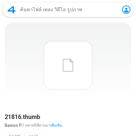
21816.thumb
Bawon P.
7 หลายปีที่ผ่านมา
เพิ่มเติม...