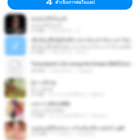
ดำเนินการต่อในแอป
ฉันมันก็ดีได้แค่นี้
ฉันมันก็ดีได้แค่นี้
4.2 MB
9 เดือนที่แล้ว
D
ເຊົາຮ້ອງເຖົ້າຊິເອົາທໍ່ໃດ (เซาฮ้องเถ้าสิเอาเท่าใด) ບຸນເກີດ ຫນູຫ່ວງ ft. ໂສພາ ຈຸນທະລາ
ເຊົາຮ້ອງເຖົ້າຊິເອົາທໍ່ໃດ (เซาฮ้องเถ้าสิเอาเท่าใด) ບຸນເກີດ ຫນູຫ່ວງ ft. ໂສພາ ຈຸນທະລາ
6.0 MB
2 เดือนที่แล้ว
But G.
Tomodachi Life Living the Dream [NSP].torrent
252 KB
2 เดือนที่แล้ว
margob
ผู้บ่าวเสื้อปุ๋ย
ผู้บ่าวเสื้อปุ๋ย
5.2 MB
ประมาณหนึ่งปีที่แล้ว
Mith 9.
กุหลาบ (KULARB)
กุหลาบ (KULARB)
5.9 MB
ประมาณหนึ่งปีที่แล้ว
Suwan J.
หนูน้อยสู้ชีวิตกับภารกิจเลี้ยงพี่ชายทั้งห้า.pdf
27.2 MB
17 วันที่แล้ว
Pandarin