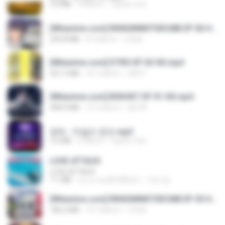
3.4 MB
4 ปีที่แล้ว
castor-trot
[Witanime.com] RKNGMNNTSRCMB EP 06 HD.mp4
294.8 MB
8 วันที่แล้ว
LOLKI
[Witanime.com] DTRD EP 03 HD.mp4
321.3 MB
16 วันที่แล้ว
DRTY
[Witanime.com] BSKHKT EP 01 HD.mp4
408.9 MB
13 วันที่แล้ว
BLITR
영탁 - 막걸리 한잔.mp3
3.2 MB
3 ปีที่แล้ว
castor-trot
LOVE ATTACK
LOVE ATTACK
7.1 MB
ประมาณหนึ่งปีที่แล้ว
지빈 임.
[Witanime.com] RKNGMNNTSRCMB EP 05 HD.mp4
186.0 MB
15 วันที่แล้ว
LOLKI