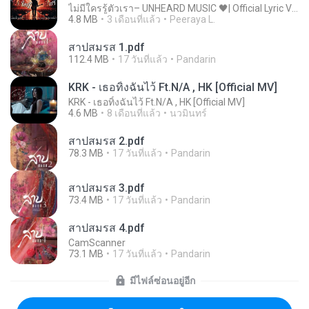
ไม่มีใครรู้ตัวเรา– UNHEARD MUSIC 🖤| Official Lyric Video | เพลงสู้ชีวิต
4.8 MB
3 เดือนที่แล้ว
Peeraya L.
สาปสมรส 1.pdf
112.4 MB
17 วันที่แล้ว
Pandarin
KRK - เธอทิ้งฉันไว้ Ft.N/A , HK [Official MV]
KRK - เธอทิ้งฉันไว้ Ft.N/A , HK [Official MV]
4.6 MB
8 เดือนที่แล้ว
นวมินทร์
สาปสมรส 2.pdf
78.3 MB
17 วันที่แล้ว
Pandarin
สาปสมรส 3.pdf
73.4 MB
17 วันที่แล้ว
Pandarin
สาปสมรส 4.pdf
CamScanner
73.1 MB
17 วันที่แล้ว
Pandarin
มีไฟล์ซ่อนอยู่อีก