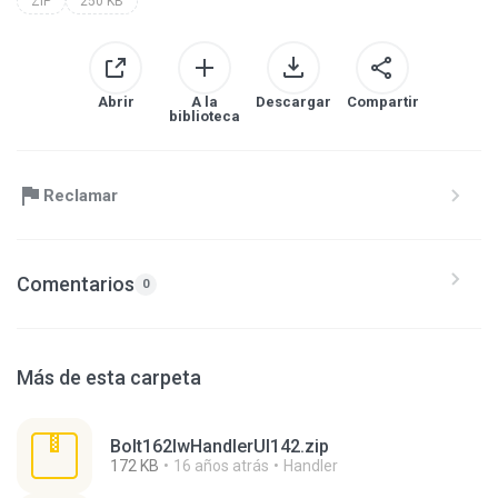
ZIP
250 KB
Abrir
A la
Descargar
Compartir
biblioteca
Reclamar
Comentarios
0
Más de esta carpeta
Bolt162lwHandlerUI142.zip
172 KB
16 años atrás
Handler