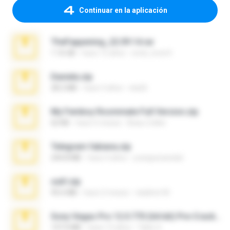
Continuar en la aplicación
TheFappening_22.09.14.rar
1.16 GB
hace 12 años
erick_lover4
Daniela.zip
28.2 MB
hace 3 años
ela26
My Femboy Roommate Full Version.zip
62 KB
hace 5 meses
Beau Collier
Telegram fabiana.zip
244.8 MB
hace 4 años
yrangravanatal
ouh!.zip
95.6 MB
hace 2 meses
vladimir M.
Sony Vegas Pro 12.0.770 (64-bit) Pre-Cracked.zip
137.0 MB
hace 12 años
Tales S.