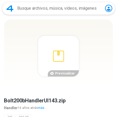
Previsualizar
Bolt200bHandlerUI143.zip
Handler
16 años atrás
más...