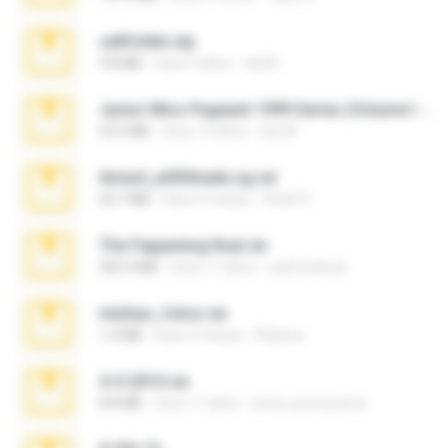
cellfolder.zip
9.8 MB
hace 3 años
ela26
Junior Miss Pageant 1999 Series (Volume I Part I NC 6).7z
53.5 MB
hace 12 años
luis M.
Anna4_yd3t0nada.sg.rar
60.7 MB
hace 5 meses
Rodri R.
The Fappening final.rar
302.4 MB
hace 11 años
raulmedinax
minhas_fotos.rar
1.4 MB
hace 2 meses
Rebeca
4-5-2015.rar
8.8 MB
hace 11 años
extra_precautions