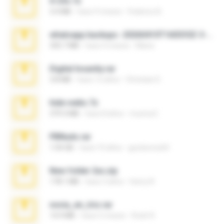
X-23x.7z
3.4 MB
hace 9 meses
Federico B.
whatsapp backups -20260410T160335Z-3-001.zip
335.7 MB
hace 4 meses
Maria
Digital Insanity.rar
3.8 MB
hace 12 años
Christian D.
hide vedio.7z
379.3 MB
hace 8 años
munna E.
PBNuds.rar
1.04 GB
hace 10 años
gustavocs64
New folder 2xx.zip
178.1 MB
hace 3 años
henry N.
novia_en_trio.rar
14.9 MB
hace 5 meses
Rodri R.