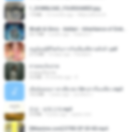
1_DOWNLOAD_FOURSHARED.jpg
1.9 MB
12 months ago
Wtlprodthree A.
Wrath & Glory - Aeldari - Inheritance of Embers.pdf
53.7 MB
2 years ago
federico f
หนูน้อยสู้ชีวิตกับภารกิจเลี้ยงพี่ชายทั้งห้า.pdf
27.2 MB
16 days ago
Pandarin
สายลมเจ็บปวด
สายลมเจ็บปวด
4.0 MB
8 months ago
D
เมียน้อยเหงา พาเสียวค่ะ18+เล่าเรื่องเสียว.mp3
14.2 MB
7 years ago
อมรพันธ์ จ.
진성 - 보릿고개.mp3
3.4 MB
4 years ago
castor-trot
[Witanime.com] DTRD EP 03 HD.mp4