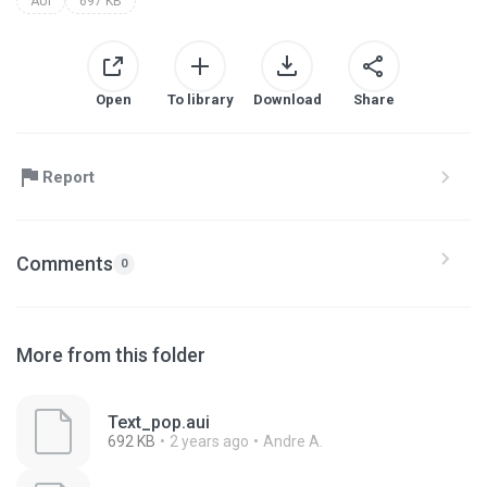
AUI
697 KB
Open
To library
Download
Share
Report
Comments
0
More from this folder
Text_pop.aui
692 KB
2 years ago
Andre A.