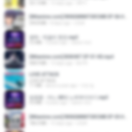
321.3 MB
15 days ago
DRTY
[Witanime.com] RKNGMNNTSRCMB EP 06 HD.mp4
294.8 MB
8 days ago
LOLKI
영탁 - 막걸리 한잔.mp3
3.2 MB
3 years ago
castor-trot
[Witanime.com] BSKHKT EP 01 HD.mp4
408.9 MB
13 days ago
BLITR
LOVE ATTACK
LOVE ATTACK
7.1 MB
about a year ago
지빈 임.
임영웅 - 어느 60대 노부부이야기.mp3
4.6 MB
4 years ago
castor-trot
[Witanime.com] RKNGMNNTSRCMB EP 05 HD.mp4
186.0 MB
15 days ago
LOLKI