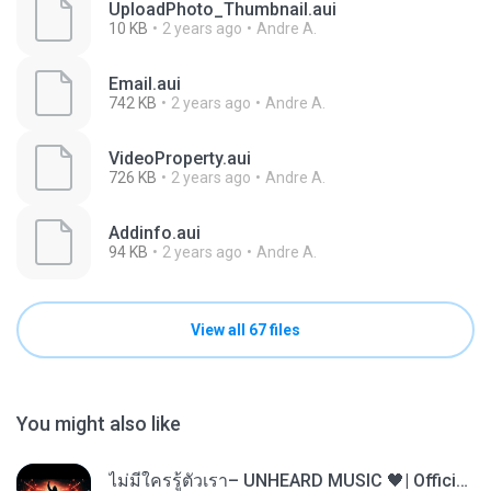
UploadPhoto_Thumbnail.aui
10 KB
2 years ago
Andre A.
Email.aui
742 KB
2 years ago
Andre A.
VideoProperty.aui
726 KB
2 years ago
Andre A.
Addinfo.aui
94 KB
2 years ago
Andre A.
View all 67 files
You might also like
ไม่มีใครรู้ตัวเรา– UNHEARD MUSIC 🖤| Official Lyric Video | เพลงสู้ชีวิต