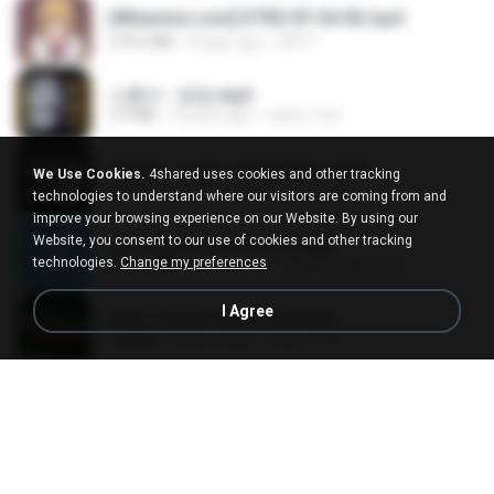
[Witanime.com] DTRD EP 04 HD.mp4
279.0 MB
8 days ago
DRTY
나훈아 - 영영.mp3
3.5 MB
4 years ago
castor-trot
배금성 - 사랑이 비를 맞아요.mp3
We Use Cookies.
4shared uses cookies and other tracking
3.5 MB
4 years ago
castor-trot
technologies to understand where our visitors are coming from and
improve your browsing experience on our Website. By using our
Website, you consent to our use of cookies and other tracking
신유리) 유두자위 A to Z.mp3
technologies.
Change my preferences
256.6 MB
2 years ago
좀비고4인커플 좀.
I Agree
진성 - 천년을 빌려준다면.mp3
3.4 MB
4 years ago
castor-trot
Kita Usahakan Lagi
Kita Usahakan Lagi
3.3 MB
about a year ago
Fazri M.
DJ TIKTOK TERBARU 2025🎵DJ JANGAN TUNGGU LAMA LAMA NANTI LAMA LAMA 🎵DJ SEDIA AKU SEBELUM HUJAN
DJ TIKTOK TERBARU 2025🎵DJ JANGAN TUNGGU LAMA LAMA NANTI LAMA LAMA 🎵DJ SEDIA AKU SEBELUM HUJAN