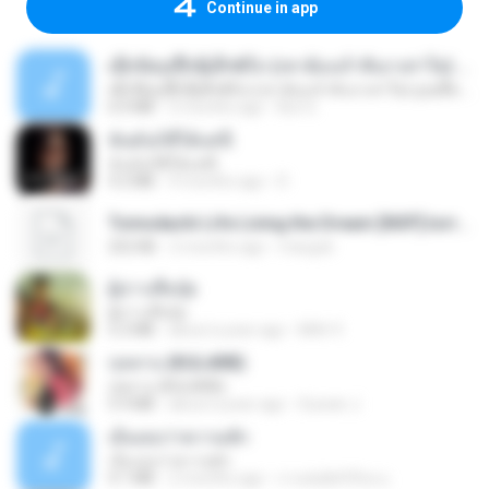
Continue in app
ເຊົາຮ້ອງເຖົ້າຊິເອົາທໍ່ໃດ (เซาฮ้องเถ้าสิเอาเท่าใด) ບຸນເກີດ ຫນູຫ່ວງ ft. ໂສພາ ຈຸນທະລາ
ເຊົາຮ້ອງເຖົ້າຊິເອົາທໍ່ໃດ (เซาฮ้องเถ้าสิเอาเท่าใด) ບຸນເກີດ ຫນູຫ່ວງ ft. ໂສພາ ຈຸນທະລາ
6.0 MB
2 months ago
But G.
ฉันมันก็ดีได้แค่นี้
ฉันมันก็ดีได้แค่นี้
4.2 MB
9 months ago
D
Tomodachi Life Living the Dream [NSP].torrent
252 KB
2 months ago
margob
ผู้บ่าวเสื้อปุ๋ย
ผู้บ่าวเสื้อปุ๋ย
5.2 MB
about a year ago
Mith 9.
กุหลาบ (KULARB)
กุหลาบ (KULARB)
5.9 MB
about a year ago
Suwan J.
เอิ้นเธอว่าความฮัก
เอิ้นเธอว่าความฮัก
4.1 MB
2 months ago
ถามพ่อ&#39;พ ม.