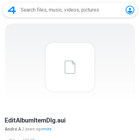
EditAlbumItemDlg.aui
Andre A.
2 years ago
more...