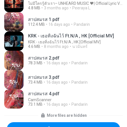
ไม่มีใครรู้ตัวเรา– UNHEARD MUSIC 🖤| Official Lyric Video | เพลงสู้ชีวิต
4.8 MB
3 months ago
Peeraya L.
สาปสมรส 1.pdf
112.4 MB
16 days ago
Pandarin
KRK - เธอทิ้งฉันไว้ Ft.N/A , HK [Official MV]
KRK - เธอทิ้งฉันไว้ Ft.N/A , HK [Official MV]
4.6 MB
8 months ago
นวมินทร์
สาปสมรส 2.pdf
78.3 MB
16 days ago
Pandarin
สาปสมรส 3.pdf
73.4 MB
16 days ago
Pandarin
สาปสมรส 4.pdf
CamScanner
73.1 MB
16 days ago
Pandarin
More files are hidden