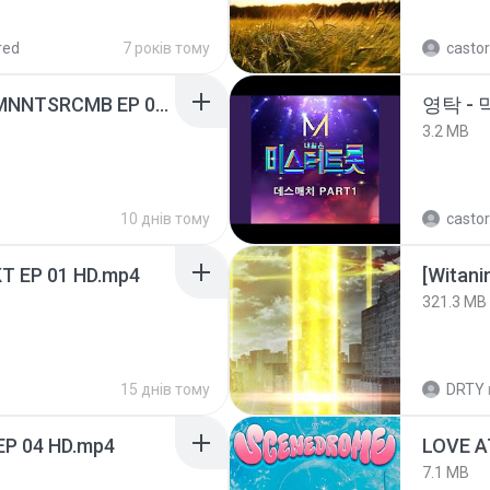
red
7 років тому
castor
[Witanime.com] RKNGMNNTSRCMB EP 06 HD.mp4
영탁 - 
3.2 MB
10 днів тому
castor
T EP 01 HD.mp4
[Witan
321.3 MB
15 днів тому
DRTY
EP 04 HD.mp4
LOVE 
7.1 MB