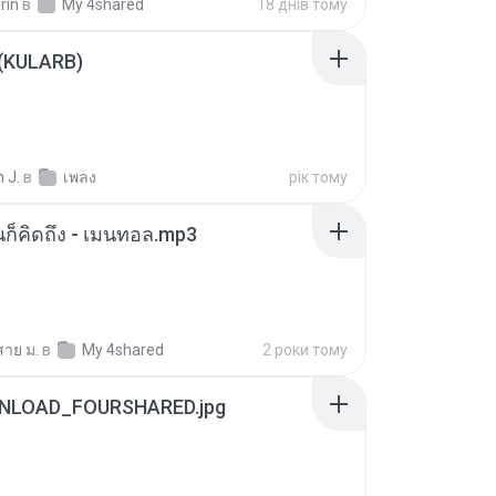
rin
в
My 4shared
18 днів тому
 (KULARB)
 J.
в
เพลง
рік тому
หนก็คิดถึง - เมนทอล.mp3
สาย ม.
в
My 4shared
2 роки тому
NLOAD_FOURSHARED.jpg