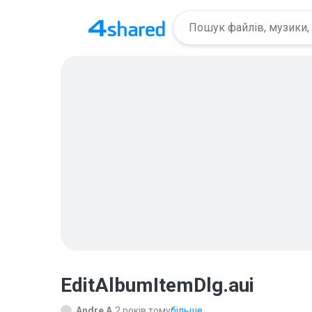
EditAlbumItemDlg.aui
Andre A.
2 років тому
більше...