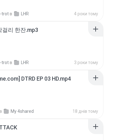
-trot
в
LHR
4 роки тому
막걸리 한잔.mp3
-trot
в
LHR
3 роки тому
ime.com] DTRD EP 03 HD.mp4
в
My 4shared
18 днів тому
ATTACK