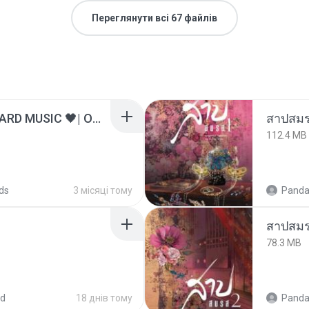
Переглянути всі 67 файлів
ไม่มีใครรู้ตัวเรา– UNHEARD MUSIC 🖤| Official Lyric Video | เพลงสู้ชีวิต
สาปสมร
112.4 MB
ds
3 місяці тому
Panda
สาปสมร
78.3 MB
ed
18 днів тому
Panda