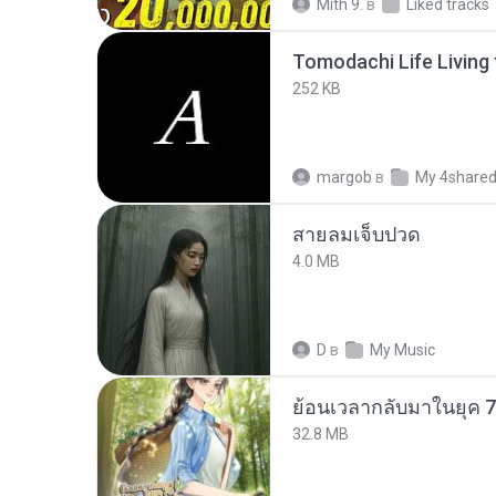
Mith 9.
в
Liked tracks
252 KB
margob
в
My 4share
สายลมเจ็บปวด
4.0 MB
D
в
My Music
32.8 MB