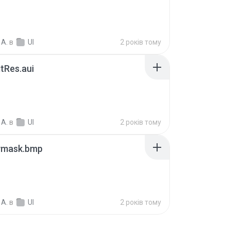
 A.
в
UI
2 років тому
tRes.aui
 A.
в
UI
2 років тому
wmask.bmp
 A.
в
UI
2 років тому