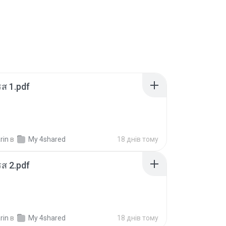
ส 1.pdf
rin
в
My 4shared
18 днів тому
ส 2.pdf
rin
в
My 4shared
18 днів тому