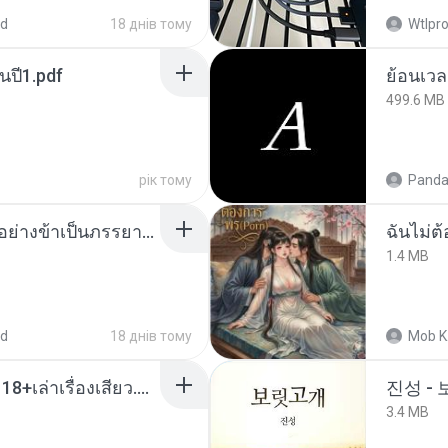
ed
18 днів тому
Wtlpro
นปี1.pdf
499.6 MB
рік тому
Panda
เกิดใหม่อีกครา อี๋เหนียงอย่างข้าเป็นภรรยาขุนนาง 1_ST.pdf
ฉันไม่ต้
1.4 MB
ed
18 днів тому
Mob K
เมียน้อยเหงา พาเสียวค่ะ18+เล่าเรื่องเสียว.mp3
진성 -
3.4 MB