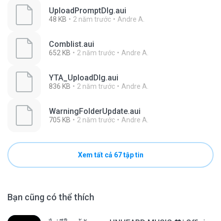
UploadPromptDlg.aui
48 KB
2 năm trước
Andre A.
Comblist.aui
652 KB
2 năm trước
Andre A.
YTA_UploadDlg.aui
836 KB
2 năm trước
Andre A.
WarningFolderUpdate.aui
705 KB
2 năm trước
Andre A.
Xem tất cả 67 tập tin
Bạn cũng có thể thích