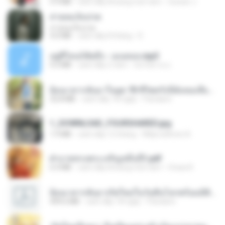
5.9 MB
cách đây khoảng một năm
Suwan J.
สายลมเจ็บปวด
สายลมเจ็บปวด
4.0 MB
cách đây 8 tháng
D
อยู่ที่ไหนก็คิดถึง - เมนทอล.mp3
4.2 MB
cách đây 2 năm
มันไม้สาย ม.
ย้อนเวลากลับมาในยุค 70 ชีวิตครั้งนี้ฉันขอเลือกเอง จบ.pdf
32.8 MB
cách đây 18 ngày
Pandarin
1_DOWNLOAD_FOURSHARED.jpg
1.9 MB
cách đây 12 tháng
Wtlprodthree A.
ฝ่าบาททรงพระเจริญหมื่นปี1.pdf
6.4 MB
cách đây khoảng một năm
Orasa K.
ย้อนเวลากลับมาเกิดใหม่ในวันสิ้นโลกพร้อมมิติส่วนตัว 1-443 [จบ] - 揍趴长颈鹿.pdf
499.6 MB
cách đây 18 ngày
Pandarin