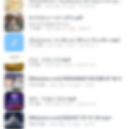
เกิดใหม่อีกครา อี๋เหนียงอย่างข้าเป็นภรรยาขุนนาง 1_ST.pdf
4.9 MB
cách đây 18 ngày
Pandarin
ฉันไม่ต้องการพร สุจิรัน.pdf
tanmobza@gmail.com
1.4 MB
cách đây 27 ngày
Mob K.
เมียน้อยเหงา พาเสียวค่ะ18+เล่าเรื่องเสียว.mp3
14.2 MB
cách đây 7 năm
อมรพันธ์ จ.
진성 - 보릿고개.mp3
3.4 MB
cách đây 4 năm
castor-trot
[Witanime.com] RKNGMNNTSRCMB EP 06 HD.mp4
294.8 MB
cách đây 10 ngày
LOLKI
영탁 - 막걸리 한잔.mp3
3.2 MB
cách đây 3 năm
castor-trot
[Witanime.com] BSKHKT EP 01 HD.mp4
408.9 MB
cách đây 15 ngày
BLITR