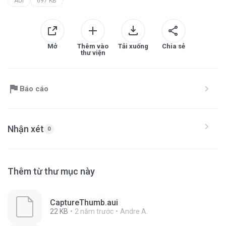
AUI
697 KB
Mở
Thêm vào
Tải xuống
Chia sẻ
thư viện
Báo cáo
Nhận xét
0
Thêm từ thư mục này
CaptureThumb.aui
22 KB
2 năm trước
Andre A.