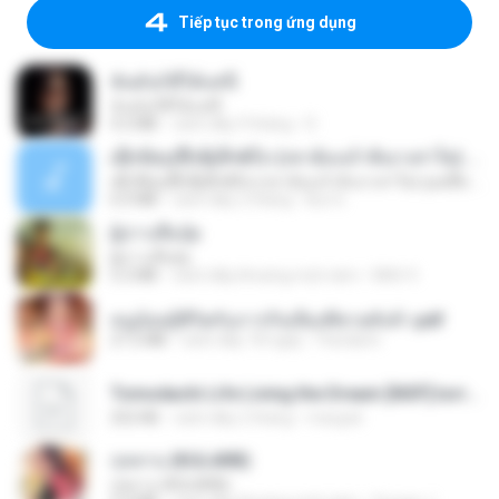
Tiếp tục trong ứng dụng
ฉันมันก็ดีได้แค่นี้
ฉันมันก็ดีได้แค่นี้
4.2 MB
cách đây 9 tháng
D
ເຊົາຮ້ອງເຖົ້າຊິເອົາທໍ່ໃດ (เซาฮ้องเถ้าสิเอาเท่าใด) ບຸນເກີດ ຫນູຫ່ວງ ft. ໂສພາ ຈຸນທະລາ
ເຊົາຮ້ອງເຖົ້າຊິເອົາທໍ່ໃດ (เซาฮ้องเถ้าสิเอาเท่าใด) ບຸນເກີດ ຫນູຫ່ວງ ft. ໂສພາ ຈຸນທະລາ
6.0 MB
cách đây 2 tháng
But G.
ผู้บ่าวเสื้อปุ๋ย
ผู้บ่าวเสื้อปุ๋ย
5.2 MB
cách đây khoảng một năm
Mith 9.
หนูน้อยสู้ชีวิตกับภารกิจเลี้ยงพี่ชายทั้งห้า.pdf
27.2 MB
cách đây 18 ngày
Pandarin
Tomodachi Life Living the Dream [NSP].torrent
252 KB
cách đây 2 tháng
margob
กุหลาบ (KULARB)
กุหลาบ (KULARB)