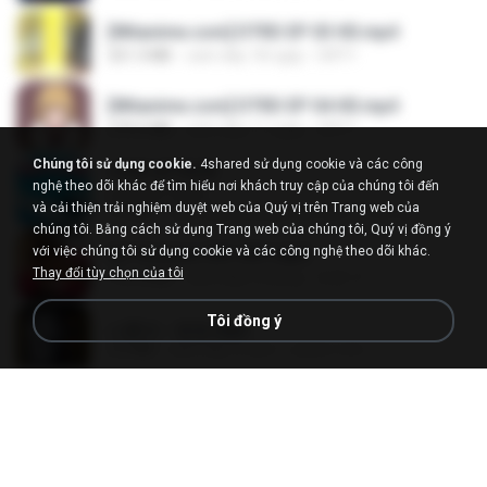
[Witanime.com] DTRD EP 03 HD.mp4
321.3 MB
cách đây 18 ngày
DRTY
[Witanime.com] DTRD EP 04 HD.mp4
279.0 MB
cách đây 11 ngày
DRTY
Chúng tôi sử dụng cookie.
4shared sử dụng cookie và các công
LOVE ATTACK
nghệ theo dõi khác để tìm hiểu nơi khách truy cập của chúng tôi đến
LOVE ATTACK
và cải thiện trải nghiệm duyệt web của Quý vị trên Trang web của
7.1 MB
cách đây khoảng một năm
지빈 임.
chúng tôi. Bằng cách sử dụng Trang web của chúng tôi, Quý vị đồng ý
với việc chúng tôi sử dụng cookie và các công nghệ theo dõi khác.
Air Hostess S01 E01.mp4
Thay đổi tùy chọn của tôi
174.4 MB
cách đây 3 tháng
민호 이.
Tôi đồng ý
나훈아 - 영영.mp3
3.5 MB
cách đây 4 năm
castor-trot
신유리) 유두자위 A to Z.mp3
256.6 MB
cách đây 2 năm
좀비고4인커플 좀.
배금성 - 사랑이 비를 맞아요.mp3