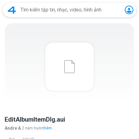
EditAlbumItemDlg.aui
Andre A.
2 năm trước
thêm...