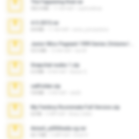
The Fappening final.rar
302.4 MB
11 साल पहले
raulmedinax
4-5-2015.rar
8.8 MB
11 साल पहले
extra_precautions
Junior Miss Pageant 1999 Series (Volume I Part I NC 6).7z
53.5 MB
12 साल पहले
luis M.
Snapchat nudes 1.zip
6.0 MB
8 साल पहले
Baixar Q.
cellfolder.zip
9.8 MB
3 साल पहले
ela26
My Femboy Roommate Full Version.zip
62 KB
5 महीने पहले
Beau Collier
Anna4_yd3t0nada.sg.rar
60.7 MB
5 महीने पहले
Rodri R.