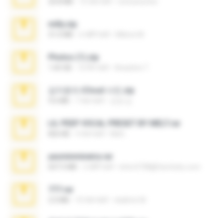
20.8 MB
15 साल पहले
netowescher
milly.zip
31.0 MB
6 महीने पहले
Milene M.
Photos (1).zip
1.60 GB
16 दिन पहले
Anacleto T.
김지윤의 iCloud 사진.zip
9.6 MB
7 साल पहले
성경 김.
LIL PEEP VOCAL PRESET BY MELT.rar
826 KB
4 साल पहले
Melt ..
yasminmineira.rar
647.5 MB
2 महीने पहले
letiro5708@fanchatu.com
777.rar
2.0 MB
10 साल पहले
vladimir M.