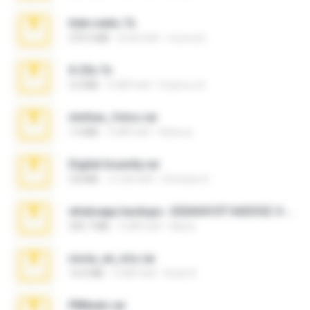
hide vedio.7z
379.3 MB
8 साल पहले
munna E.
X-23x.7z
3.4 MB
9 महीने पहले
Federico B.
minhas_fotos.rar
1.4 MB
3 महीने पहले
Rebeca
Digital Insanity.rar
3.8 MB
12 साल पहले
Christian D.
whatsapp backups -20260410T160335Z-3-001.zip
335.7 MB
4 महीने पहले
Maria
novia_en_trio.rar
14.9 MB
5 महीने पहले
Rodri R.
PBNuds.rar