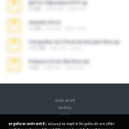
@#16173@vladimir#!!!!!!.zip
2.6 MB
10 साल पहले
vladimir M.
amanda sfd.rar
5.2 MB
7 साल पहले
elton_roots
Fotografias em iCloud de Ana julia Silva.zip
174.7 MB
3 साल पहले
Luany T.
Pokemon Ecchi Gba Rom.zip
70 KB
4 महीने पहले
Caleb Price
उपयोग की शर्तें
गोपनीयता
समर्थन
मेरी व्यक्तिगत जानकारी न बेचें
हम कुकीज़ का उपयोग करते हैं।
4shared यह समझने के लिए कुकीज़ और अन्य ट्रैकिंग
मेरी व्यक्तिगत जानकारी साझा न करें