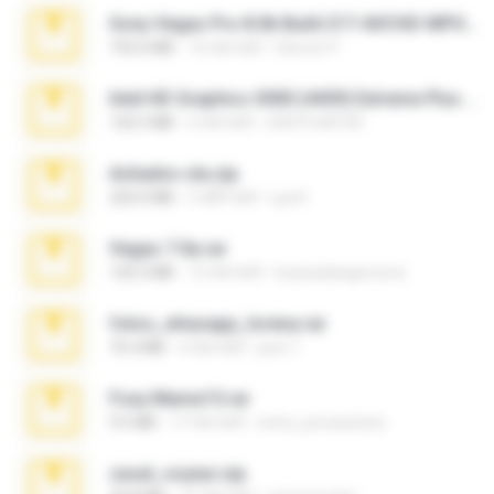
Sony Vegas Pro 8.0b Build 217-AVCHD-MPG-AC3 FIXED.7z
192.6 MB
16 साल पहले
Steven P.
Intel HD Graphics 3000 (4459) Extreme Plus 2.0.zip
126.5 MB
6 साल पहले
nIGHTmAYOR
Achados sla.zip
220.0 MB
5 महीने पहले
Lya K.
Vegas 7.0a.rar
120.3 MB
15 साल पहले
boyisadangerzone
fotos_whasapp_lorena.rar
76.4 MB
4 साल पहले
jose T.
Foxy Mama15.rar
9.5 MB
17 साल पहले
extra_precautions
casal_voyeur.zip