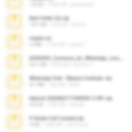
1.04 GB
10 साल पहले
gustavocs64
New folder 2xx.zip
178.1 MB
3 साल पहले
henry N.
virgem.rar
4.4 MB
17 साल पहले
Lucinei 7.
65536533_Conversa_do_WhatsApp_com_Meu_Esposo.zip
262.1 MB
18 दिन पहले
desomar T.
WhatsApp Chat - Mayara Cunhada .zip
36.7 MB
7 साल पहले
Ana K.
takeout-20260621T160055Z-3-001.zip
2.00 GB
15 दिन पहले
Thata N.
Fl Studio Full Cracked.zip
79 KB
4 महीने पहले
Joel Powers