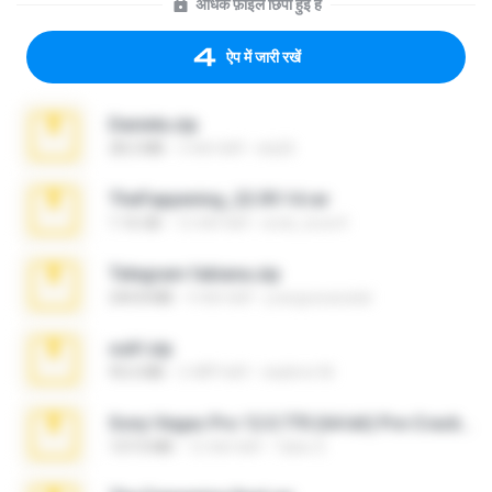
अधिक फ़ाइलें छिपी हुई हैं
ऐप में जारी रखें
Daniela.zip
28.2 MB
3 साल पहले
ela26
TheFappening_22.09.14.rar
1.16 GB
12 साल पहले
erick_lover4
Telegram fabiana.zip
244.8 MB
4 साल पहले
yrangravanatal
ouh!.zip
95.6 MB
2 महीने पहले
vladimir M.
Sony Vegas Pro 12.0.770 (64-bit) Pre-Cracked.zip
137.0 MB
12 साल पहले
Tales S.