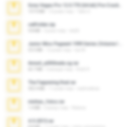
Sony Vegas Pro 12.0.770 (64-bit) Pre-Cracked.zip
137.0 MB
12 років тому
Tales S.
cellfolder.zip
9.8 MB
3 роки тому
ela26
Junior Miss Pageant 1999 Series (Volume I Part I NC 6).7z
53.5 MB
12 років тому
luis M.
Anna4_yd3t0nada.sg.rar
60.7 MB
5 місяців тому
Rodri R.
The Fappening final.rar
302.4 MB
11 років тому
raulmedinax
minhas_fotos.rar
1.4 MB
2 місяці тому
Rebeca
4-5-2015.rar