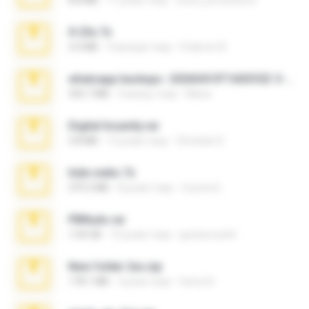
8.8 MB
11 років тому
extra_precautions
X-23x.7z
3.4 MB
9 місяців тому
Federico B.
whatsapp backups -20260410T160335Z-3-001.zip
335.7 MB
4 місяці тому
Maria
Digital Insanity.rar
3.8 MB
12 років тому
Christian D.
hide vedio.7z
379.3 MB
8 років тому
munna E.
PBNuds.rar
1.04 GB
10 років тому
gustavocs64
New folder 2xx.zip
178.1 MB
3 роки тому
henry N.