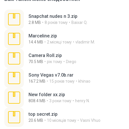
Snapchat nudes n 3.zip
2.8 MB
8 років тому
Baixar Q.
Marceline.zip
14.4 MB
2 місяці тому
vladimir M.
Camera Roll.zip
70.5 MB
рік тому
Diego
Sony Vegas v7.0b.rar
167.2 MB
15 років тому
khinao
New folder xx.zip
808.4 MB
3 роки тому
henry N.
top secret.zip
20.6 MB
10 місяців тому
Vasni Vhuo