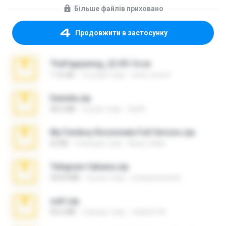
Більше файлів приховано
Продовжити в застосунку
TheFappening_22.09.14.rar
1.16 GB
12 років тому
erick_lover4
Daniela.zip
28.2 MB
3 роки тому
ela26
My Femboy Roommate Full Version.zip
62 KB
5 місяців тому
Beau Collier
Telegram fabiana.zip
244.8 MB
4 роки тому
yrangravanatal
ouh!.zip
95.6 MB
2 місяці тому
vladimir M.