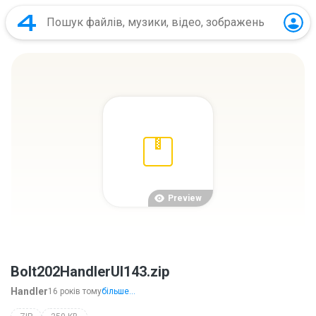
Preview
Bolt202HandlerUI143.zip
Handler
16 років тому
більше...