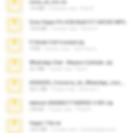
novia_en_trio.rar
14.9 MB
5 місяців тому
Rodri R.
Sony Vegas Pro 8.0b Build 217-AVCHD-MPG-AC3 FIXED.7z
192.6 MB
16 років тому
Steven P.
Fl Studio Full Cracked.zip
79 KB
4 місяці тому
Joel Powers
WhatsApp Chat - Mayara Cunhada .zip
36.7 MB
7 років тому
Ana K.
65536533_Conversa_do_WhatsApp_com_Meu_Esposo.zip
262.1 MB
15 днів тому
desomar T.
takeout-20260621T160055Z-3-001.zip
2.00 GB
12 днів тому
Thata N.
Vegas 7.0a.rar
120.3 MB
15 років тому
boyisadangerzone