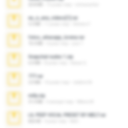
20.8 MB
15 років тому
netowescher
eu_e_ana_videos[1].rar
5.5 MB
11 років тому
Adriano F.
fotos_whasapp_lorena.rar
76.4 MB
4 роки тому
jose T.
Snapchat nudes 1.zip
6.0 MB
8 років тому
Baixar Q.
777.rar
2.0 MB
10 років тому
vladimir M.
milly.zip
31.0 MB
6 місяців тому
Milene M.
LIL PEEP VOCAL PRESET BY MELT.rar
826 KB
4 роки тому
Melt ..