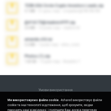
7258 USA Circle Crypto Investors Leads.zip
3.1 MB
21 день тому
cmqadeer@786786786
@#16173@vladimir#!!!!!!.zip
2.6 MB
10 років тому
vladimir M.
amanda sfd.rar
5.2 MB
7 років тому
elton_roots
Photos (1).zip
1.60 GB
13 днів тому
Anacleto T.
Умови використання
Конфіденційність
Ми використовуємо файли cookie.
4shared використовує файли
Підтримка
cookie та інші технології відстеження, щоб зрозуміти, звідки
Не продавати мою особисту інформацію
приходять наші відвідувачі, і поліпшити Ваш досвід перегляду