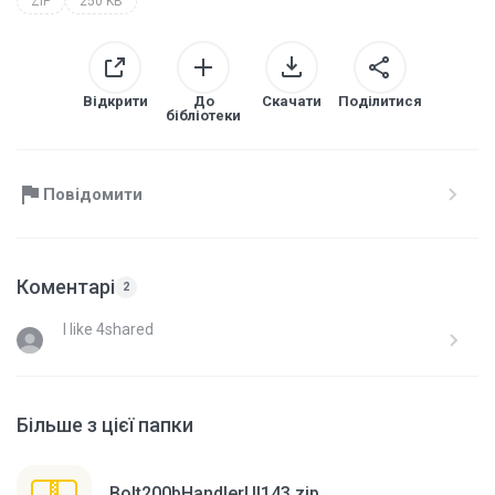
ZIP
250 KB
Відкрити
До
Скачати
Поділитися
бібліотеки
Повідомити
Коментарі
2
I like 4shared
Більше з цієї папки
Bolt200bHandlerUI143.zip