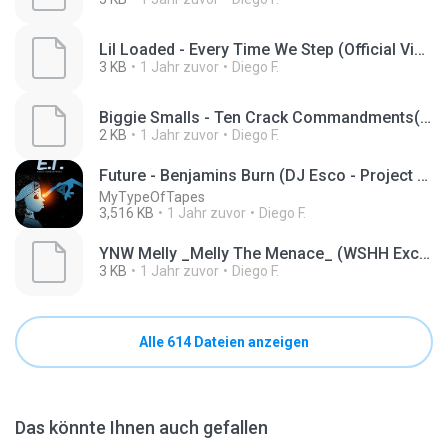
Lil Loaded - Every Time We Step (Official Video)(MP3_160K)_private.lrc
3 KB
1 Jahr zuvor
Diego F.
Biggie Smalls - Ten Crack Commandments(MP3_160K)_private.lrc
2 KB
1 Jahr zuvor
Diego F.
Future - Benjamins Burn (DJ Esco - Project E.T. Esco Terrestrial)
MyTypeOfTapes
3,516 KB
1 Jahr zuvor
Diego F.
YNW Melly _Melly The Menace_ (WSHH Exclusive - Official Music Video)(MP3_160K)_private.lrc
3 KB
1 Jahr zuvor
Diego F.
Alle 614 Dateien anzeigen
Das könnte Ihnen auch gefallen