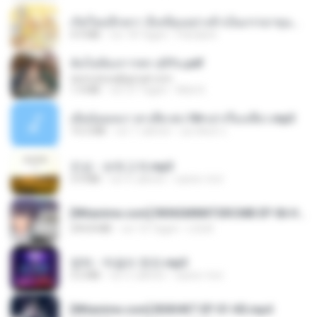
เกิดใหม่อีกครา อี๋เหนียงอย่างข้าเป็นภรรยาขุนนาง 1_ST.pdf
4.9 MB
vor 18 Tagen
Pandarin
ฉันไม่ต้องการพร สุจิรัน.pdf
tanmobza@gmail.com
1.4 MB
vor 27 Tagen
Mob K.
เมียน้อยเหงา พาเสียวค่ะ18+เล่าเรื่องเสียว.mp3
14.2 MB
vor 7 Jahren
อมรพันธ์ จ.
진성 - 보릿고개.mp3
3.4 MB
vor 4 Jahren
castor-trot
[Witanime.com] RKNGMNNTSRCMB EP 06 HD.mp4
294.8 MB
vor 10 Tagen
LOLKI
영탁 - 막걸리 한잔.mp3
3.2 MB
vor 3 Jahren
castor-trot
[Witanime.com] BSKHKT EP 01 HD.mp4