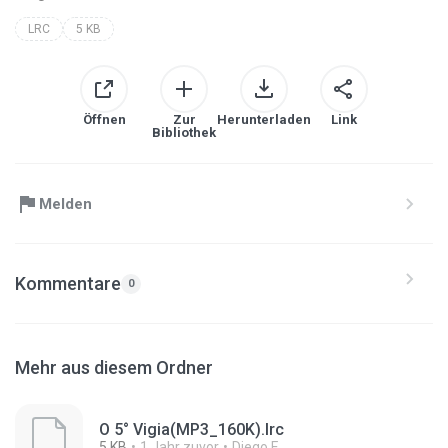
LRC
5 KB
Öffnen
Zur
Herunterladen
Link
Bibliothek
Melden
Kommentare
0
Mehr aus diesem Ordner
O 5° Vigia(MP3_160K).lrc
5 KB
1 Jahr zuvor
Diego F.