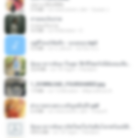
กุหลาบ (KULARB)
5.9 MB
vor etwa einem Jahr
Suwan J.
สายลมเจ็บปวด
สายลมเจ็บปวด
4.0 MB
vor 8 Monaten
D
อยู่ที่ไหนก็คิดถึง - เมนทอล.mp3
4.2 MB
vor 2 Jahren
มันไม้สาย ม.
ย้อนเวลากลับมาในยุค 70 ชีวิตครั้งนี้ฉันขอเลือกเอง จบ.pdf
32.8 MB
vor 18 Tagen
Pandarin
1_DOWNLOAD_FOURSHARED.jpg
1.9 MB
vor 12 Monaten
Wtlprodthree A.
ฝ่าบาททรงพระเจริญหมื่นปี1.pdf
6.4 MB
vor etwa einem Jahr
Orasa K.
ย้อนเวลากลับมาเกิดใหม่ในวันสิ้นโลกพร้อมมิติส่วนตัว 1-443 [จบ] - 揍趴长颈鹿.pdf
499.6 MB
vor 18 Tagen
Pandarin