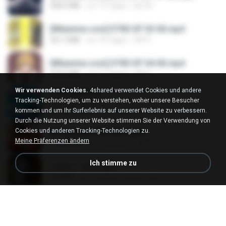
408.9 MB
vor 15 Tagen
BLITR
[Witanime.com] DTRD EP 03 HD.mp4
321.3 MB
vor 18 Tagen
DRTY
[Witanime.com] DTRD EP 04 HD.mp4
279.0 MB
vor 11 Tagen
DRTY
Wir verwenden Cookies.
4shared verwendet Cookies und andere
LOVE ATTACK
Tracking-Technologien, um zu verstehen, woher unsere Besucher
LOVE ATTACK
kommen und um Ihr Surferlebnis auf unserer Website zu verbessern.
7.1 MB
vor etwa einem Jahr
지빈 임.
Durch die Nutzung unserer Website stimmen Sie der Verwendung von
Cookies und anderen Tracking-Technologien zu.
Air Hostess S01 E01.mp4
Meine Präferenzen ändern
174.4 MB
vor 3 Monaten
민호 이.
Ich stimme zu
나훈아 - 영영.mp3
3.5 MB
vor 4 Jahren
castor-trot
신유리) 유두자위 A to Z.mp3
256.6 MB
vor 2 Jahren
좀비고4인커플 좀.