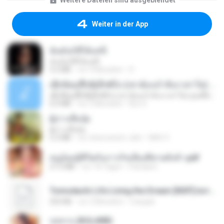
Weitere Dateien sind ausgeblendet
Weiter in der App
ฉันมันก็ดีได้แค่นี้
ฉันมันก็ดีได้แค่นี้
4.2 MB
vor 9 Monaten
D
ເຊົາຮ້ອງເຖົ້າຊິເອົາທໍ່ໃດ (เซาฮ้องเถ้าสิเอาเท่าใด) ບຸນເກີດ ຫນູຫ່ວງ ft. ໂສພາ ຈຸນທະລາ
ເຊົາຮ້ອງເຖົ້າຊິເອົາທໍ່ໃດ (เซาฮ้องเถ้าสิเอาเท่าใด) ບຸນເກີດ ຫນູຫ່ວງ ft. ໂສພາ ຈຸນທະລາ
6.0 MB
vor 2 Monaten
But G.
ผู้บ่าวเสื้อปุ๋ย
ผู้บ่าวเสื้อปุ๋ย
5.2 MB
vor etwa einem Jahr
Mith 9.
หนูน้อยสู้ชีวิตกับภารกิจเลี้ยงพี่ชายทั้งห้า.pdf
27.2 MB
vor 18 Tagen
Pandarin
Tomodachi Life Living the Dream [NSP].torrent
252 KB
vor 2 Monaten
margob
กุหลาบ (KULARB)