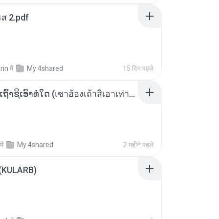
ส 2.pdf
rin
में
My 4shared
15 दिन पहले
ເຊົາຮ້ອງເຖົ້າຊິເອົາທໍ່ໃດ (เซาฮ้องเถ้าสิเอาเท่าใด) ບຸນເກີດ ຫນູຫ່ວງ ft. ໂສພາ ຈຸນທະລາ
में
My 4shared
2 महीने पहले
 (KULARB)