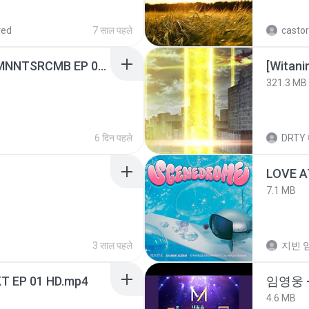
red
7 साल पहले
castor
[Witanime.com] RKNGMNNTSRCMB EP 06 HD.mp4
[Witan
321.3 MB
6 दिन पहले
DRTY
LOVE 
7.1 MB
3 साल पहले
지빈 임
T EP 01 HD.mp4
임영웅 
4.6 MB