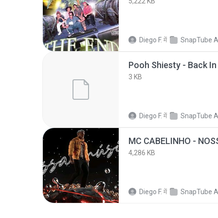
5,222 KB
Diego F.
में
SnapTube A
3 KB
Diego F.
में
SnapTube A
4,286 KB
Diego F.
में
SnapTube A