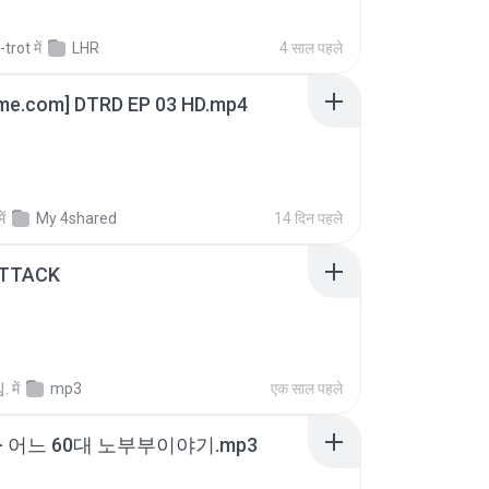
-trot
में
LHR
4 साल पहले
ime.com] DTRD EP 03 HD.mp4
में
My 4shared
14 दिन पहले
ATTACK
.
में
mp3
एक साल पहले
- 어느 60대 노부부이야기.mp3