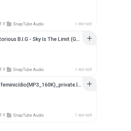
F.
में
SnapTube Audio
1 साल पहले
The Notorious B.I.G - Sky Is The Limit (GRVTYBeats Remix)(MP3_160K)_private.lrc
F.
में
SnapTube Audio
1 साल पहले
ABC do feminicídio(MP3_160K)_private.lrc
F.
में
SnapTube Audio
1 साल पहले