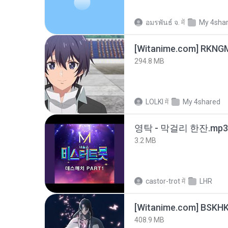
อมรพันธ์ จ.
में
My 4sha
294.8 MB
LOLKI
में
My 4shared
영탁 - 막걸리 한잔.mp3
3.2 MB
castor-trot
में
LHR
[Witanime.com] BSKHK
408.9 MB