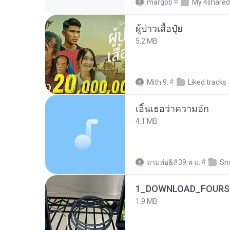
margob
में
My 4shared
ผู้บ่าวเสื้อปุ๋ย
5.2 MB
Mith 9.
में
Liked tracks
เอิ้นเธอว่าความฮัก
4.1 MB
ถามพ่อ&#39;พ ม.
में
Sn
1_DOWNLOAD_FOURSH
1.9 MB