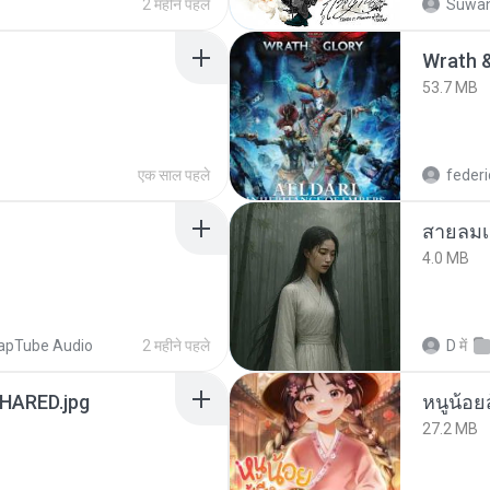
2 महीने पहले
Suwan
53.7 MB
एक साल पहले
federi
สายลมเ
4.0 MB
apTube Audio
2 महीने पहले
D
में
ARED.jpg
หนูน้อยส
27.2 MB