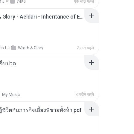
 J.
में
เพลง
एक साल पहले
Wrath & Glory - Aeldari - Inheritance of Embers.pdf
co f
में
Wrath & Glory
2 साल पहले
จ็บปวด
My Music
8 महीने पहले
ู้ชีวิตกับภารกิจเลี้ยงพี่ชายทั้งห้า.pdf