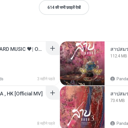
614 की सभी फ़ाइलें देखें
ไม่มีใครรู้ตัวเรา– UNHEARD MUSIC 🖤| Official Lyric Video | เพลงสู้ชีวิต
สาปสมร
112.4 MB
ds
3 महीने पहले
Panda
/A , HK [Official MV]
สาปสมร
73.4 MB
8 महीने पहले
Panda