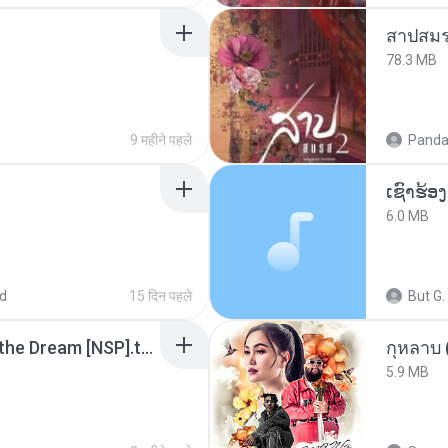
สาปสมร
78.3 MB
9 महीने पहले
Panda
6.0 MB
d
15 दिन पहले
But G.
Tomodachi Life Living the Dream [NSP].torrent
กุหลาบ
5.9 MB