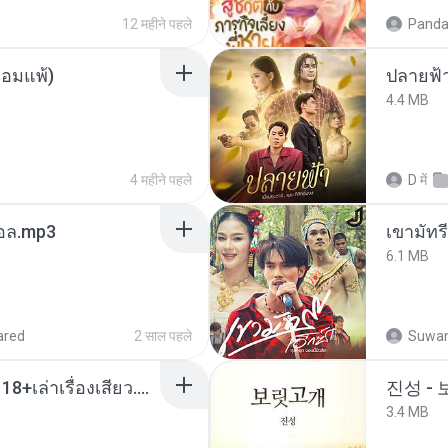
12 महीने पहले
Panda
ยอมแพ้)
ปลายฟ้
4.4 MB
4 महीने पहले
D
में
นทอล.mp3
เขามัทรี
6.1 MB
ared
2 साल पहले
Suwan
เมียน้อยเหงา พาเสียวค่ะ18+เล่าเรื่องเสียว.mp3
진성 -
3.4 MB