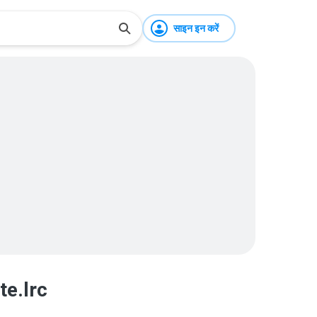
साइन इन करें
te.lrc