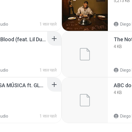
5,213 KB
udio
1 साल पहले
Diego 
Pooh Shiesty - Back In Blood (feat. Lil Durk) [Official Music Video](MP3_160K)_private.lrc
4 KB
udio
1 साल पहले
Diego 
MC CABELINHO - NOSSA MÚSICA ft. GLORIA GROOVE (prod. DALLASS)
4 KB
udio
1 साल पहले
Diego 