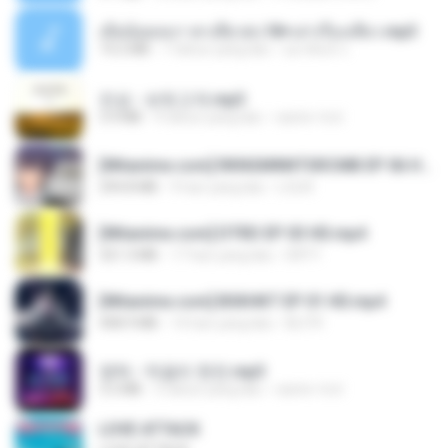
เมียน้อยเหงา พาเสียวค่ะ18+เล่าเรื่องเสียว.mp3
14.2 MB
7 tahun yang lalu
อมรพันธ์ จ.
진성 - 보릿고개.mp3
3.4 MB
4 tahun yang lalu
castor-trot
[Witanime.com] RKNGMNNTSRCMB EP 06 HD.mp4
294.8 MB
9 hari yang lalu
LOLKI
[Witanime.com] DTRD EP 03 HD.mp4
321.3 MB
17 hari yang lalu
DRTY
[Witanime.com] BSKHKT EP 01 HD.mp4
408.9 MB
14 hari yang lalu
BLITR
영탁 - 막걸리 한잔.mp3
3.2 MB
3 tahun yang lalu
castor-trot
LOVE ATTACK