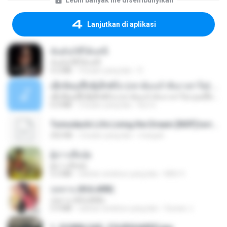
Lebih banyak file disembunyikan
Lanjutkan di aplikasi
ฉันมันก็ดีได้แค่นี้
ฉันมันก็ดีได้แค่นี้
4.2 MB
9 bulan yang lalu
D
ເຊົາຮ້ອງເຖົ້າຊິເອົາທໍ່ໃດ (เซาฮ้องเถ้าสิเอาเท่าใด) ບຸນເກີດ ຫນູຫ່ວງ ft. ໂສພາ ຈຸນທະລາ
ເຊົາຮ້ອງເຖົ້າຊິເອົາທໍ່ໃດ (เซาฮ้องเถ้าสิเอาเท่าใด) ບຸນເກີດ ຫນູຫ່ວງ ft. ໂສພາ ຈຸນທະລາ
6.0 MB
2 bulan yang lalu
But G.
Tomodachi Life Living the Dream [NSP].torrent
252 KB
2 bulan yang lalu
margob
ผู้บ่าวเสื้อปุ๋ย
ผู้บ่าวเสื้อปุ๋ย
5.2 MB
sekitar setahun yang lalu
Mith 9.
กุหลาบ (KULARB)
กุหลาบ (KULARB)
5.9 MB
sekitar setahun yang lalu
Suwan J.