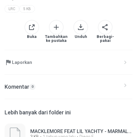
LRC
5 KB
Buka
Tambahkan
Unduh
Berbagi-
ke pustaka
pakai
Laporkan
Komentar
0
Lebih banyak dari folder ini
MACKLEMORE FEAT LIL YACHTY - MARMALADE (OFFICIAL MUSIC VIDEO)(MP3_160K)_private.lrc
3 KB
1 tahun yang lalu
Diego F.