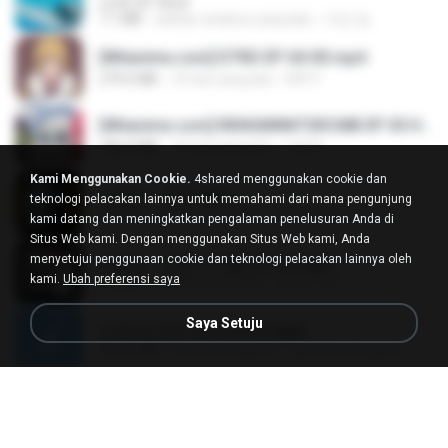
LOVE ATTACK
7.1 MB
sekitar setahun yang lalu
지빈 임.
[Witanime.com] DTRD EP 04 HD.mp4
279.0 MB
10 hari yang lalu
DRTY
[Witanime.com] RKNGMNNTSRCMB EP 05 HD.mp4
186.0 MB
16 hari yang lalu
LOLKI
Kami Menggunakan Cookie.
4shared menggunakan cookie dan
나훈아 - 영영.mp3
teknologi pelacakan lainnya untuk memahami dari mana pengunjung
3.5 MB
4 tahun yang lalu
castor-trot
kami datang dan meningkatkan pengalaman penelusuran Anda di
Situs Web kami. Dengan menggunakan Situs Web kami, Anda
menyetujui penggunaan cookie dan teknologi pelacakan lainnya oleh
배금성 - 사랑이 비를 맞아요.mp3
kami.
Ubah preferensi saya
3.5 MB
4 tahun yang lalu
castor-trot
Saya Setuju
신유리) 유두자위 A to Z.mp3
256.6 MB
2 tahun yang lalu
좀비고4인커플 좀.
Air Hostess S01 E01.mp4
174.4 MB
3 bulan yang lalu
민호 이.