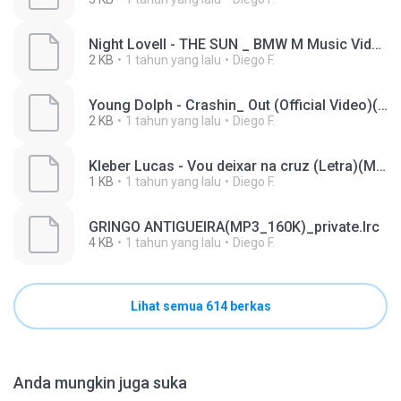
Night Lovell - THE SUN _ BMW M Music Video(MP3_160K)_private.lrc
2 KB
1 tahun yang lalu
Diego F.
Young Dolph - Crashin_ Out (Official Video)(MP3_160K)_private.lrc
2 KB
1 tahun yang lalu
Diego F.
Kleber Lucas - Vou deixar na cruz (Letra)(MP3_160K).lrc
1 KB
1 tahun yang lalu
Diego F.
GRINGO ANTIGUEIRA(MP3_160K)_private.lrc
4 KB
1 tahun yang lalu
Diego F.
Lihat semua 614 berkas
Anda mungkin juga suka