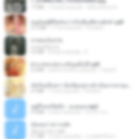
1_DOWNLOAD_FOURSHARED.jpg
1.9 MB
12 bulan yang lalu
Wtlprodthree A.
หนูน้อยสู้ชีวิตกับภารกิจเลี้ยงพี่ชายทั้งห้า.pdf
27.2 MB
17 hari yang lalu
Pandarin
สายลมเจ็บปวด
สายลมเจ็บปวด
4.0 MB
8 bulan yang lalu
D
ฝ่าบาททรงพระเจริญหมื่นปี1.pdf
6.4 MB
sekitar setahun yang lalu
Orasa K.
เกิดใหม่อีกครา อี๋เหนียงอย่างข้าเป็นภรรยาขุนนาง 1_ST.pdf
4.9 MB
17 hari yang lalu
Pandarin
อยู่ที่ไหนก็คิดถึง - เมนทอล.mp3
4.2 MB
2 tahun yang lalu
มันไม้สาย ม.
เอิ้นเธอว่าความฮัก
เอิ้นเธอว่าความฮัก
4.1 MB
2 bulan yang lalu
ถามพ่อ&#39;พ ม.