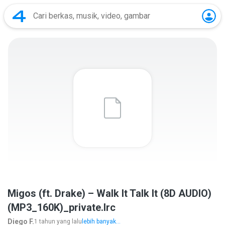
Migos (ft. Drake) – Walk It Talk It (8D AUDIO)
(MP3_160K)_private.lrc
Diego F.
1 tahun yang lalu
lebih banyak...