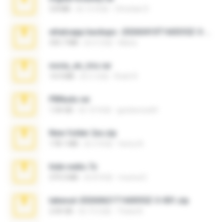
3.8 MB
約 12 年前
Christian D.
whatsapp backups -20260410T160335Z-3-001.zip
335.7 MB
約 4 月前
Maria
novia_en_trio.rar
14.9 MB
約 5 月前
Rodri R.
PBNuds.rar
1.04 GB
約 10 年前
gustavocs64
New folder 2xx.zip
178.1 MB
約 3 年前
henry N.
hide vedio.7z
379.3 MB
約 8 年前
munna E.
takeout-20260621T160055Z-3-001.zip
2.00 GB
約 13 日前
Thata N.