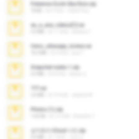
Pokemon Ecchi Gba Rom.zip
70 KB
約 4 月前
Caleb Price
eu_e_ana_videos[1].rar
5.5 MB
約 11 年前
Adriano F.
fotos_whasapp_lorena.rar
76.4 MB
約 4 年前
jose T.
Snapchat nudes 1.zip
6.0 MB
約 8 年前
Baixar Q.
777.rar
2.0 MB
約 10 年前
vladimir M.
Photos (1).zip
1.60 GB
約 14 日前
Anacleto T.
김지윤의 iCloud 사진.zip
9.6 MB
約 7 年前
성경 김.