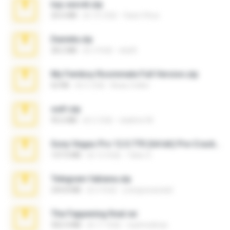
top secret.zip
20.6 MB
約 10 月前
Vasni Vhuo
Daniela.zip
28.2 MB
約 3 年前
ela26
My Femboy Roommate Full Version.zip
62 KB
約 5 月前
Beau Collier
ouh!.zip
95.6 MB
約 2 月前
vladimir M.
Sony Vegas Pro 12.0.770 (64-bit) Pre-Cracked.zip
137.0 MB
約 12 年前
Tales S.
Telegram fabiana.zip
244.8 MB
約 4 年前
yrangravanatal
The Fappening final.rar
302.4 MB
約 11 年前
raulmedinax