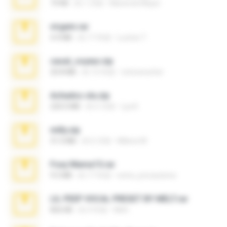
73 KB
約 1 月前
Maverick Mayer
virgem.rar
4.4 MB
約 17 年前
Lucinei 7.
casal_voyeur.zip
20.8 MB
約 15 年前
netowescher
Achados sla.zip
220.0 MB
約 5 月前
Lya K.
milly.zip
31.0 MB
約 6 月前
Milene M.
Foxy Mama15.rar
9.5 MB
約 17 年前
extra_precautions
LIL PEEP VOCAL PRESET BY MELT.rar
826 KB
約 4 年前
Melt ..