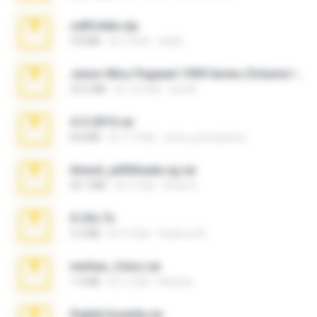
cellfolder.zip
9.8 MB
約 3 年前
ela26
Junior Miss Pageant 1999 Series (Volume I Part I NC 6).7z
53.5 MB
約 12 年前
luis M.
4-5-2015.rar
8.8 MB
約 11 年前
extra_precautions
Anna4_yd3t0nada.sg.rar
60.7 MB
約 5 月前
Rodri R.
X-23x.7z
3.4 MB
約 9 月前
Federico B.
minhas_fotos.rar
1.4 MB
約 2 月前
Rebeca
Digital Insanity.rar