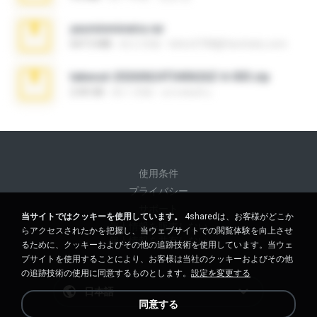
yasminmineira.rar
647.5 MB
約 2 月前
letiro5708@fanchatu.com
takeout-20260624T040626Z-6-003.zip
2.00 GB
約 1 月前
อรรถพงษ์ บ.
使用条件
プライバシー
サポート
当サイトではクッキーを使用しています。
4sharedは、お客様がどこか
個人情報を販売しない
らアクセスされたかを把握し、当ウェブサイトでの閲覧体験を向上させ
個人情報を共有しない
るために、クッキーおよびその他の追跡技術を使用しています。当ウェ
ブサイトを使用することにより、お客様は当社のクッキーおよびその他
の追跡技術の使用に同意するものとします。
設定を変更する
日本語
同意する