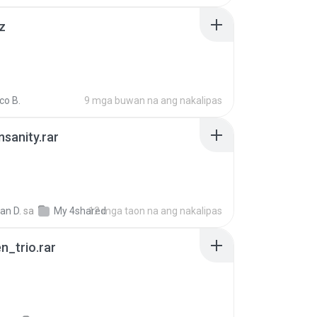
z
co B.
9 mga buwan na ang nakalipas
Insanity.rar
ian D.
sa
My 4shared
12 mga taon na ang nakalipas
n_trio.rar