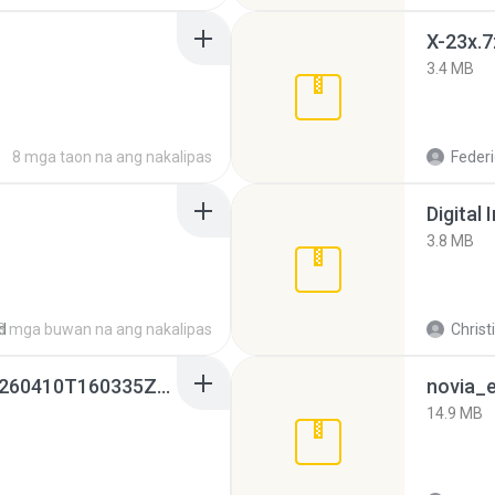
X-23x.7
3.4 MB
8 mga taon na ang nakalipas
Federi
Digital 
3.8 MB
d
3 mga buwan na ang nakalipas
Christ
whatsapp backups -20260410T160335Z-3-001.zip
novia_e
14.9 MB