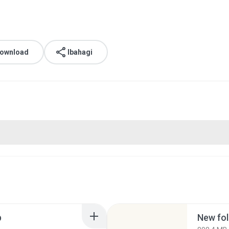
download
Ibahagi
p
New fol