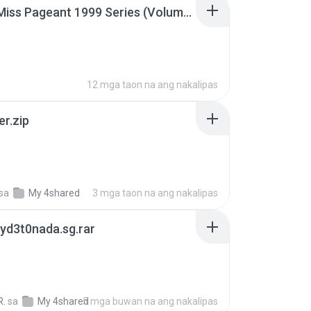
Junior Miss Pageant 1999 Series (Volume I Part I NC 6).7z
12 mga taon na ang nakalipas
er.zip
sa
My 4shared
3 mga taon na ang nakalipas
yd3t0nada.sg.rar
R.
sa
My 4shared
5 mga buwan na ang nakalipas