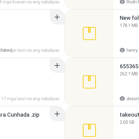
4 mga buwan na ang nakalipas
Rodri 
New fol
178.1 MB
shared
10 mga taon na ang nakalipas
henry 
262.1 MB
17 mga taon na ang nakalipas
desom
ra Cunhada .zip
takeou
2.00 GB