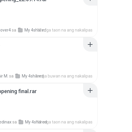
lover4
sa
My 4shared
12 mga taon na ang nakalipas
p
ir M.
sa
My 4shared
2 mga buwan na ang nakalipas
pening final.rar
edinax
sa
My 4shared
11 mga taon na ang nakalipas