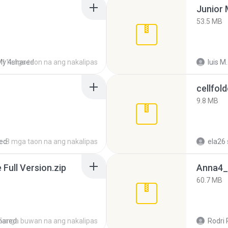
53.5 MB
My 4shared
11 mga taon na ang nakalipas
luis M.
cellfold
9.8 MB
ed
8 mga taon na ang nakalipas
ela26
ull Version.zip
Anna4_
60.7 MB
hared
5 mga buwan na ang nakalipas
Rodri 