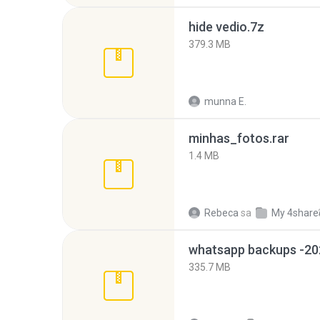
hide vedio.7z
379.3 MB
munna E.
minhas_fotos.rar
1.4 MB
Rebeca
sa
My 4share
335.7 MB