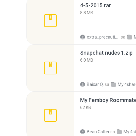
4-5-2015.rar
8.8 MB
extra_precautions
sa
Snapchat nudes 1.zip
6.0 MB
Baixar Q.
sa
My 4shar
My Femboy Roommate F
62 KB
Beau Collier
sa
My 4s