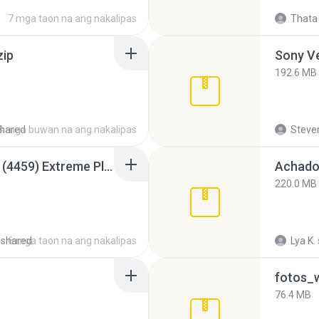
7 mga taon na ang nakalipas
Thata 
zip
192.6 MB
hared
4 mga buwan na ang nakalipas
Steven
Intel HD Graphics 3000 (4459) Extreme Plus 2.0.zip
Achados
220.0 MB
4shared
6 mga taon na ang nakalipas
Lya K.
fotos_
76.4 MB