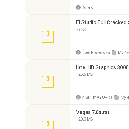
Ana K.
Fl Studio Full Cracked.
79 KB
Joel Powers
sa
My 4s
126.5 MB
nIGHTmAYOR
sa
My 
Vegas 7.0a.rar
120.3 MB