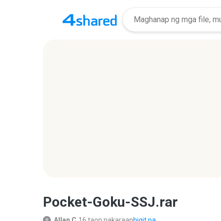
Pocket-Goku-SSJ.rar
Allan C.
16 taon nakaraan
higit pa...