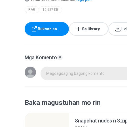
RAR
15,627 KB
Buksan sa...
Sa library
I-
Mga Komento
0
Magdagdag ng bagong komento
Baka magustuhan mo rin
Snapchat nudes n 3.zi