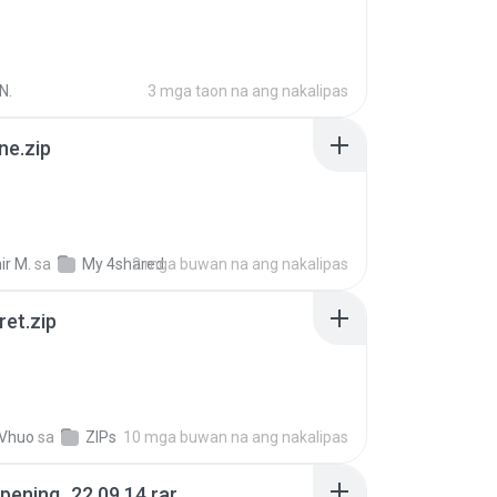
N.
3 mga taon na ang nakalipas
ne.zip
ir M.
sa
My 4shared
2 mga buwan na ang nakalipas
ret.zip
 Vhuo
sa
ZIPs
10 mga buwan na ang nakalipas
pening_22.09.14.rar