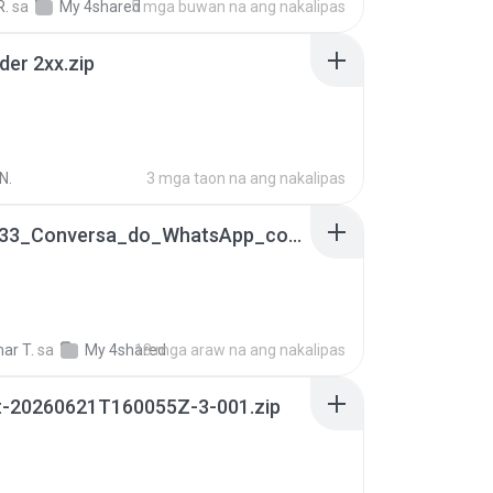
R.
sa
My 4shared
5 mga buwan na ang nakalipas
der 2xx.zip
N.
3 mga taon na ang nakalipas
65536533_Conversa_do_WhatsApp_com_Meu_Esposo.zip
ar T.
sa
My 4shared
18 mga araw na ang nakalipas
t-20260621T160055Z-3-001.zip