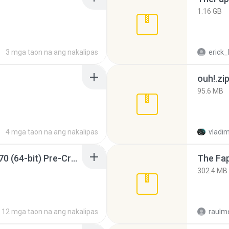
1.16 GB
3 mga taon na ang nakalipas
erick_
ouh!.zi
95.6 MB
4 mga taon na ang nakalipas
vladim
Sony Vegas Pro 12.0.770 (64-bit) Pre-Cracked.zip
The Fap
302.4 MB
12 mga taon na ang nakalipas
raulm