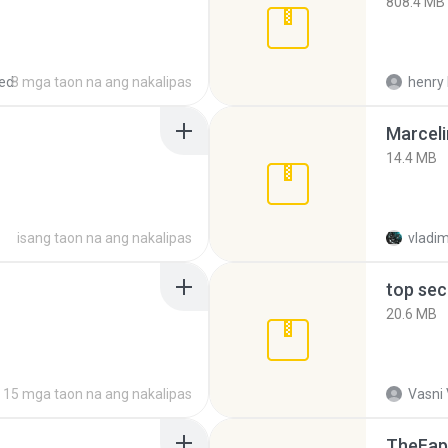
808.4 MB
ed
8 mga taon na ang nakalipas
henry 
Marceli
14.4 MB
isang taon na ang nakalipas
vladim
top sec
20.6 MB
15 mga taon na ang nakalipas
Vasni
TheFap