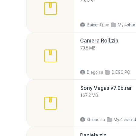
2.8 MB
Baixar Q.
sa
My 4shar
Camera Roll.zip
70.5 MB
Diego
sa
DIEGO PC
Sony Vegas v7.0b.rar
167.2 MB
khinao
sa
My 4shared
Daniela.zip