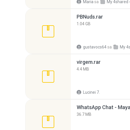
Maria
sa
My 4shared
PBNuds.rar
1.04 GB
gustavocs64
sa
My 4
virgem.rar
4.4 MB
Lucinei 7.
WhatsApp Chat - Maya
36.7 MB