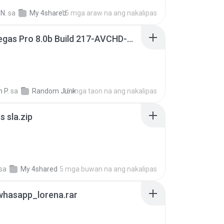
N.
sa
My 4shared
15 mga araw na ang nakalipas
Sony Vegas Pro 8.0b Build 217-AVCHD-MPG-AC3 FIXED.7z
 P.
sa
Random Junk
16 mga taon na ang nakalipas
 sla.zip
sa
My 4shared
5 mga buwan na ang nakalipas
whasapp_lorena.rar