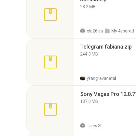
28.2 MB
ela26
sa
My 4shared
Telegram fabiana.zip
244.8 MB
yrangravanatal
137.0 MB
Tales S.