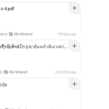
ส 4.pdf
rin
in
My 4shared
18 days ago
ເຊົາຮ້ອງເຖົ້າຊິເອົາທໍ່ໃດ (เซาฮ้องเถ้าสิเอาเท่าใด) ບຸນເກີດ ຫນູຫ່ວງ ft. ໂສພາ ຈຸນທະລາ
in
My 4shared
2 months ago
้อปุ๋ย