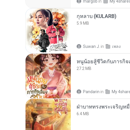
margob
in
My 4share
กุหลาบ (KULARB)
5.9 MB
Suwan J.
in
เพลง
หนูน้อยสู้ชีวิตกับภารกิจเ
27.2 MB
Pandarin
in
My 4shar
ฝ่าบาททรงพระเจริญหมื่
6.4 MB