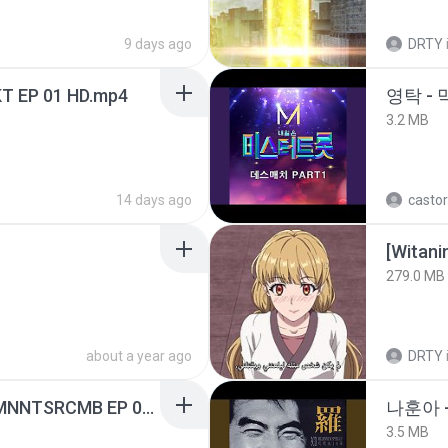
9 days ago
DRTY
T EP 01 HD.mp4
영탁 - 
3.2 MB
14 days ago
castor
[Witan
279.0 MB
about a year ago
DRTY
[Witanime.com] RKNGMNNTSRCMB EP 05 HD.mp4
나훈아 -
3.5 MB