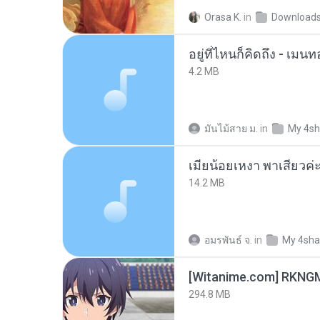
Orasa K.
in
Download
อยู่ที่ไหนก็คิดถึง - เม
4.2 MB
มันไม้สาย ม.
in
My 4sh
14.2 MB
อมรพันธ์ จ.
in
My 4sha
294.8 MB