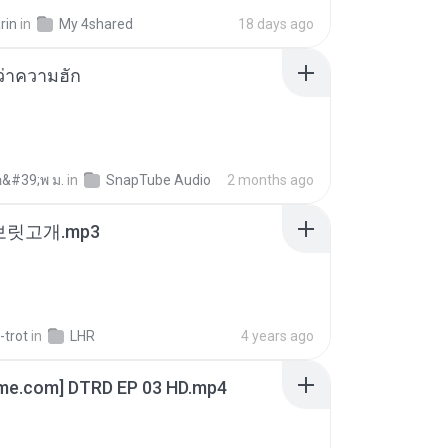
rin
in
My 4shared
18 days ago
อว่าความฮัก
อ&#39;พ ม.
in
SnapTube Audio
2 months ago
 보릿고개.mp3
-trot
in
LHR
4 years ago
ime.com] DTRD EP 03 HD.mp4