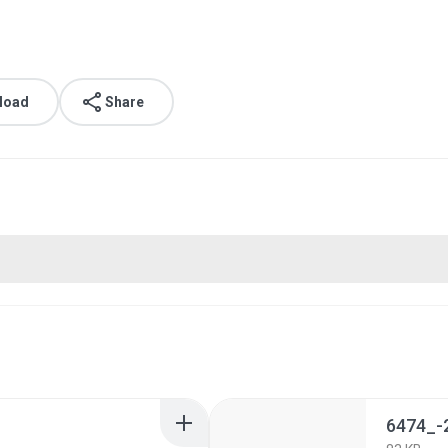
load
Share
6474_-