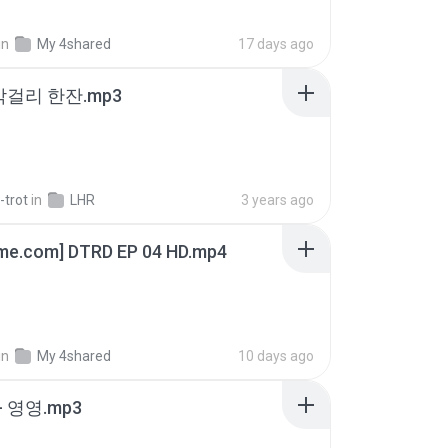
in
My 4shared
17 days ago
막걸리 한잔.mp3
-trot
in
LHR
3 years ago
ime.com] DTRD EP 04 HD.mp4
in
My 4shared
10 days ago
 영영.mp3