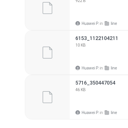
922 B
Huawei P.
in
line
6153_1122104211
10 KB
Huawei P.
in
line
5716_350447054
46 KB
Huawei P.
in
line