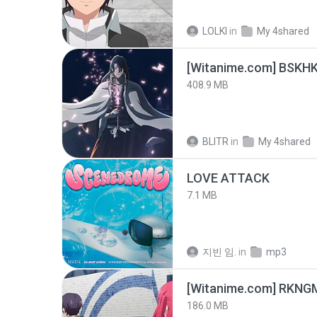
LOLKI
in
My 4shared
[Witanime.com] BSKHK
408.9 MB
BLITR
in
My 4shared
LOVE ATTACK
7.1 MB
지빈 임.
in
mp3
186.0 MB