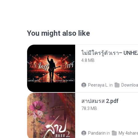
You might also like
4.8 MB
Peeraya L.
in
Downlo
สาปสมรส 2.pdf
78.3 MB
Pandarin
in
My 4shar