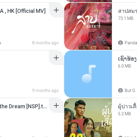
/A , HK [Official MV]
สาปสมร
73.1 MB
s
8 months ago
Panda
6.0 MB
9 months ago
But G.
Tomodachi Life Living the Dream [NSP].torrent
ผู้บ่าวเสื
5.2 MB