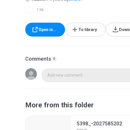
7 KB
Open in...
To library
Down
Comments
0
Add new comment
More from this folder
5398_-2027585202