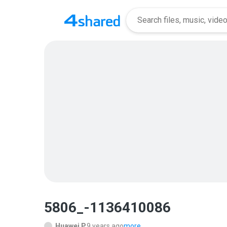
5806_-1136410086
Huawei P.
9 years ago
more...