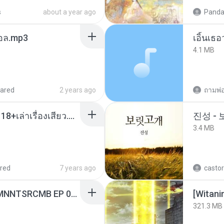
s
about a year ago
Panda
นทอล.mp3
เอิ้นเธ
4.1 MB
ared
2 years ago
ถามพ่
เมียน้อยเหงา พาเสียวค่ะ18+เล่าเรื่องเสียว.mp3
진성 -
3.4 MB
red
7 years ago
castor
[Witanime.com] RKNGMNNTSRCMB EP 06 HD.mp4
[Witan
321.3 MB