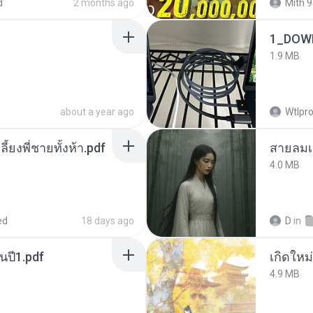
d
2 months ago
Mith 9
1_DOW
1.9 MB
about a year ago
Wtlpro
ลี้ยงพี่ชายทั้งห้า.pdf
สายลมเ
4.0 MB
ed
18 days ago
D
in
นปี1.pdf
4.9 MB