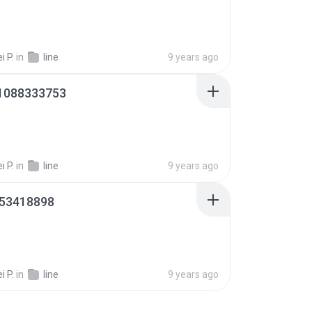
 P.
in
line
9 years ago
1088333753
 P.
in
line
9 years ago
53418898
 P.
in
line
9 years ago