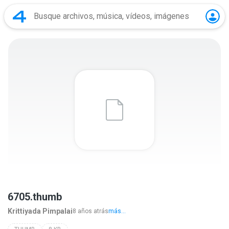
6705.thumb
Krittiyada Pimpalai
8 años atrás
más...