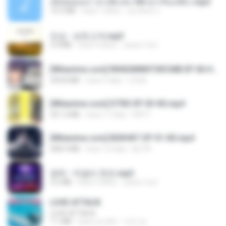
เมียน้อยเหงา พาเสียวค่ะ18+เล่าเรื่องเสียว.mp3
14.2 MB
hace 7 años
อมรพันธ์ จ.
진성 - 보릿고개.mp3
3.4 MB
hace 4 años
castor-trot
[Witanime.com] RKNGMNNTSRCMB EP 06 HD.mp4
294.8 MB
hace 9 días
LOLKI
[Witanime.com] DTRD EP 03 HD.mp4
321.3 MB
hace 17 días
DRTY
[Witanime.com] BSKHKT EP 01 HD.mp4
408.9 MB
hace 14 días
BLITR
영탁 - 막걸리 한잔.mp3
3.2 MB
hace 3 años
castor-trot
LOVE ATTACK
LOVE ATTACK
7.1 MB
hace un año
지빈 임.