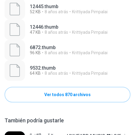
12445.thumb
52 KB
8 años atrás
Krittiyada Pimpalai
12446.thumb
47 KB
8 años atrás
Krittiyada Pimpalai
6872.thumb
96 KB
8 años atrás
Krittiyada Pimpalai
9532.thumb
64 KB
8 años atrás
Krittiyada Pimpalai
Ver todos 870 archivos
También podría gustarle