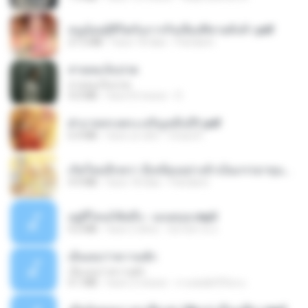
หนูน้อยสู้ชีวิตกับภารกิจเลี้ยงพี่ชายทั้งห้า.pdf
27.2 MB
hace 18 días
Pandarin
สายลมเจ็บปวด
สายลมเจ็บปวด
4.0 MB
hace 8 meses
D
ฝ่าบาททรงพระเจริญหมื่นปี1.pdf
6.4 MB
hace un año
Orasa K.
เกิดใหม่อีกครา อี๋เหนียงอย่างข้าเป็นภรรยาขุนนาง 1_ST.pdf
4.9 MB
hace 18 días
Pandarin
อยู่ที่ไหนก็คิดถึง - เมนทอล.mp3
4.2 MB
hace 2 años
มันไม้สาย ม.
เอิ้นเธอว่าความฮัก
เอิ้นเธอว่าความฮัก
4.1 MB
hace 2 meses
ถามพ่อ&#39;พ ม.