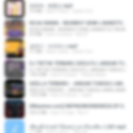
문희옥 - 평행선.mp3
2.9 MB
hace 4 años
castor-trot
KICAU MANIA - NDARBOY GENK x BANDITOZ YAOW 86 (OFFICIAL LYRIC VIDEO) GAS POL NDANGAK
KICAU MANIA - NDARBOY GENK x BANDITOZ YAOW 86 (OFFICIAL LYRIC VIDEO) GAS POL NDANGAK
8.9 MB
hace 3 meses
Rina P.
금잔디 - 오라버니.mp3
3.1 MB
hace 4 años
castor-trot
DJ TIKTOK TERBARU 2025🎵DJ JANGAN TUNGGU LAMA LAMA NANTI LAMA LAMA 🎵DJ SEDIA AKU SEBELUM HUJAN
DJ TIKTOK TERBARU 2025🎵DJ JANGAN TUNGGU LAMA LAMA NANTI LAMA LAMA 🎵DJ SEDIA AKU SEBELUM HUJAN
199.4 MB
hace 6 meses
Yahya Lahiya
ADELLA TERBARU - JANGAN TUNGGU LAMA LAMA - GELAS RETAK - OM ADELLA FULL ALBUM TERBARU 2026
ADELLA TERBARU - JANGAN TUNGGU LAMA LAMA - GELAS RETAK - OM ADELLA FULL ALBUM TERBARU 2026
133.0 MB
hace 4 meses
Cuplis
[Witanime.com] HMYNGWHSNIDMS2S EP 04 HD.mp4
235.5 MB
hace 15 días
KILJY
เพื่อนพี่ ช่วยทำให้เสด ( เล่าเรื่องเสียว ) 201.mp3
7.1 MB
hace 6 años
TNP2 M.