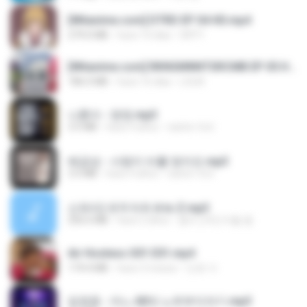
[Witanime.com] DTRD EP 04 HD.mp4
279.0 MB
hace 10 días
DRTY
[Witanime.com] RKNGMNNTSRCMB EP 05 HD.mp4
186.0 MB
hace 16 días
LOLKI
나훈아 - 영영.mp3
3.5 MB
hace 4 años
castor-trot
배금성 - 사랑이 비를 맞아요.mp3
3.5 MB
hace 4 años
castor-trot
신유리) 유두자위 A to Z.mp3
256.6 MB
hace 2 años
좀비고4인커플 좀.
Air Hostess S01 E01.mp4
174.4 MB
hace 3 meses
민호 이.
임영웅 - 어느 60대 노부부이야기.mp3