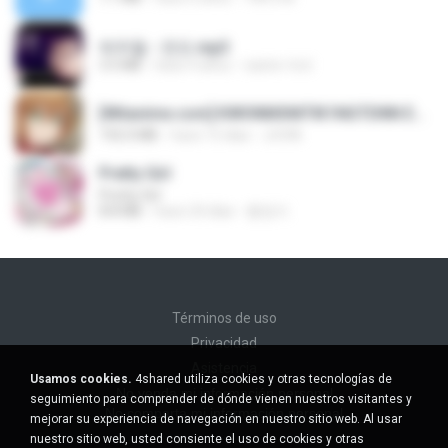
박우철 - 연모.mp3
3.5 MB
hace 4 años
castor-trot
[Witanime.com] KWONMSNITIK1NGTDNN EP 04 HD.mp4
192.0 MB
hace 15 días
JUVIA
Pretty Girl
Pretty Girl
8.8 MB
hace 24 días
황영지
Términos de uso
Privacidad
Asistencia
Usamos cookies.
4shared utiliza cookies y otras tecnologías de
No venda mi información personal
seguimiento para comprender de dónde vienen nuestros visitantes y
No comparta mi información personal
mejorar su experiencia de navegación en nuestro sitio web. Al usar
nuestro sitio web, usted consiente el uso de cookies y otras