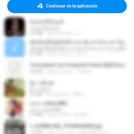
Continuar en la aplicación
ฉันมันก็ดีได้แค่นี้
ฉันมันก็ดีได้แค่นี้
4.2 MB
hace 9 meses
D
ເຊົາຮ້ອງເຖົ້າຊິເອົາທໍ່ໃດ (เซาฮ้องเถ้าสิเอาเท่าใด) ບຸນເກີດ ຫນູຫ່ວງ ft. ໂສພາ ຈຸນທະລາ
ເຊົາຮ້ອງເຖົ້າຊິເອົາທໍ່ໃດ (เซาฮ้องเถ้าสิเอาเท่าใด) ບຸນເກີດ ຫນູຫ່ວງ ft. ໂສພາ ຈຸນທະລາ
6.0 MB
hace 2 meses
But G.
Tomodachi Life Living the Dream [NSP].torrent
252 KB
hace 2 meses
margob
ผู้บ่าวเสื้อปุ๋ย
ผู้บ่าวเสื้อปุ๋ย
5.2 MB
hace un año
Mith 9.
กุหลาบ (KULARB)
กุหลาบ (KULARB)
5.9 MB
hace un año
Suwan J.
1_DOWNLOAD_FOURSHARED.jpg
1.9 MB
hace 12 meses
Wtlprodthree A.