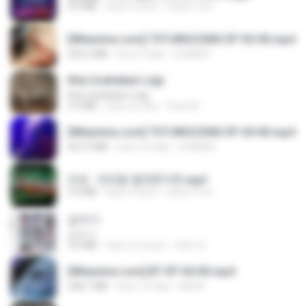
4.6 MB
hace 4 años
castor-trot
[Witanime.com] TSTJWGCDMS EP 05 HD.mp4
423.2 MB
hace 9 días
DOMISR
Kita Usahakan Lagi
Kita Usahakan Lagi
3.3 MB
hace un año
Fazri M.
[Witanime.com] TSTJWGCDMS EP 04 HD.mp4
567.0 MB
hace 16 días
DOMISR
진성 - 천년을 빌려준다면.mp3
3.4 MB
hace 4 años
castor-trot
갑자기
갑자기
3.0 MB
hace 2 meses
복희 박.
[Witanime.com] BT EP 04 HD.mp4
248.7 MB
hace 14 días
BAXK