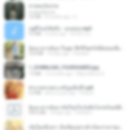
สายลมเจ็บปวด
สายลมเจ็บปวด
4.0 MB
8 months ago
D
อยู่ที่ไหนก็คิดถึง - เมนทอล.mp3
4.2 MB
2 years ago
มันไม้สาย ม.
ย้อนเวลากลับมาในยุค 70 ชีวิตครั้งนี้ฉันขอเลือกเอง จบ.pdf
32.8 MB
18 days ago
Pandarin
1_DOWNLOAD_FOURSHARED.jpg
1.9 MB
12 months ago
Wtlprodthree A.
ฝ่าบาททรงพระเจริญหมื่นปี1.pdf
6.4 MB
about a year ago
Orasa K.
ย้อนเวลากลับมาเกิดใหม่ในวันสิ้นโลกพร้อมมิติส่วนตัว 1-443 [จบ] - 揍趴长颈鹿.pdf
499.6 MB
18 days ago
Pandarin
เกิดใหม่อีกครา อี๋เหนียงอย่างข้าเป็นภรรยาขุนนาง 1_ST.pdf