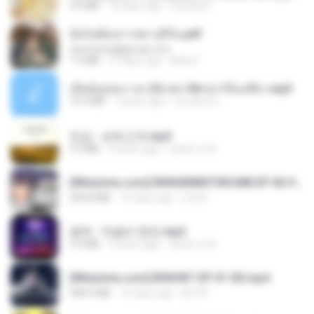
4.9 MB
18 days ago
Pandarin
ฉันไม่ต้องการพร สุจิรัน.pdf
tanmobza@gmail.com
1.4 MB
27 days ago
Mob K.
เมียน้อยเหงา พาเสียวค่ะ18+เล่าเรื่องเสียว.mp3
14.2 MB
7 years ago
อมรพันธ์ จ.
진성 - 보릿고개.mp3
3.4 MB
4 years ago
castor-trot
[Witanime.com] RKNGMNNTSRCMB EP 06 HD.mp4
294.8 MB
10 days ago
LOLKI
영탁 - 막걸리 한잔.mp3
3.2 MB
3 years ago
castor-trot
[Witanime.com] BSKHKT EP 01 HD.mp4
408.9 MB
15 days ago
BLITR