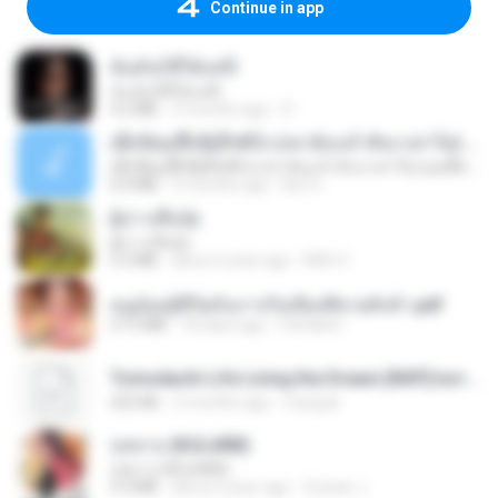
Continue in app
ฉันมันก็ดีได้แค่นี้
ฉันมันก็ดีได้แค่นี้
4.2 MB
9 months ago
D
ເຊົາຮ້ອງເຖົ້າຊິເອົາທໍ່ໃດ (เซาฮ้องเถ้าสิเอาเท่าใด) ບຸນເກີດ ຫນູຫ່ວງ ft. ໂສພາ ຈຸນທະລາ
ເຊົາຮ້ອງເຖົ້າຊິເອົາທໍ່ໃດ (เซาฮ้องเถ้าสิเอาเท่าใด) ບຸນເກີດ ຫນູຫ່ວງ ft. ໂສພາ ຈຸນທະລາ
6.0 MB
2 months ago
But G.
ผู้บ่าวเสื้อปุ๋ย
ผู้บ่าวเสื้อปุ๋ย
5.2 MB
about a year ago
Mith 9.
หนูน้อยสู้ชีวิตกับภารกิจเลี้ยงพี่ชายทั้งห้า.pdf
27.2 MB
18 days ago
Pandarin
Tomodachi Life Living the Dream [NSP].torrent
252 KB
2 months ago
margob
กุหลาบ (KULARB)
กุหลาบ (KULARB)
5.9 MB
about a year ago
Suwan J.