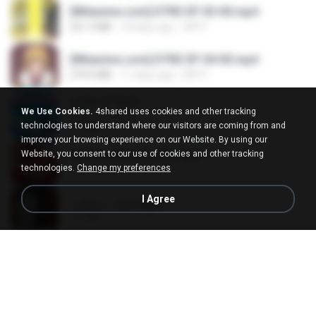
[Witanime.com] DTRD EP 03 HD.mp4
321.3 MB
18 days ago
DRTY
[Witanime.com] DTRD EP 04 HD.mp4
279.0 MB
11 days ago
DRTY
LOVE ATTACK
We Use Cookies.
4shared uses cookies and other tracking
LOVE ATTACK
technologies to understand where our visitors are coming from and
7.1 MB
about a year ago
지빈 임.
improve your browsing experience on our Website. By using our
Website, you consent to our use of cookies and other tracking
Air Hostess S01 E01.mp4
technologies.
Change my preferences
174.4 MB
3 months ago
민호 이.
I Agree
나훈아 - 영영.mp3
3.5 MB
4 years ago
castor-trot
신유리) 유두자위 A to Z.mp3
256.6 MB
2 years ago
좀비고4인커플 좀.
배금성 - 사랑이 비를 맞아요.mp3
3.5 MB
4 years ago
castor-trot