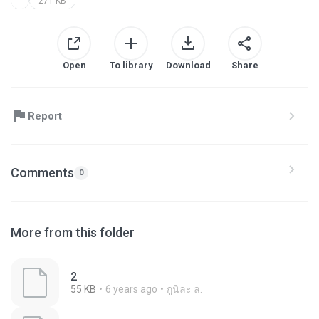
271 KB
Open
To library
Download
Share
Report
Comments
0
More from this folder
2
55 KB
6 years ago
กูนิละ ล.