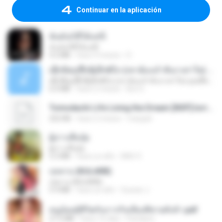
Continuar en la aplicación
ฉันมันก็ดีได้แค่นี้
ฉันมันก็ดีได้แค่นี้
4.2 MB
hace 9 meses
D
ເຊົາຮ້ອງເຖົ້າຊິເອົາທໍ່ໃດ (เซาฮ้องเถ้าสิเอาเท่าใด) ບຸນເກີດ ຫນູຫ່ວງ ft. ໂສພາ ຈຸນທະລາ
ເຊົາຮ້ອງເຖົ້າຊິເອົາທໍ່ໃດ (เซาฮ้องเถ้าสิเอาเท่าใด) ບຸນເກີດ ຫນູຫ່ວງ ft. ໂສພາ ຈຸນທະລາ
6.0 MB
hace 2 meses
But G.
Tomodachi Life Living the Dream [NSP].torrent
252 KB
hace 2 meses
margob
ผู้บ่าวเสื้อปุ๋ย
ผู้บ่าวเสื้อปุ๋ย
5.2 MB
hace un año
Mith 9.
กุหลาบ (KULARB)
กุหลาบ (KULARB)
5.9 MB
hace un año
Suwan J.
หนูน้อยสู้ชีวิตกับภารกิจเลี้ยงพี่ชายทั้งห้า.pdf
27.2 MB
hace 16 días
Pandarin