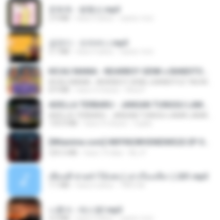
문희옥 - 평행선.mp3
2.9 MB
hace 4 años
castor-trot
금잔디 - 오라버니.mp3
3.1 MB
hace 4 años
castor-trot
KICAU MANIA - NDARBOY GENK x BANDITOZ YAOW 86 (OFFICIAL LYRIC VIDEO) GAS POL NDANGAK
KICAU MANIA - NDARBOY GENK x BANDITOZ YAOW 86 (OFFICIAL LYRIC VIDEO) GAS POL NDANGAK
8.9 MB
hace 3 meses
Rina P.
ADELLA TERBARU - JANGAN TUNGGU LAMA LAMA - GELAS RETAK - OM ADELLA FULL ALBUM TERBARU 2026
ADELLA TERBARU - JANGAN TUNGGU LAMA LAMA - GELAS RETAK - OM ADELLA FULL ALBUM TERBARU 2026
133.0 MB
hace 4 meses
Cuplis
[Witanime.com] HMYNGWHSNIDMS2S EP 04 HD.mp4
235.5 MB
hace 14 días
KILJY
เพื่อนพี่ ช่วยทำให้เสด ( เล่าเรื่องเสียว ) 201.mp3
7.1 MB
hace 6 años
TNP2 M.
나훈아 - 테스형!.mp3
4.4 MB
hace 4 años
castor-trot