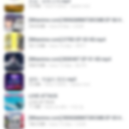
진성 - 보릿고개.mp3
3.4 MB
hace 4 años
castor-trot
[Witanime.com] RKNGMNNTSRCMB EP 06 HD.mp4
294.8 MB
hace 8 días
LOLKI
[Witanime.com] DTRD EP 03 HD.mp4
321.3 MB
hace 16 días
DRTY
[Witanime.com] BSKHKT EP 01 HD.mp4
408.9 MB
hace 13 días
BLITR
영탁 - 막걸리 한잔.mp3
3.2 MB
hace 3 años
castor-trot
LOVE ATTACK
LOVE ATTACK
7.1 MB
hace un año
지빈 임.
[Witanime.com] RKNGMNNTSRCMB EP 05 HD.mp4
186.0 MB
hace 15 días
LOLKI