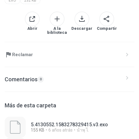
EXO
232 KB
Abrir
A la
Descargar
Compartir
biblioteca
Reclamar
Comentarios
0
Más de esta carpeta
5.4130552.1583278329415.v3.exo
155 KB
6 años atrás
นํ้าพุ ไ.