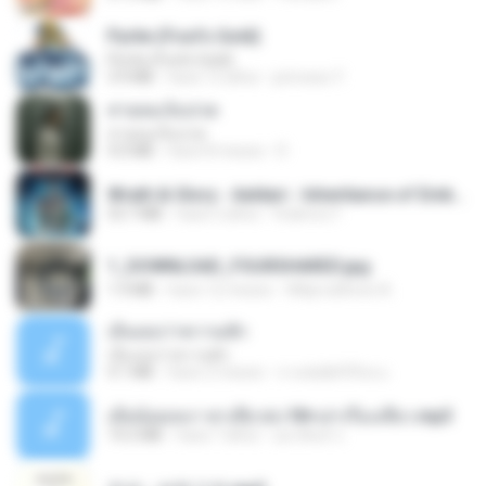
Pyrite (Fool's Gold)
Pyrite (Fool's Gold)
3.4 MB
hace 12 años
princess Y.
สายลมเจ็บปวด
สายลมเจ็บปวด
4.0 MB
hace 8 meses
D
Wrath & Glory - Aeldari - Inheritance of Embers.pdf
53.7 MB
hace 2 años
federico f
1_DOWNLOAD_FOURSHARED.jpg
1.9 MB
hace 12 meses
Wtlprodthree A.
เอิ้นเธอว่าความฮัก
เอิ้นเธอว่าความฮัก
4.1 MB
hace 2 meses
ถามพ่อ&#39;พ ม.
เมียน้อยเหงา พาเสียวค่ะ18+เล่าเรื่องเสียว.mp3
14.2 MB
hace 7 años
อมรพันธ์ จ.