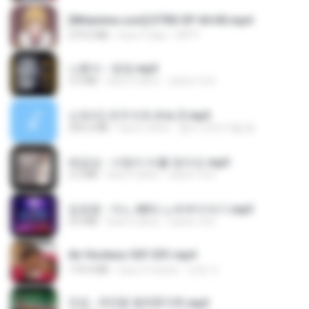
[Witanime.com] DTRD EP 04 HD.mp4
279.0 MB
hace 9 días
DRTY
나훈아 - 영영.mp3
3.5 MB
hace 4 años
castor-trot
신유리) 유두자위 A to Z.mp3
256.6 MB
hace 2 años
좀비고4인커플 좀.
배금성 - 사랑이 비를 맞아요.mp3
3.5 MB
hace 4 años
castor-trot
임영웅 - 어느 60대 노부부이야기.mp3
4.6 MB
hace 4 años
castor-trot
Air Hostess S01 E01.mp4
174.4 MB
hace 3 meses
민호 이.
진성 - 천년을 빌려준다면.mp3