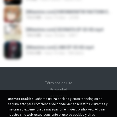
[Witanime.com] KWONMSNITIK1NGTDNN EP 04 HD.mp4
192.0 MB
hace 14 días
JUVIA
[Witanime.com] SDONATA EP 03 HD.mp4
140.6 MB
hace 18 días
GRET
[Witanime.com] LNM EP 05 HD.mp4
218.6 MB
hace 16 días
MUrabito
Términos de uso
Privacidad
Asistencia
Usamos cookies.
4shared utiliza cookies y otras tecnologías de
No venda mi información personal
seguimiento para comprender de dónde vienen nuestros visitantes y
No comparta mi información personal
mejorar su experiencia de navegación en nuestro sitio web. Al usar
nuestro sitio web, usted consiente el uso de cookies y otras