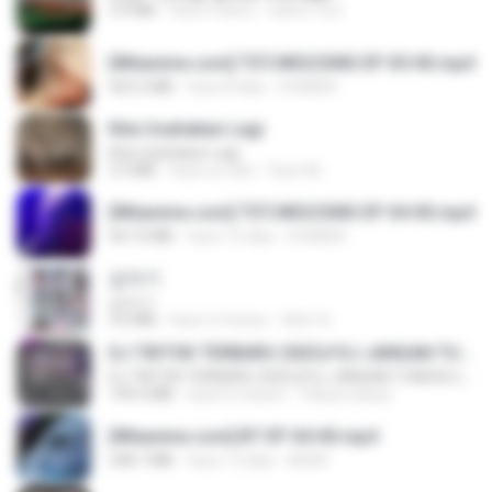
3.4 MB
hace 4 años
castor-trot
[Witanime.com] TSTJWGCDMS EP 05 HD.mp4
423.2 MB
hace 8 días
DOMISR
Kita Usahakan Lagi
Kita Usahakan Lagi
3.3 MB
hace un año
Fazri M.
[Witanime.com] TSTJWGCDMS EP 04 HD.mp4
567.0 MB
hace 15 días
DOMISR
갑자기
갑자기
3.0 MB
hace 2 meses
복희 박.
DJ TIKTOK TERBARU 2025🎵DJ JANGAN TUNGGU LAMA LAMA NANTI LAMA LAMA 🎵DJ SEDIA AKU SEBELUM HUJAN
DJ TIKTOK TERBARU 2025🎵DJ JANGAN TUNGGU LAMA LAMA NANTI LAMA LAMA 🎵DJ SEDIA AKU SEBELUM HUJAN
199.4 MB
hace 6 meses
Yahya Lahiya
[Witanime.com] BT EP 04 HD.mp4
248.7 MB
hace 13 días
BAXK