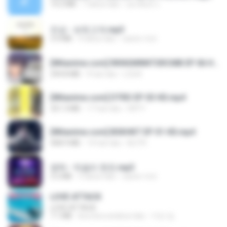
14.2 MB
7 tahun lalu
อมรพันธ์ จ.
진성 - 보릿고개.mp3
3.4 MB
4 tahun lalu
castor-trot
[Witanime.com] RKNGMNNTSRCMB EP 06 HD.mp4
294.8 MB
9 hari lalu
LOLKI
[Witanime.com] DTRD EP 03 HD.mp4
321.3 MB
17 hari lalu
DRTY
[Witanime.com] BSKHKT EP 01 HD.mp4
408.9 MB
14 hari lalu
BLITR
영탁 - 막걸리 한잔.mp3
3.2 MB
3 tahun lalu
castor-trot
LOVE ATTACK
LOVE ATTACK
7.1 MB
kira-kira setahun lalu
지빈 임.