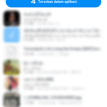
Teruskan dalam aplikasi
ฉันมันก็ดีได้แค่นี้
ฉันมันก็ดีได้แค่นี้
4.2 MB
9 bulan lalu
D
ເຊົາຮ້ອງເຖົ້າຊິເອົາທໍ່ໃດ (เซาฮ้องเถ้าสิเอาเท่าใด) ບຸນເກີດ ຫນູຫ່ວງ ft. ໂສພາ ຈຸນທະລາ
ເຊົາຮ້ອງເຖົ້າຊິເອົາທໍ່ໃດ (เซาฮ้องเถ้าสิเอาเท่าใด) ບຸນເກີດ ຫນູຫ່ວງ ft. ໂສພາ ຈຸນທະລາ
6.0 MB
2 bulan lalu
But G.
Tomodachi Life Living the Dream [NSP].torrent
252 KB
2 bulan lalu
margob
ผู้บ่าวเสื้อปุ๋ย
ผู้บ่าวเสื้อปุ๋ย
5.2 MB
kira-kira setahun lalu
Mith 9.
กุหลาบ (KULARB)
กุหลาบ (KULARB)
5.9 MB
kira-kira setahun lalu
Suwan J.
1_DOWNLOAD_FOURSHARED.jpg
1.9 MB
12 bulan lalu
Wtlprodthree A.