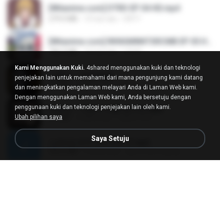
[Witanime.com] DTRD EP 04 HD.mp4
279.0 MB
10 hari lalu
DRTY
[Witanime.com] RKNGMNNTSRCMB EP 05 HD.mp4
186.0 MB
16 hari lalu
LOLKI
Kami Menggunakan Kuki.
4shared menggunakan kuki dan teknologi
나훈아 - 영영.mp3
penjejakan lain untuk memahami dari mana pengunjung kami datang
3.5 MB
4 tahun lalu
castor-trot
dan meningkatkan pengalaman melayari Anda di Laman Web kami.
Dengan menggunakan Laman Web kami, Anda bersetuju dengan
penggunaan kuki dan teknologi penjejakan lain oleh kami.
배금성 - 사랑이 비를 맞아요.mp3
Ubah pilihan saya
3.5 MB
4 tahun lalu
castor-trot
Saya Setuju
신유리) 유두자위 A to Z.mp3
256.6 MB
2 tahun lalu
좀비고4인커플 좀.
Air Hostess S01 E01.mp4
174.4 MB
3 bulan lalu
민호 이.
임영웅 - 어느 60대 노부부이야기.mp3
4.6 MB
4 tahun lalu
castor-trot