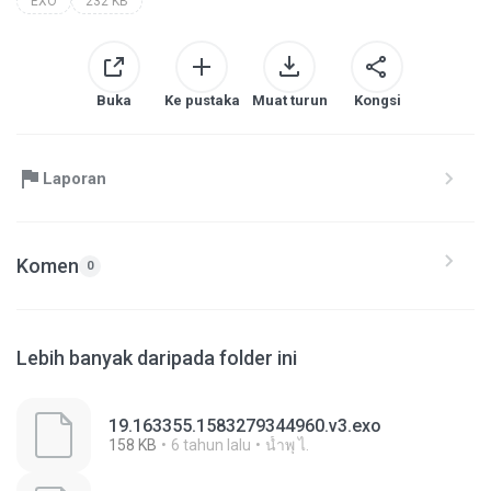
EXO
232 KB
Buka
Ke pustaka
Muat turun
Kongsi
Laporan
Komen
0
Lebih banyak daripada folder ini
19.163355.1583279344960.v3.exo
158 KB
6 tahun lalu
นํ้าพุ ไ.