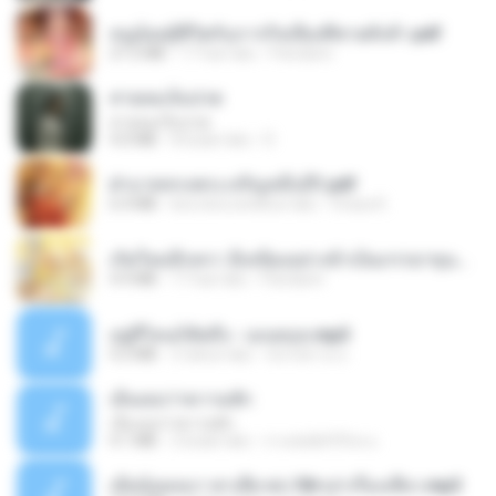
หนูน้อยสู้ชีวิตกับภารกิจเลี้ยงพี่ชายทั้งห้า.pdf
27.2 MB
17 hari lalu
Pandarin
สายลมเจ็บปวด
สายลมเจ็บปวด
4.0 MB
8 bulan lalu
D
ฝ่าบาททรงพระเจริญหมื่นปี1.pdf
6.4 MB
kira-kira setahun lalu
Orasa K.
เกิดใหม่อีกครา อี๋เหนียงอย่างข้าเป็นภรรยาขุนนาง 1_ST.pdf
4.9 MB
17 hari lalu
Pandarin
อยู่ที่ไหนก็คิดถึง - เมนทอล.mp3
4.2 MB
2 tahun lalu
มันไม้สาย ม.
เอิ้นเธอว่าความฮัก
เอิ้นเธอว่าความฮัก
4.1 MB
2 bulan lalu
ถามพ่อ&#39;พ ม.
เมียน้อยเหงา พาเสียวค่ะ18+เล่าเรื่องเสียว.mp3