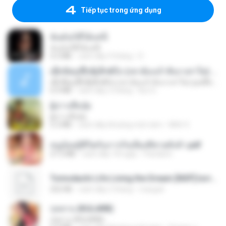
Tiếp tục trong ứng dụng
ฉันมันก็ดีได้แค่นี้
ฉันมันก็ดีได้แค่นี้
4.2 MB
cách đây 9 tháng
D
ເຊົາຮ້ອງເຖົ້າຊິເອົາທໍ່ໃດ (เซาฮ้องเถ้าสิเอาเท่าใด) ບຸນເກີດ ຫນູຫ່ວງ ft. ໂສພາ ຈຸນທະລາ
ເຊົາຮ້ອງເຖົ້າຊິເອົາທໍ່ໃດ (เซาฮ้องเถ้าสิเอาเท่าใด) ບຸນເກີດ ຫນູຫ່ວງ ft. ໂສພາ ຈຸນທະລາ
6.0 MB
cách đây 2 tháng
But G.
ผู้บ่าวเสื้อปุ๋ย
ผู้บ่าวเสื้อปุ๋ย
5.2 MB
cách đây khoảng một năm
Mith 9.
หนูน้อยสู้ชีวิตกับภารกิจเลี้ยงพี่ชายทั้งห้า.pdf
27.2 MB
cách đây 18 ngày
Pandarin
Tomodachi Life Living the Dream [NSP].torrent
252 KB
cách đây 2 tháng
margob
กุหลาบ (KULARB)
กุหลาบ (KULARB)