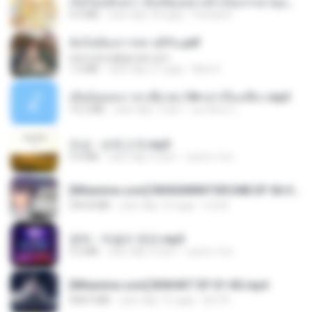
เกิดใหม่อีกครา อี๋เหนียงอย่างข้าเป็นภรรยาขุนนาง 1_ST.pdf
4.9 MB
cách đây 18 ngày
Pandarin
ฉันไม่ต้องการพร สุจิรัน.pdf
tanmobza@gmail.com
1.4 MB
cách đây 27 ngày
Mob K.
เมียน้อยเหงา พาเสียวค่ะ18+เล่าเรื่องเสียว.mp3
14.2 MB
cách đây 7 năm
อมรพันธ์ จ.
진성 - 보릿고개.mp3
3.4 MB
cách đây 4 năm
castor-trot
[Witanime.com] RKNGMNNTSRCMB EP 06 HD.mp4
294.8 MB
cách đây 10 ngày
LOLKI
영탁 - 막걸리 한잔.mp3
3.2 MB
cách đây 3 năm
castor-trot
[Witanime.com] BSKHKT EP 01 HD.mp4
408.9 MB
cách đây 15 ngày
BLITR