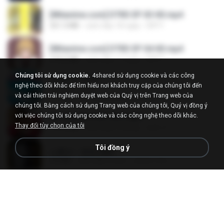
[Witanime.com] DTRD EP 03 HD.mp4
321.3 MB
cách đây 18 ngày
DRTY
[Witanime.com] DTRD EP 04 HD.mp4
279.0 MB
cách đây 11 ngày
DRTY
Chúng tôi sử dụng cookie.
4shared sử dụng cookie và các công
LOVE ATTACK
nghệ theo dõi khác để tìm hiểu nơi khách truy cập của chúng tôi đến
LOVE ATTACK
và cải thiện trải nghiệm duyệt web của Quý vị trên Trang web của
7.1 MB
cách đây khoảng một năm
지빈 임.
chúng tôi. Bằng cách sử dụng Trang web của chúng tôi, Quý vị đồng ý
với việc chúng tôi sử dụng cookie và các công nghệ theo dõi khác.
Air Hostess S01 E01.mp4
Thay đổi tùy chọn của tôi
174.4 MB
cách đây 3 tháng
민호 이.
Tôi đồng ý
나훈아 - 영영.mp3
3.5 MB
cách đây 4 năm
castor-trot
신유리) 유두자위 A to Z.mp3
256.6 MB
cách đây 2 năm
좀비고4인커플 좀.
배금성 - 사랑이 비를 맞아요.mp3