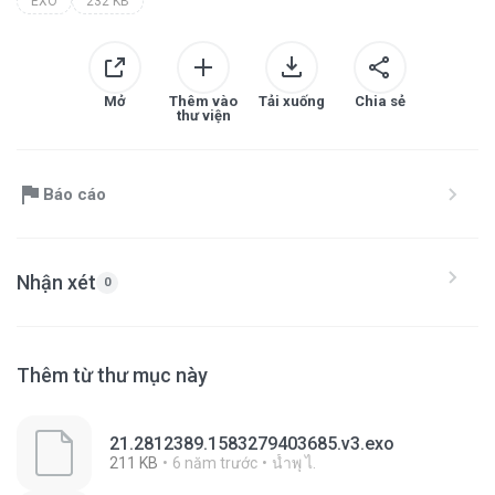
EXO
232 KB
Mở
Thêm vào
Tải xuống
Chia sẻ
thư viện
Báo cáo
Nhận xét
0
Thêm từ thư mục này
21.2812389.1583279403685.v3.exo
211 KB
6 năm trước
นํ้าพุ ไ.