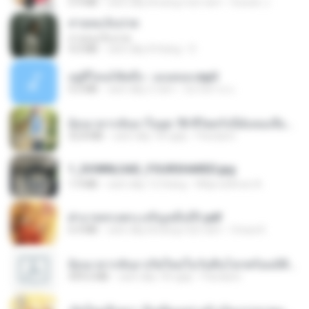
5.9 MB
cách đây khoảng một năm
Suwan J.
สายลมเจ็บปวด
สายลมเจ็บปวด
4.0 MB
cách đây 8 tháng
D
อยู่ที่ไหนก็คิดถึง - เมนทอล.mp3
4.2 MB
cách đây 2 năm
มันไม้สาย ม.
ย้อนเวลากลับมาในยุค 70 ชีวิตครั้งนี้ฉันขอเลือกเอง จบ.pdf
32.8 MB
cách đây 18 ngày
Pandarin
1_DOWNLOAD_FOURSHARED.jpg
1.9 MB
cách đây 12 tháng
Wtlprodthree A.
ฝ่าบาททรงพระเจริญหมื่นปี1.pdf
6.4 MB
cách đây khoảng một năm
Orasa K.
ย้อนเวลากลับมาเกิดใหม่ในวันสิ้นโลกพร้อมมิติส่วนตัว 1-443 [จบ] - 揍趴长颈鹿.pdf
499.6 MB
cách đây 18 ngày
Pandarin