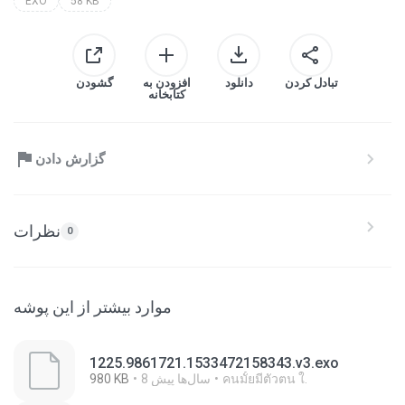
EXO
58 KB
تبادل کردن
دانلود
افزودن به
گشودن
کتابخانه
گزارش دادن
نظرات
0
موارد بیشتر از این پوشه
1225.9861721.1533472158343.v3.exo
คนมั้ยมีตัวตน ใ.
8 سال‌ها پیش
980 KB