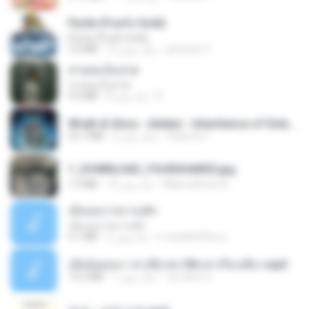
Pyrite (Fool's Gold)
Pyrite (Fool's Gold)
princess Y.
12 سال پیش
3.4 MB
สายลมเจ็บปวด
สายลมเจ็บปวด
D
8 ماه پیش
4.0 MB
Wrath & Glory - Aeldari - Inheritance of Embers.pdf
federico f
2 سال پیش
53.7 MB
1_DOWNLOAD_FOURSHARED.jpg
Wtlprodthree A.
12 ماه پیش
1.9 MB
เอิ้นเธอว่าความฮัก
เอิ้นเธอว่าความฮัก
ถามพ่อ&#39;พ ม.
2 ماه پیش
4.1 MB
เมียน้อยเหงา พาเสียวค่ะ18+เล่าเรื่องเสียว.mp3
อมรพันธ์ จ.
7 سال پیش
14.2 MB