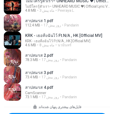
ไม่มีใครรู้ตัวเรา– UNHEARD MUSIC 🖤| Official Lyric Video | เพลงสู้ชีวิต
ไม่มีใครรู้ตัวเรา– UNHEARD MUSIC 🖤| Official Lyric Video | เพลงสู้ชีวิต
Peeraya L.
3 ماه پیش
4.8 MB
สาปสมรส 1.pdf
Pandarin
17 روز پیش
112.4 MB
KRK - เธอทิ้งฉันไว้ Ft.N/A , HK [Official MV]
KRK - เธอทิ้งฉันไว้ Ft.N/A , HK [Official MV]
นวมินทร์
8 ماه پیش
4.6 MB
สาปสมรส 2.pdf
Pandarin
17 روز پیش
78.3 MB
สาปสมรส 3.pdf
Pandarin
17 روز پیش
73.4 MB
สาปสมรส 4.pdf
CamScanner
Pandarin
17 روز پیش
73.1 MB
فایل‌های بیشتری پنهان شده‌اند