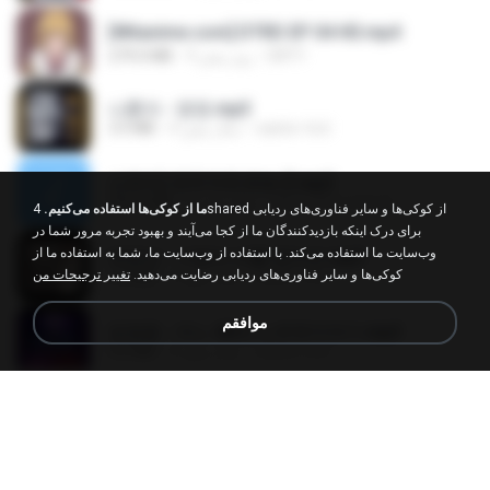
[Witanime.com] DTRD EP 04 HD.mp4
DRTY
9 روز پیش
279.0 MB
나훈아 - 영영.mp3
castor-trot
4 سال پیش
3.5 MB
신유리) 유두자위 A to Z.mp3
좀비고4인커플 좀.
2 سال پیش
256.6 MB
ما از کوکی‌ها استفاده می‌کنیم.
4shared از کوکی‌ها و سایر فناوری‌های ردیابی
برای درک اینکه بازدیدکنندگان ما از کجا می‌آیند و بهبود تجربه مرور شما در
وب‌سایت ما استفاده می‌کند. با استفاده از وب‌سایت ما، شما به استفاده ما از
배금성 - 사랑이 비를 맞아요.mp3
کوکی‌ها و سایر فناوری‌های ردیابی رضایت می‌دهید.
تغییر ترجیحات من
castor-trot
4 سال پیش
3.5 MB
موافقم
임영웅 - 어느 60대 노부부이야기.mp3
castor-trot
4 سال پیش
4.6 MB
Air Hostess S01 E01.mp4
민호 이.
3 ماه پیش
174.4 MB
진성 - 천년을 빌려준다면.mp3