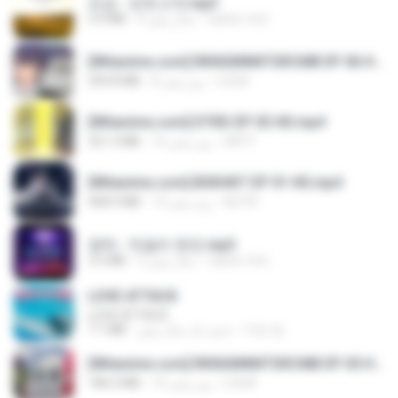
진성 - 보릿고개.mp3
castor-trot
4 سال پیش
3.4 MB
[Witanime.com] RKNGMNNTSRCMB EP 06 HD.mp4
LOLKI
8 روز پیش
294.8 MB
[Witanime.com] DTRD EP 03 HD.mp4
DRTY
16 روز پیش
321.3 MB
[Witanime.com] BSKHKT EP 01 HD.mp4
BLITR
13 روز پیش
408.9 MB
영탁 - 막걸리 한잔.mp3
castor-trot
3 سال پیش
3.2 MB
LOVE ATTACK
LOVE ATTACK
지빈 임.
حدود یک سال پیش
7.1 MB
[Witanime.com] RKNGMNNTSRCMB EP 05 HD.mp4
LOLKI
15 روز پیش
186.0 MB