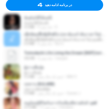
در برنامه ادامه دهید
ฉันมันก็ดีได้แค่นี้
ฉันมันก็ดีได้แค่นี้
D
9 ماه پیش
4.2 MB
ເຊົາຮ້ອງເຖົ້າຊິເອົາທໍ່ໃດ (เซาฮ้องเถ้าสิเอาเท่าใด) ບຸນເກີດ ຫນູຫ່ວງ ft. ໂສພາ ຈຸນທະລາ
ເຊົາຮ້ອງເຖົ້າຊິເອົາທໍ່ໃດ (เซาฮ้องเถ้าสิเอาเท่าใด) ບຸນເກີດ ຫນູຫ່ວງ ft. ໂສພາ ຈຸນທະລາ
But G.
2 ماه پیش
6.0 MB
Tomodachi Life Living the Dream [NSP].torrent
margob
2 ماه پیش
252 KB
ผู้บ่าวเสื้อปุ๋ย
ผู้บ่าวเสื้อปุ๋ย
Mith 9.
حدود یک سال پیش
5.2 MB
กุหลาบ (KULARB)
กุหลาบ (KULARB)
Suwan J.
حدود یک سال پیش
5.9 MB
หนูน้อยสู้ชีวิตกับภารกิจเลี้ยงพี่ชายทั้งห้า.pdf
Pandarin
17 روز پیش
27.2 MB