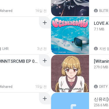
4shared
16일 전
BLITR
LOVE 
7.1 MB
LHR
3년 전
지빈 임
[Witanime.com] RKNGMNNTSRCMB EP 05 HD.mp4
[Witan
279.0 MB
4shared
15일 전
DRTY
신유리) 
256.6 MB