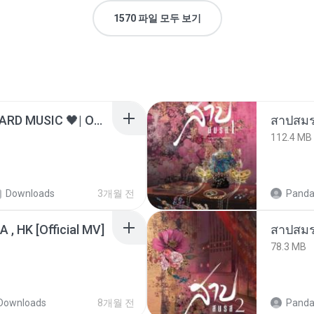
1570 파일 모두 보기
ไม่มีใครรู้ตัวเรา– UNHEARD MUSIC 🖤| Official Lyric Video | เพลงสู้ชีวิต
สาปสมร
112.4 MB
Downloads
3개월 전
Panda
/A , HK [Official MV]
สาปสมร
78.3 MB
Downloads
8개월 전
Panda