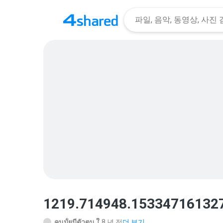
1219.714948.153347161327
คนมั้ยมีตัวตน ใ.
8 년 전
더 보기...