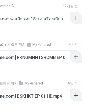
dthree A.
12개월 전
เมียน้อยเหงา พาเสียวค่ะ18+เล่าเรื่องเสียว.mp3
ธ์ จ.
포함된 위치
My 4shared
7년 전
[Witanime.com] RKNGMNNTSRCMB EP 06 HD.mp4
포함된 위치
My 4shared
8일 전
ime.com] BSKHKT EP 01 HD.mp4