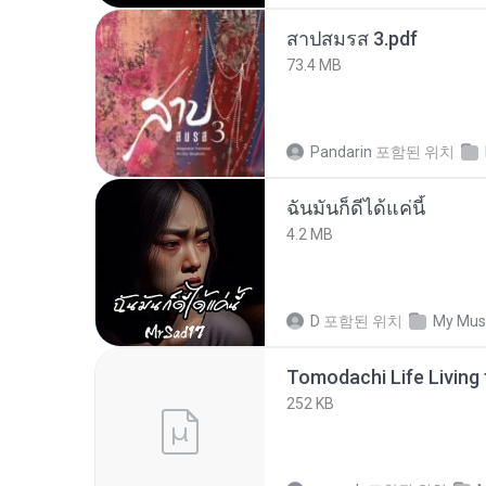
สาปสมรส 3.pdf
73.4 MB
Pandarin
포함된 위치
ฉันมันก็ดีได้แค่นี้
4.2 MB
D
포함된 위치
My Mus
252 KB