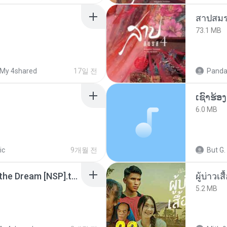
สาปสมร
73.1 MB
My 4shared
17일 전
Panda
6.0 MB
ic
9개월 전
But G.
Tomodachi Life Living the Dream [NSP].torrent
ผู้บ่าวเสื
5.2 MB