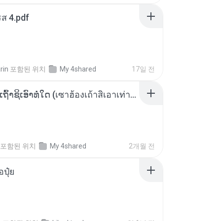
ส 4.pdf
rin
포함된 위치
My 4shared
17일 전
ເຊົາຮ້ອງເຖົ້າຊິເອົາທໍ່ໃດ (เซาฮ้องเถ้าสิเอาเท่าใด) ບຸນເກີດ ຫນູຫ່ວງ ft. ໂສພາ ຈຸນທະລາ
포함된 위치
My 4shared
2개월 전
้อปุ๋ย