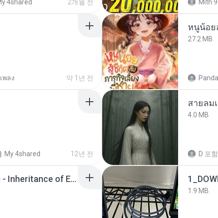
y 4shared
2개월 전
Mith 9
หนูน้อยส
27.2 MB
เพลง
약 1년 전
Panda
สายลมเ
4.0 MB
My 4shared
12년 전
D
포함
Wrath & Glory - Aeldari - Inheritance of Embers.pdf
1_DOW
1.9 MB