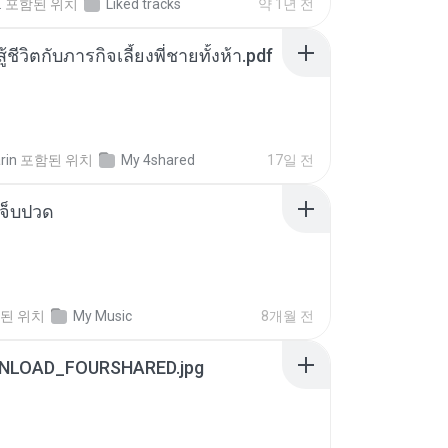
.
포함된 위치
Liked tracks
약 1년 전
ู้ชีวิตกับภารกิจเลี้ยงพี่ชายทั้งห้า.pdf
rin
포함된 위치
My 4shared
17일 전
จ็บปวด
된 위치
My Music
8개월 전
NLOAD_FOURSHARED.jpg