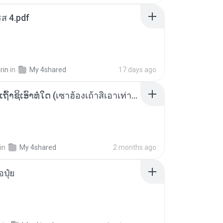
ส 4.pdf
rin
in
My 4shared
17 days ago
ເຊົາຮ້ອງເຖົ້າຊິເອົາທໍ່ໃດ (เซาฮ้องเถ้าสิเอาเท่าใด) ບຸນເກີດ ຫນູຫ່ວງ ft. ໂສພາ ຈຸນທະລາ
in
My 4shared
2 months ago
้อปุ๋ย