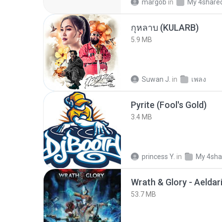
margob
in
My 4share
กุหลาบ (KULARB)
5.9 MB
Suwan J.
in
เพลง
Pyrite (Fool's Gold)
3.4 MB
princess Y.
in
My 4sha
53.7 MB