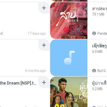
สาปสมร
73.1 MB
ed
17 days ago
Panda
6.0 MB
9 months ago
But G.
Tomodachi Life Living the Dream [NSP].torrent
ผู้บ่าวเสื
5.2 MB