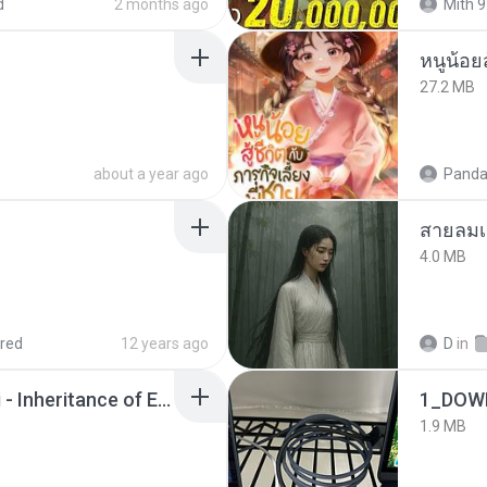
d
2 months ago
Mith 9
หนูน้อยส
27.2 MB
about a year ago
Panda
สายลมเ
4.0 MB
red
12 years ago
D
in
Wrath & Glory - Aeldari - Inheritance of Embers.pdf
1_DOW
1.9 MB