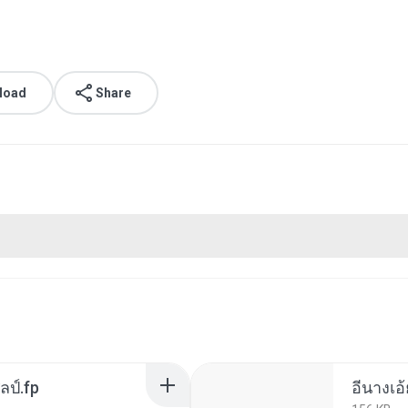
load
Share
ลป์.fp
อีนางเอ้