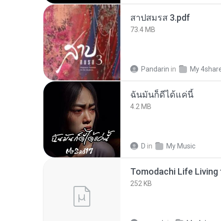
สาปสมรส 3.pdf
73.4 MB
Pandarin
in
My 4shar
ฉันมันก็ดีได้แค่นี้
4.2 MB
D
in
My Music
252 KB