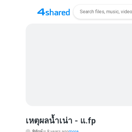
เหตุผลน้ำเน่า - แ.fp
พิทักษ์ื แ.
8 years ago
more...