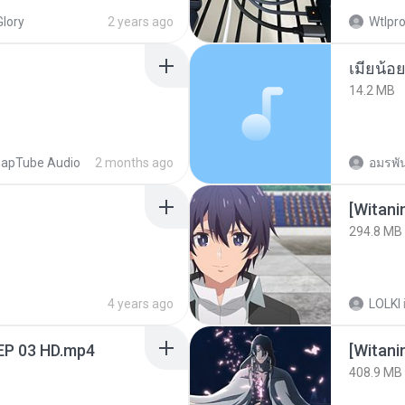
Glory
2 years ago
Wtlpro
14.2 MB
apTube Audio
2 months ago
อมรพัน
294.8 MB
4 years ago
LOLKI
EP 03 HD.mp4
[Witan
408.9 MB