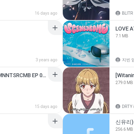
16 days ago
BLITR
LOVE 
7.1 MB
3 years ago
지빈 임
[Witanime.com] RKNGMNNTSRCMB EP 05 HD.mp4
[Witan
279.0 MB
15 days ago
DRTY
신유리) 
256.6 MB