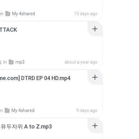
in
My 4shared
13 days ago
ATTACK
.
in
mp3
about a year ago
ime.com] DTRD EP 04 HD.mp4
in
My 4shared
9 days ago
유두자위 A to Z.mp3