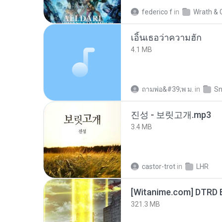
federico f
in
Wrath & 
เอิ้นเธอว่าความฮัก
4.1 MB
ถามพ่อ&#39;พ ม.
in
Sn
진성 - 보릿고개.mp3
3.4 MB
castor-trot
in
LHR
[Witanime.com] DTRD 
321.3 MB