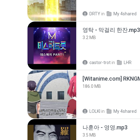
DRTY
in
My 4shared
영탁 - 막걸리 한잔.mp3
3.2 MB
castor-trot
in
LHR
186.0 MB
LOLKI
in
My 4shared
나훈아 - 영영.mp3
3.5 MB