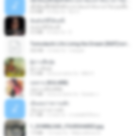
ເຊົາຮ້ອງເຖົ້າຊິເອົາທໍ່ໃດ (เซาฮ้องเถ้าสิเอาเท่าใด) ບຸນເກີດ ຫນູຫ່ວງ ft. ໂສພາ ຈຸນທະລາ
ເຊົາຮ້ອງເຖົ້າຊິເອົາທໍ່ໃດ (เซาฮ้องเถ้าสิเอาเท่าใด) ບຸນເກີດ ຫນູຫ່ວງ ft. ໂສພາ ຈຸນທະລາ
6.0 MB
2 mesi fa
But G.
ฉันมันก็ดีได้แค่นี้
ฉันมันก็ดีได้แค่นี้
4.2 MB
9 mesi fa
D
Tomodachi Life Living the Dream [NSP].torrent
252 KB
2 mesi fa
margob
ผู้บ่าวเสื้อปุ๋ย
ผู้บ่าวเสื้อปุ๋ย
5.2 MB
circa un anno fa
Mith 9.
กุหลาบ (KULARB)
กุหลาบ (KULARB)
5.9 MB
circa un anno fa
Suwan J.
เอิ้นเธอว่าความฮัก
เอิ้นเธอว่าความฮัก
4.1 MB
2 mesi fa
ถามพ่อ&#39;พ ม.
1_DOWNLOAD_FOURSHARED.jpg
1.9 MB
12 mesi fa
Wtlprodthree A.