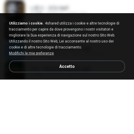
나훈아 - 영영.mp3
3.5 MB
4 anni fa
castor-trot
Utilizziamo i cookie.
4shared utilizza i cookie e altre tecnologie di
배금성 - 사랑이 비를 맞아요.mp3
tracciamento per capire da dove provengono i nostri visitatori e
3.5 MB
4 anni fa
castor-trot
migliorare la Sua esperienza di navigazione sul nostro Sito Web.
Utilizzando il nostro Sito Web, Lei acconsente al nostro uso dei
cookie e di altre tecnologie di tracciamento.
신유리) 유두자위 A to Z.mp3
Modifichi le mie preferenze
256.6 MB
2 anni fa
좀비고4인커플 좀.
Accetto
진성 - 천년을 빌려준다면.mp3
3.4 MB
4 anni fa
castor-trot
Kita Usahakan Lagi
Kita Usahakan Lagi
3.3 MB
circa un anno fa
Fazri M.
DJ TIKTOK TERBARU 2025🎵DJ JANGAN TUNGGU LAMA LAMA NANTI LAMA LAMA 🎵DJ SEDIA AKU SEBELUM HUJAN
DJ TIKTOK TERBARU 2025🎵DJ JANGAN TUNGGU LAMA LAMA NANTI LAMA LAMA 🎵DJ SEDIA AKU SEBELUM HUJAN
199.4 MB
6 mesi fa
Yahya Lahiya
[Witanime.com] TSTJWGCDMS EP 05 HD.mp4