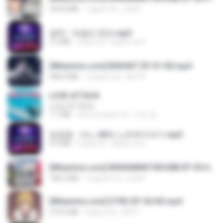
294.8 MB
7 giorni fa
LOLKI
영탁 - 막걸리 한잔.mp3
3.2 MB
3 anni fa
castor-trot
[Witanime.com] BSKHKT EP 01 HD.mp4
408.9 MB
12 giorni fa
BLITR
LOVE ATTACK
LOVE ATTACK
7.1 MB
circa un anno fa
지빈 임.
임영웅 - 어느 60대 노부부이야기.mp3
4.6 MB
4 anni fa
castor-trot
[Witanime.com] RKNGMNNTSRCMB EP 05 HD.mp4
186.0 MB
14 giorni fa
LOLKI
[Witanime.com] DTRD EP 04 HD.mp4
279.0 MB
8 giorni fa
DRTY