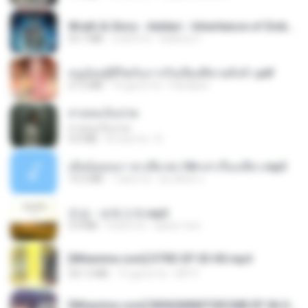
Wrath & Glory - Aeldari - Inheritance of Embers.pdf
53.7 MB
2 anni fa
federico f
หนูน้อยสู้ชีวิตกับภารกิจเลี้ยงพี่ชายทั้งห้า.pdf
27.2 MB
16 giorni fa
Pandarin
สายลมเจ็บปวด
สายลมเจ็บปวด
4.0 MB
8 mesi fa
D
เมียน้อยเหงา พาเสียวค่ะ18+เล่าเรื่องเสียว.mp3
14.2 MB
7 anni fa
อมรพันธ์ จ.
진성 - 보릿고개.mp3
3.4 MB
4 anni fa
castor-trot
[Witanime.com] DTRD EP 03 HD.mp4
321.3 MB
15 giorni fa
DRTY
[Witanime.com] RKNGMNNTSRCMB EP 06 HD.mp4