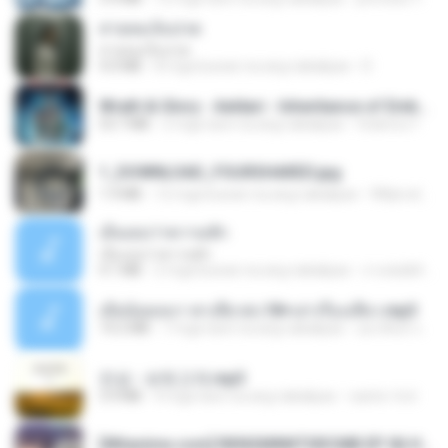
สายลมเจ็บปวด
สายลมเจ็บปวด
4.0 MB
8 mga buwan na ang nakalipas
D
Wrath & Glory - Aeldari - Inheritance of Embers.pdf
53.7 MB
2 mga taon na ang nakalipas
federico f
1_DOWNLOAD_FOURSHARED.jpg
1.9 MB
12 mga buwan na ang nakalipas
Wtlprodthree A.
เอิ้นเธอว่าความฮัก
เอิ้นเธอว่าความฮัก
4.1 MB
2 mga buwan na ang nakalipas
ถามพ่อ&#39;พ ม.
เมียน้อยเหงา พาเสียวค่ะ18+เล่าเรื่องเสียว.mp3
14.2 MB
7 mga taon na ang nakalipas
อมรพันธ์ จ.
진성 - 보릿고개.mp3
3.4 MB
4 mga taon na ang nakalipas
castor-trot
[Witanime.com] RKNGMNNTSRCMB EP 06 HD.mp4