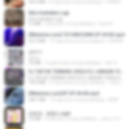
423.2 MB
8 mga araw na ang nakalipas
DOMISR
Kita Usahakan Lagi
Kita Usahakan Lagi
3.3 MB
isang taon na ang nakalipas
Fazri M.
[Witanime.com] TSTJWGCDMS EP 04 HD.mp4
567.0 MB
15 mga araw na ang nakalipas
DOMISR
갑자기
갑자기
3.0 MB
2 mga buwan na ang nakalipas
복희 박.
DJ TIKTOK TERBARU 2025🎵DJ JANGAN TUNGGU LAMA LAMA NANTI LAMA LAMA 🎵DJ SEDIA AKU SEBELUM HUJAN
DJ TIKTOK TERBARU 2025🎵DJ JANGAN TUNGGU LAMA LAMA NANTI LAMA LAMA 🎵DJ SEDIA AKU SEBELUM HUJAN
199.4 MB
6 mga buwan na ang nakalipas
Yahya Lahiya
[Witanime.com] BT EP 04 HD.mp4
248.7 MB
13 mga araw na ang nakalipas
BAXK
문희옥 - 평행선.mp3
2.9 MB
4 mga taon na ang nakalipas
castor-trot