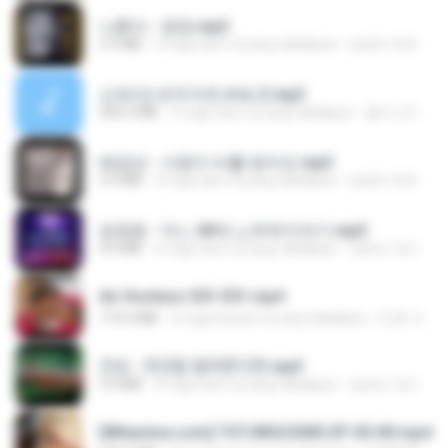
나훈아 - 영영.mp3
3.5 MB
4 mga taon na ang nakalipas
castor-trot
신유리) 유두자위 A to Z.mp3
256.6 MB
2 mga taon na ang nakalipas
좀비고4인커플 좀.
배금성 - 사랑이 비를 맞아요.mp3
3.5 MB
4 mga taon na ang nakalipas
castor-trot
임영웅 - 어느 60대 노부부이야기.mp3
4.6 MB
4 mga taon na ang nakalipas
castor-trot
Air Hostess S01 E01.mp4
174.4 MB
3 mga buwan na ang nakalipas
민호 이.
진성 - 천년을 빌려준다면.mp3
3.4 MB
4 mga taon na ang nakalipas
castor-trot
[Witanime.com] TSTJWGCDMS EP 05 HD.mp4