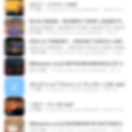
금잔디 - 오라버니.mp3
3.1 MB
4 mga taon na ang nakalipas
castor-trot
KICAU MANIA - NDARBOY GENK x BANDITOZ YAOW 86 (OFFICIAL LYRIC VIDEO) GAS POL NDANGAK
KICAU MANIA - NDARBOY GENK x BANDITOZ YAOW 86 (OFFICIAL LYRIC VIDEO) GAS POL NDANGAK
8.9 MB
3 mga buwan na ang nakalipas
Rina P.
ADELLA TERBARU - JANGAN TUNGGU LAMA LAMA - GELAS RETAK - OM ADELLA FULL ALBUM TERBARU 2026
ADELLA TERBARU - JANGAN TUNGGU LAMA LAMA - GELAS RETAK - OM ADELLA FULL ALBUM TERBARU 2026
133.0 MB
4 mga buwan na ang nakalipas
Cuplis
[Witanime.com] HMYNGWHSNIDMS2S EP 04 HD.mp4
235.5 MB
14 mga araw na ang nakalipas
KILJY
เพื่อนพี่ ช่วยทำให้เสด ( เล่าเรื่องเสียว ) 201.mp3
7.1 MB
6 mga taon na ang nakalipas
TNP2 M.
나훈아 - 테스형!.mp3
4.4 MB
4 mga taon na ang nakalipas
castor-trot
[Witanime.com] KWONMSNITIK1NGTDNN EP 04 HD.mp4
192.0 MB
14 mga araw na ang nakalipas
JUVIA