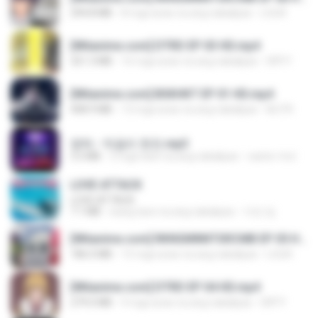
294.8 MB
8 mga araw na ang nakalipas
LOLKI
[Witanime.com] DTRD EP 03 HD.mp4
321.3 MB
16 mga araw na ang nakalipas
DRTY
[Witanime.com] BSKHKT EP 01 HD.mp4
408.9 MB
13 mga araw na ang nakalipas
BLITR
영탁 - 막걸리 한잔.mp3
3.2 MB
3 mga taon na ang nakalipas
castor-trot
LOVE ATTACK
LOVE ATTACK
7.1 MB
isang taon na ang nakalipas
지빈 임.
[Witanime.com] RKNGMNNTSRCMB EP 05 HD.mp4
186.0 MB
15 mga araw na ang nakalipas
LOLKI
[Witanime.com] DTRD EP 04 HD.mp4
279.0 MB
9 mga araw na ang nakalipas
DRTY