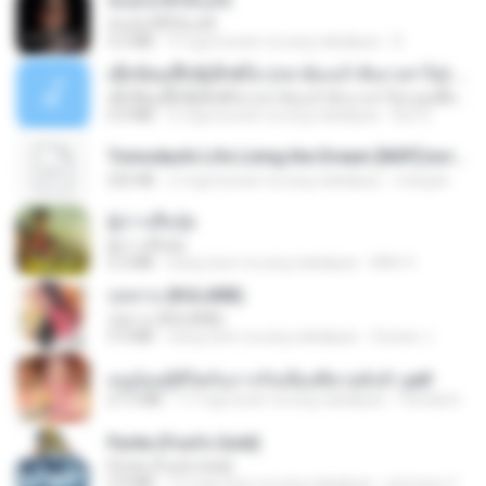
ฉันมันก็ดีได้แค่นี้
ฉันมันก็ดีได้แค่นี้
4.2 MB
9 mga buwan na ang nakalipas
D
ເຊົາຮ້ອງເຖົ້າຊິເອົາທໍ່ໃດ (เซาฮ้องเถ้าสิเอาเท่าใด) ບຸນເກີດ ຫນູຫ່ວງ ft. ໂສພາ ຈຸນທະລາ
ເຊົາຮ້ອງເຖົ້າຊິເອົາທໍ່ໃດ (เซาฮ้องเถ้าสิเอาเท่าใด) ບຸນເກີດ ຫນູຫ່ວງ ft. ໂສພາ ຈຸນທະລາ
6.0 MB
2 mga buwan na ang nakalipas
But G.
Tomodachi Life Living the Dream [NSP].torrent
252 KB
2 mga buwan na ang nakalipas
margob
ผู้บ่าวเสื้อปุ๋ย
ผู้บ่าวเสื้อปุ๋ย
5.2 MB
isang taon na ang nakalipas
Mith 9.
กุหลาบ (KULARB)
กุหลาบ (KULARB)
5.9 MB
isang taon na ang nakalipas
Suwan J.
หนูน้อยสู้ชีวิตกับภารกิจเลี้ยงพี่ชายทั้งห้า.pdf
27.2 MB
17 mga araw na ang nakalipas
Pandarin
Pyrite (Fool's Gold)
Pyrite (Fool's Gold)
3.4 MB
12 mga taon na ang nakalipas
princess Y.