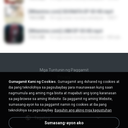
[Witanime.com] SDONATA EP 03 HD.mp4
140.6 MB
18 mga araw na ang nakalipas
GRET
[Witanime.com] LNM EP 05 HD.mp4
218.6 MB
16 mga araw na ang nakalipas
MUrabito
Mga Tuntunin ng Paggamit
Privacy
Gumagamit Kami ng Cookies.
Gumagamit ang 4shared ng cookies at
Suporta
iba pang teknolohiya sa pagsubaybay para maunawaan kung saan
Huwag ibenta ang aking personal na impormasyon
nagmumula ang aming mga bisita at mapabuti ang iyong karanasan
Huwag ibahagi ang aking personal na impormasyon
sa pag-browse sa aming Website. Sa paggamit ng aming Website,
sumasang-ayon ka sa paggamit namin ng cookies at iba pang
teknolohiya sa pagsubaybay.
Baguhin ang aking mga kagustuhan
Tagalog
Sumasang-ayon ako