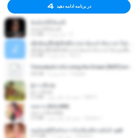
در برنامه ادامه دهید
ฉันมันก็ดีได้แค่นี้
ฉันมันก็ดีได้แค่นี้
D
9 ماه پیش
4.2 MB
ເຊົາຮ້ອງເຖົ້າຊິເອົາທໍ່ໃດ (เซาฮ้องเถ้าสิเอาเท่าใด) ບຸນເກີດ ຫນູຫ່ວງ ft. ໂສພາ ຈຸນທະລາ
ເຊົາຮ້ອງເຖົ້າຊິເອົາທໍ່ໃດ (เซาฮ้องเถ้าสิเอาเท่าใด) ບຸນເກີດ ຫນູຫ່ວງ ft. ໂສພາ ຈຸນທະລາ
But G.
2 ماه پیش
6.0 MB
Tomodachi Life Living the Dream [NSP].torrent
margob
2 ماه پیش
252 KB
ผู้บ่าวเสื้อปุ๋ย
ผู้บ่าวเสื้อปุ๋ย
Mith 9.
حدود یک سال پیش
5.2 MB
กุหลาบ (KULARB)
กุหลาบ (KULARB)
Suwan J.
حدود یک سال پیش
5.9 MB
หนูน้อยสู้ชีวิตกับภารกิจเลี้ยงพี่ชายทั้งห้า.pdf
Pandarin
17 روز پیش
27.2 MB