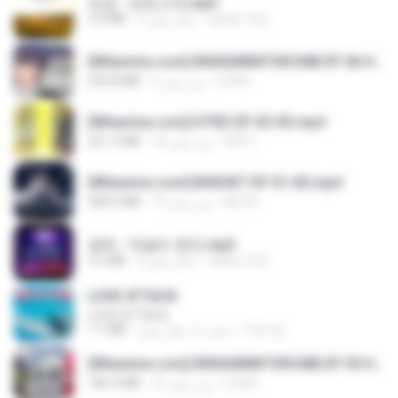
진성 - 보릿고개.mp3
castor-trot
4 سال پیش
3.4 MB
[Witanime.com] RKNGMNNTSRCMB EP 06 HD.mp4
LOLKI
9 روز پیش
294.8 MB
[Witanime.com] DTRD EP 03 HD.mp4
DRTY
16 روز پیش
321.3 MB
[Witanime.com] BSKHKT EP 01 HD.mp4
BLITR
14 روز پیش
408.9 MB
영탁 - 막걸리 한잔.mp3
castor-trot
3 سال پیش
3.2 MB
LOVE ATTACK
LOVE ATTACK
지빈 임.
حدود یک سال پیش
7.1 MB
[Witanime.com] RKNGMNNTSRCMB EP 05 HD.mp4
LOLKI
16 روز پیش
186.0 MB