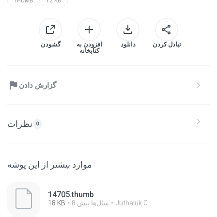
THUMB
12 KB
تبادل کردن
دانلود
افزودن به
گشودن
کتابخانه
گزارش دادن
نظرات
0
موارد بیشتر از این پوشه
14705.thumb
Juthaluk C.
8 سال‌ها پیش
18 KB