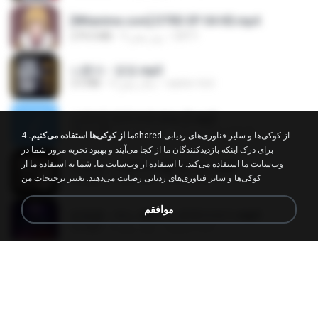
[Witanime.com] DTRD EP 04 HD.mp4
DRTY
9 روز پیش
279.0 MB
나훈아 - 영영.mp3
castor-trot
4 سال پیش
3.5 MB
신유리) 유두자위 A to Z.mp3
좀비고4인커플 좀.
2 سال پیش
256.6 MB
ما از کوکی‌ها استفاده می‌کنیم.
4shared از کوکی‌ها و سایر فناوری‌های ردیابی
برای درک اینکه بازدیدکنندگان ما از کجا می‌آیند و بهبود تجربه مرور شما در
وب‌سایت ما استفاده می‌کند. با استفاده از وب‌سایت ما، شما به استفاده ما از
배금성 - 사랑이 비를 맞아요.mp3
کوکی‌ها و سایر فناوری‌های ردیابی رضایت می‌دهید.
تغییر ترجیحات من
castor-trot
4 سال پیش
3.5 MB
موافقم
임영웅 - 어느 60대 노부부이야기.mp3
castor-trot
4 سال پیش
4.6 MB
Air Hostess S01 E01.mp4
민호 이.
3 ماه پیش
174.4 MB
진성 - 천년을 빌려준다면.mp3