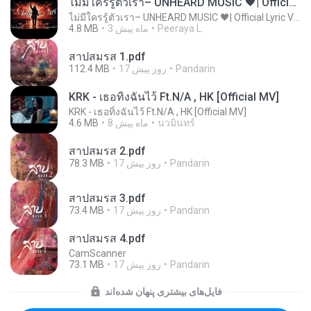
ไม่มีใครรู้ตัวเรา– UNHEARD MUSIC 🖤| Official Lyric Video | เพลงสู้ชีวิต
ไม่มีใครรู้ตัวเรา– UNHEARD MUSIC 🖤| Official Lyric Video | เพลงสู้ชีวิต
Peeraya L.
3 ماه پیش
4.8 MB
สาปสมรส 1.pdf
Pandarin
17 روز پیش
112.4 MB
KRK - เธอทิ้งฉันไว้ Ft.N/A , HK [Official MV]
KRK - เธอทิ้งฉันไว้ Ft.N/A , HK [Official MV]
นวมินทร์
8 ماه پیش
4.6 MB
สาปสมรส 2.pdf
Pandarin
17 روز پیش
78.3 MB
สาปสมรส 3.pdf
Pandarin
17 روز پیش
73.4 MB
สาปสมรส 4.pdf
CamScanner
Pandarin
17 روز پیش
73.1 MB
فایل‌های بیشتری پنهان شده‌اند