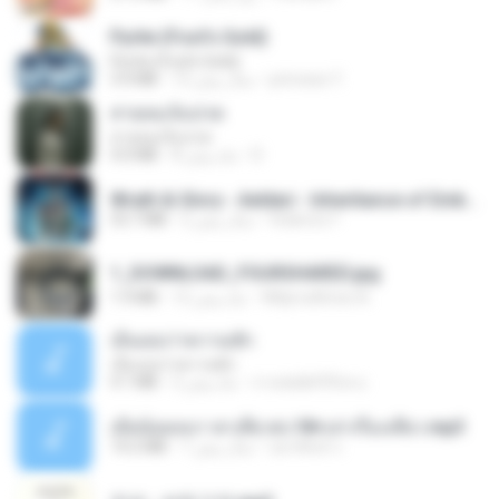
Pyrite (Fool's Gold)
Pyrite (Fool's Gold)
princess Y.
12 سال پیش
3.4 MB
สายลมเจ็บปวด
สายลมเจ็บปวด
D
8 ماه پیش
4.0 MB
Wrath & Glory - Aeldari - Inheritance of Embers.pdf
federico f
2 سال پیش
53.7 MB
1_DOWNLOAD_FOURSHARED.jpg
Wtlprodthree A.
12 ماه پیش
1.9 MB
เอิ้นเธอว่าความฮัก
เอิ้นเธอว่าความฮัก
ถามพ่อ&#39;พ ม.
2 ماه پیش
4.1 MB
เมียน้อยเหงา พาเสียวค่ะ18+เล่าเรื่องเสียว.mp3
อมรพันธ์ จ.
7 سال پیش
14.2 MB