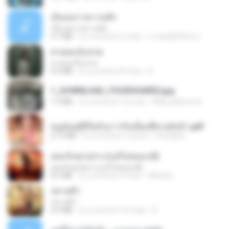
เอิ้นเธอว่าความฮัก
เอิ้นเธอว่าความฮัก
4.1 MB
il y a environ 2 mois
ถามพ่อ&#39;พ ม.
สายลมเจ็บปวด
สายลมเจ็บปวด
4.0 MB
il y a environ 8 mois
D
1_DOWNLOAD_FOURSHARED.jpg
1.9 MB
il y a environ 12 mois
Wtlprodthree A.
หนูน้อยสู้ชีวิตกับภารกิจเลี้ยงพี่ชายทั้งห้า.pdf
27.2 MB
il y a environ 15 jours
Pandarin
ยอมรับทุกอย่าง (แต่ไม่ยอมแพ้)
ยอมรับทุกอย่าง (แต่ไม่ยอมแพ้)
8.2 MB
il y a environ 4 mois
Wang K.
ปลายฟ้า
ปลายฟ้า
4.4 MB
il y a environ 10 mois
D