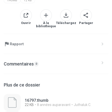
THUMB
12 KB
Ouvrir
À la
Téléchargez
Partager
bibliothèque
Rapport
Commentaires
0
Plus de ce dossier
16797.thumb
22 KB
8 années auparavant
Juthaluk C.