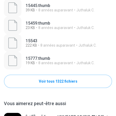
15445.thumb
39 KB
8 années auparavant
Juthaluk C.
15459.thumb
23 KB
8 années auparavant
Juthaluk C.
15543
222 KB
8 années auparavant
Juthaluk C.
15777.thumb
19 KB
8 années auparavant
Juthaluk C.
Voir tous 1322 fichiers
Vous aimerez peut-être aussi