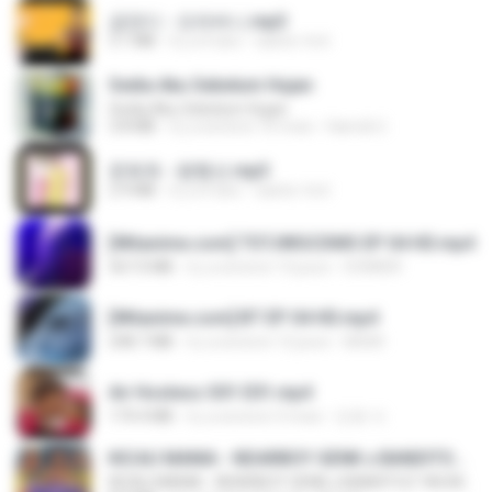
금잔디 - 오라버니.mp3
3.1 MB
il y a 4 ans
castor-trot
Sedia Aku Sebelum Hujan
Sedia Aku Sebelum Hujan
3.8 MB
il y a environ 10 mois
Hamdi U.
문희옥 - 평행선.mp3
2.9 MB
il y a 4 ans
castor-trot
[Witanime.com] TSTJWGCDMS EP 04 HD.mp4
567.0 MB
il y a environ 13 jours
DOMISR
[Witanime.com] BT EP 04 HD.mp4
248.7 MB
il y a environ 12 jours
BAXK
Air Hostess S01 E01.mp4
174.4 MB
il y a environ 3 mois
민호 이.
KICAU MANIA - NDARBOY GENK x BANDITOZ YAOW 86 (OFFICIAL LYRIC VIDEO) GAS POL NDANGAK
KICAU MANIA - NDARBOY GENK x BANDITOZ YAOW 86 (OFFICIAL LYRIC VIDEO) GAS POL NDANGAK