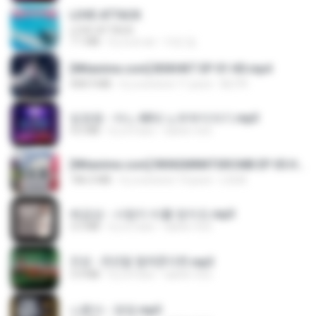
LOVE ATTACK
LOVE ATTACK
7.1 MB
il y a un an
지빈 임.
[Witanime.com] BSKHKT EP 01 HD.mp4
408.9 MB
il y a environ 11 jours
BLITR
임영웅 - 어느 60대 노부부이야기.mp3
4.6 MB
il y a 4 ans
castor-trot
[Witanime.com] RKNGMNNTSRCMB EP 05 HD.mp4
186.0 MB
il y a environ 13 jours
LOLKI
배금성 - 사랑이 비를 맞아요.mp3
3.5 MB
il y a 3 ans
castor-trot
진성 - 천년을 빌려준다면.mp3
3.4 MB
il y a 4 ans
castor-trot
나훈아 - 영영.mp3