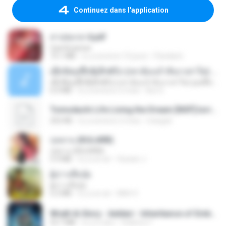
Continuez dans l'application
สาปสมรส 4.pdf
CamScanner
73.1 MB
il y a environ 15 jours
Pandarin
ເຊົາຮ້ອງເຖົ້າຊິເອົາທໍ່ໃດ (เซาฮ้องเถ้าสิเอาเท่าใด) ບຸນເກີດ ຫນູຫ່ວງ ft. ໂສພາ ຈຸນທະລາ
ເຊົາຮ້ອງເຖົ້າຊິເອົາທໍ່ໃດ (เซาฮ้องเถ้าสิเอาเท่าใด) ບຸນເກີດ ຫນູຫ່ວງ ft. ໂສພາ ຈຸນທະລາ
6.0 MB
il y a environ 2 mois
But G.
Tomodachi Life Living the Dream [NSP].torrent
252 KB
il y a environ 2 mois
margob
กุหลาบ (KULARB)
กุหลาบ (KULARB)
5.9 MB
il y a un an
Suwan J.
ผู้บ่าวเสื้อปุ๋ย
ผู้บ่าวเสื้อปุ๋ย
5.2 MB
il y a un an
Mith 9.
Wrath & Glory - Aeldari - Inheritance of Embers.pdf
53.7 MB
il y a 2 ans
federico f