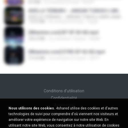
8.9 MB
il y a environ 3 mois
Rina P.
ADELLA TERBARU - JANGAN TUNGGU LAMA LAMA - GELAS RETAK - OM ADELLA FULL ALBUM TERBARU 2026
ADELLA TERBARU - JANGAN TUNGGU LAMA LAMA - GELAS RETAK - OM ADELLA FULL ALBUM TERBARU 2026
133.0 MB
il y a environ 4 mois
Cuplis
[Witanime.com] BT EP 03 HD.mp4
250.0 MB
il y a environ 19 jours
BAXK
[Witanime.com] DTRD EP 02 HD.mp4
319.8 MB
il y a environ 21 jours
DRTY
Conditions d'utilisation
Confidentialité
Assistance
Nous utilisons des cookies.
4shared utilise des cookies et d'autres
Ne vendez pas mes informations personnelles
technologies de suivi pour comprendre d'où viennent nos visiteurs et
Ne pas partager mes informations personnelles
améliorer votre expérience de navigation sur notre site Web. En
utilisant notre site Web, vous consentez à notre utilisation de cookies