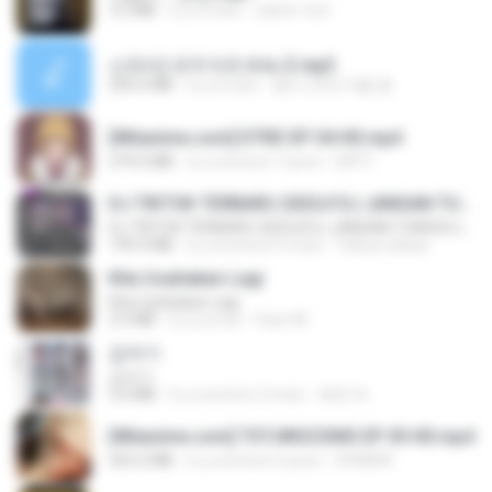
3.5 MB
il y a 4 ans
castor-trot
신유리) 유두자위 A to Z.mp3
256.6 MB
il y a 2 ans
좀비고4인커플 좀.
[Witanime.com] DTRD EP 04 HD.mp4
279.0 MB
il y a environ 7 jours
DRTY
DJ TIKTOK TERBARU 2025🎵DJ JANGAN TUNGGU LAMA LAMA NANTI LAMA LAMA 🎵DJ SEDIA AKU SEBELUM HUJAN
DJ TIKTOK TERBARU 2025🎵DJ JANGAN TUNGGU LAMA LAMA NANTI LAMA LAMA 🎵DJ SEDIA AKU SEBELUM HUJAN
199.4 MB
il y a environ 6 mois
Yahya Lahiya
Kita Usahakan Lagi
Kita Usahakan Lagi
3.3 MB
il y a un an
Fazri M.
갑자기
갑자기
3.0 MB
il y a environ 2 mois
복희 박.
[Witanime.com] TSTJWGCDMS EP 05 HD.mp4
423.2 MB
il y a environ 6 jours
DOMISR