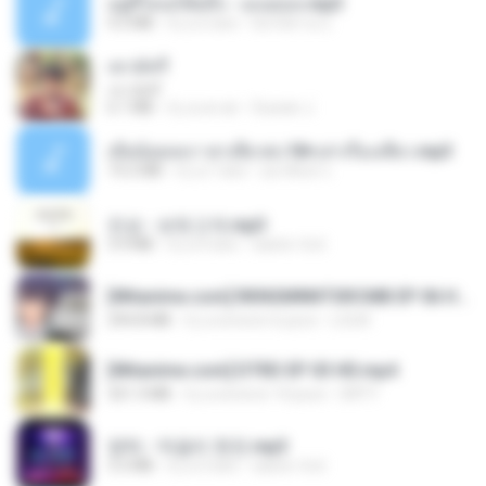
อยู่ที่ไหนก็คิดถึง - เมนทอล.mp3
4.2 MB
il y a 2 ans
มันไม้สาย ม.
เขามัทรี
เขามัทรี
6.1 MB
il y a un an
Suwan J.
เมียน้อยเหงา พาเสียวค่ะ18+เล่าเรื่องเสียว.mp3
14.2 MB
il y a 7 ans
อมรพันธ์ จ.
진성 - 보릿고개.mp3
3.4 MB
il y a 4 ans
castor-trot
[Witanime.com] RKNGMNNTSRCMB EP 06 HD.mp4
294.8 MB
il y a environ 6 jours
LOLKI
[Witanime.com] DTRD EP 03 HD.mp4
321.3 MB
il y a environ 14 jours
DRTY
영탁 - 막걸리 한잔.mp3
3.2 MB
il y a 3 ans
castor-trot