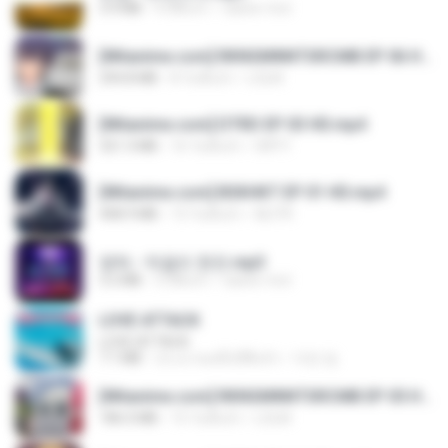
3.4 MB
4 ปีที่แล้ว
castor-trot
[Witanime.com] RKNGMNNTSRCMB EP 06 HD.mp4
294.8 MB
8 วันที่แล้ว
LOLKI
[Witanime.com] DTRD EP 03 HD.mp4
321.3 MB
16 วันที่แล้ว
DRTY
[Witanime.com] BSKHKT EP 01 HD.mp4
408.9 MB
13 วันที่แล้ว
BLITR
영탁 - 막걸리 한잔.mp3
3.2 MB
3 ปีที่แล้ว
castor-trot
LOVE ATTACK
LOVE ATTACK
7.1 MB
ประมาณหนึ่งปีที่แล้ว
지빈 임.
[Witanime.com] RKNGMNNTSRCMB EP 05 HD.mp4
186.0 MB
15 วันที่แล้ว
LOLKI