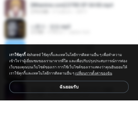
[Witanime.com] DTRD EP 04 HD.mp4
279.0 MB
9 วันที่แล้ว
DRTY
나훈아 - 영영.mp3
3.5 MB
4 ปีที่แล้ว
castor-trot
신유리) 유두자위 A to Z.mp3
256.6 MB
2 ปีที่แล้ว
좀비고4인커플 좀.
เราใช้คุกกี้
4shared ใช้คุกกี้และเทคโนโลยีการติดตามอื่น ๆ เพื่อทำความ
เข้าใจว่าผู้เยี่ยมชมของเรามาจากที่ใด และเพื่อปรับปรุงประสบการณ์การท่อง
เว็บของคุณบนเว็บไซต์ของเรา การใช้เว็บไซต์ของเราแสดงว่าคุณยินยอมให้
배금성 - 사랑이 비를 맞아요.mp3
เราใช้คุกกี้และเทคโนโลยีการติดตามอื่น ๆ
เปลี่ยนการตั้งค่าของฉัน
3.5 MB
4 ปีที่แล้ว
castor-trot
ฉันยอมรับ
임영웅 - 어느 60대 노부부이야기.mp3
4.6 MB
4 ปีที่แล้ว
castor-trot
Air Hostess S01 E01.mp4
174.4 MB
3 เดือนที่แล้ว
민호 이.
진성 - 천년을 빌려준다면.mp3
3.4 MB
4 ปีที่แล้ว
castor-trot