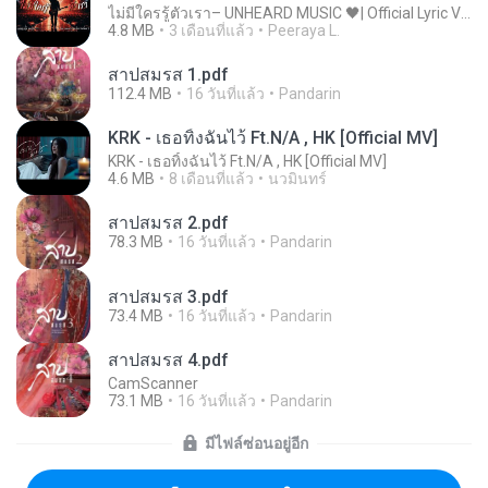
ไม่มีใครรู้ตัวเรา– UNHEARD MUSIC 🖤| Official Lyric Video | เพลงสู้ชีวิต
4.8 MB
3 เดือนที่แล้ว
Peeraya L.
สาปสมรส 1.pdf
112.4 MB
16 วันที่แล้ว
Pandarin
KRK - เธอทิ้งฉันไว้ Ft.N/A , HK [Official MV]
KRK - เธอทิ้งฉันไว้ Ft.N/A , HK [Official MV]
4.6 MB
8 เดือนที่แล้ว
นวมินทร์
สาปสมรส 2.pdf
78.3 MB
16 วันที่แล้ว
Pandarin
สาปสมรส 3.pdf
73.4 MB
16 วันที่แล้ว
Pandarin
สาปสมรส 4.pdf
CamScanner
73.1 MB
16 วันที่แล้ว
Pandarin
มีไฟล์ซ่อนอยู่อีก