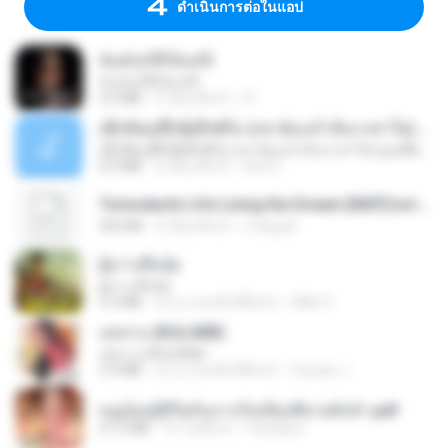
ดำเนินการต่อในแอป
ฉันมันก็ดีได้แค่นี้
ฉันมันก็ดีได้แค่นี้
4.2 MB
9 เดือนที่แล้ว
D
ເຊົາຮ້ອງເຖົ້າຊິເອົາທໍ່ໃດ (เซาฮ้องเถ้าสิเอาเท่าใด) ບຸນເກີດ ຫນູຫ່ວງ ft. ໂສພາ ຈຸນທະລາ
ເຊົາຮ້ອງເຖົ້າຊິເອົາທໍ່ໃດ (เซาฮ้องเถ้าสิเอาเท่าใด) ບຸນເກີດ ຫນູຫ່ວງ ft. ໂສພາ ຈຸນທະລາ
6.0 MB
2 เดือนที่แล้ว
But G.
Tomodachi Life Living the Dream [NSP].torrent
252 KB
2 เดือนที่แล้ว
margob
ผู้บ่าวเสื้อปุ๋ย
ผู้บ่าวเสื้อปุ๋ย
5.2 MB
ประมาณหนึ่งปีที่แล้ว
Mith 9.
กุหลาบ (KULARB)
กุหลาบ (KULARB)
5.9 MB
ประมาณหนึ่งปีที่แล้ว
Suwan J.
หนูน้อยสู้ชีวิตกับภารกิจเลี้ยงพี่ชายทั้งห้า.pdf
27.2 MB
16 วันที่แล้ว
Pandarin