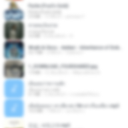
Pyrite (Fool's Gold)
Pyrite (Fool's Gold)
3.4 MB
12 ปีที่แล้ว
princess Y.
สายลมเจ็บปวด
สายลมเจ็บปวด
4.0 MB
8 เดือนที่แล้ว
D
Wrath & Glory - Aeldari - Inheritance of Embers.pdf
53.7 MB
2 ปีที่แล้ว
federico f
1_DOWNLOAD_FOURSHARED.jpg
1.9 MB
12 เดือนที่แล้ว
Wtlprodthree A.
เอิ้นเธอว่าความฮัก
เอิ้นเธอว่าความฮัก
4.1 MB
2 เดือนที่แล้ว
ถามพ่อ&#39;พ ม.
เมียน้อยเหงา พาเสียวค่ะ18+เล่าเรื่องเสียว.mp3
14.2 MB
7 ปีที่แล้ว
อมรพันธ์ จ.
진성 - 보릿고개.mp3