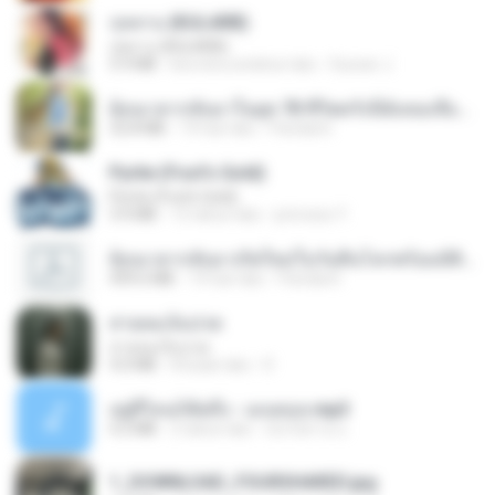
กุหลาบ (KULARB)
กุหลาบ (KULARB)
5.9 MB
kira-kira setahun lalu
Suwan J.
ย้อนเวลากลับมาในยุค 70 ชีวิตครั้งนี้ฉันขอเลือกเอง จบ.pdf
32.8 MB
19 hari lalu
Pandarin
Pyrite (Fool's Gold)
Pyrite (Fool's Gold)
3.4 MB
12 tahun lalu
princess Y.
ย้อนเวลากลับมาเกิดใหม่ในวันสิ้นโลกพร้อมมิติส่วนตัว 1-443 [จบ] - 揍趴长颈鹿.pdf
499.6 MB
19 hari lalu
Pandarin
สายลมเจ็บปวด
สายลมเจ็บปวด
4.0 MB
8 bulan lalu
D
อยู่ที่ไหนก็คิดถึง - เมนทอล.mp3
4.2 MB
2 tahun lalu
มันไม้สาย ม.
1_DOWNLOAD_FOURSHARED.jpg