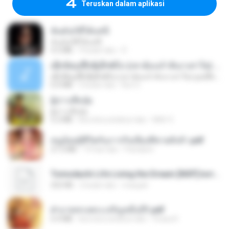
Teruskan dalam aplikasi
ฉันมันก็ดีได้แค่นี้
ฉันมันก็ดีได้แค่นี้
4.2 MB
9 bulan lalu
D
ເຊົາຮ້ອງເຖົ້າຊິເອົາທໍ່ໃດ (เซาฮ้องเถ้าสิเอาเท่าใด) ບຸນເກີດ ຫນູຫ່ວງ ft. ໂສພາ ຈຸນທະລາ
ເຊົາຮ້ອງເຖົ້າຊິເອົາທໍ່ໃດ (เซาฮ้องเถ้าสิเอาเท่าใด) ບຸນເກີດ ຫນູຫ່ວງ ft. ໂສພາ ຈຸນທະລາ
6.0 MB
2 bulan lalu
But G.
ผู้บ่าวเสื้อปุ๋ย
ผู้บ่าวเสื้อปุ๋ย
5.2 MB
kira-kira setahun lalu
Mith 9.
หนูน้อยสู้ชีวิตกับภารกิจเลี้ยงพี่ชายทั้งห้า.pdf
27.2 MB
19 hari lalu
Pandarin
Tomodachi Life Living the Dream [NSP].torrent
252 KB
2 bulan lalu
margob
ฝ่าบาททรงพระเจริญหมื่นปี1.pdf
6.4 MB
kira-kira setahun lalu
Orasa K.