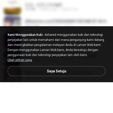
진성 - 보릿고개.mp3
3.4 MB
4 tahun lalu
castor-trot
[Witanime.com] RKNGMNNTSRCMB EP 06 HD.mp4
294.8 MB
11 hari lalu
LOLKI
Kami Menggunakan Kuki.
4shared menggunakan kuki dan teknologi
영탁 - 막걸리 한잔.mp3
penjejakan lain untuk memahami dari mana pengunjung kami datang
3.2 MB
3 tahun lalu
castor-trot
dan meningkatkan pengalaman melayari Anda di Laman Web kami.
Dengan menggunakan Laman Web kami, Anda bersetuju dengan
penggunaan kuki dan teknologi penjejakan lain oleh kami.
[Witanime.com] BSKHKT EP 01 HD.mp4
Ubah pilihan saya
408.9 MB
16 hari lalu
BLITR
Saya Setuju
[Witanime.com] DTRD EP 04 HD.mp4
279.0 MB
12 hari lalu
DRTY
LOVE ATTACK
LOVE ATTACK
7.1 MB
kira-kira setahun lalu
지빈 임.
신유리) 유두자위 A to Z.mp3
256.6 MB
2 tahun lalu
좀비고4인커플 좀.