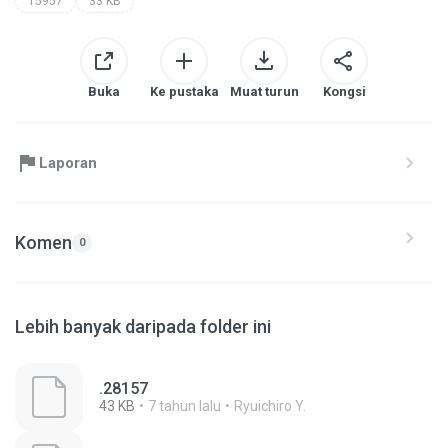
15957
33 KB
Buka
Ke pustaka
Muat turun
Kongsi
Laporan
Komen
0
Lebih banyak daripada folder ini
.28157
43 KB
7 tahun lalu
Ryuichiro Y.