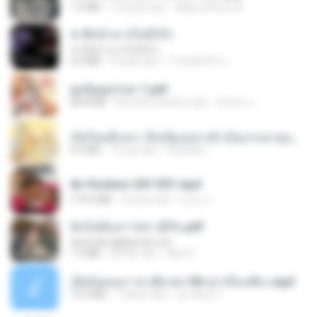
1.9 MB
12 bulan lalu
Wtlprodthree A.
ชาติหน้าอาจไม่มีจริง
ชาติหน้าอาจไม่มีจริง
4.4 MB
9 bulan lalu
ไวลุ้น&#39; อ.
ฮูหยิuสุดป่วuฯ 1.pdf
68.8 MB
kira-kira setahun lalu
ณิชพน แ.
เกิดใหม่อีกครา อี๋เหนียงอย่างข้าเป็นภรรยาขุนนาง 1_ST.pdf
4.9 MB
19 hari lalu
Pandarin
Air Hostess S01 E01.mp4
174.4 MB
3 bulan lalu
민호 이.
ฉันไม่ต้องการพร สุจิรัน.pdf
tanmobza@gmail.com
1.4 MB
28 hari lalu
Mob K.
เมียน้อยเหงา พาเสียวค่ะ18+เล่าเรื่องเสียว.mp3
14.2 MB
7 tahun lalu
อมรพันธ์ จ.