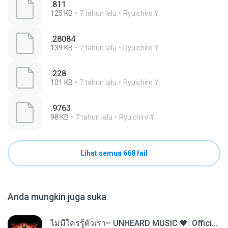
.811
125 KB
7 tahun lalu
Ryuichiro Y.
.28084
139 KB
7 tahun lalu
Ryuichiro Y.
.228
101 KB
7 tahun lalu
Ryuichiro Y.
.9763
98 KB
7 tahun lalu
Ryuichiro Y.
Lihat semua 668 fail
Anda mungkin juga suka
ไม่มีใครรู้ตัวเรา– UNHEARD MUSIC 🖤| Official Lyric Video | เพลงสู้ชีวิต