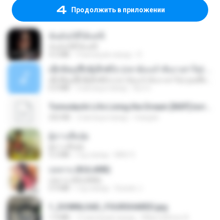
Продолжить в приложении
ฉันมันก็ดีได้แค่นี้
ฉันมันก็ดีได้แค่นี้
4.2 MB
9 месяцев назад
D
ເຊົາຮ້ອງເຖົ້າຊິເອົາທໍ່ໃດ (เซาฮ้องเถ้าสิเอาเท่าใด) ບຸນເກີດ ຫນູຫ່ວງ ft. ໂສພາ ຈຸນທະລາ
ເຊົາຮ້ອງເຖົ້າຊິເອົາທໍ່ໃດ (เซาฮ้องเถ้าสิเอาเท่าใด) ບຸນເກີດ ຫນູຫ່ວງ ft. ໂສພາ ຈຸນທະລາ
6.0 MB
2 месяца назад
But G.
Tomodachi Life Living the Dream [NSP].torrent
252 KB
2 месяца назад
margob
ผู้บ่าวเสื้อปุ๋ย
ผู้บ่าวเสื้อปุ๋ย
5.2 MB
год назад
Mith 9.
กุหลาบ (KULARB)
กุหลาบ (KULARB)
5.9 MB
год назад
Suwan J.
1_DOWNLOAD_FOURSHARED.jpg
1.9 MB
12 месяцев назад
Wtlprodthree A.