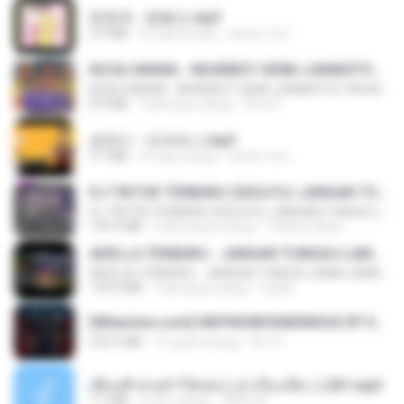
문희옥 - 평행선.mp3
2.9 MB
4 года назад
castor-trot
KICAU MANIA - NDARBOY GENK x BANDITOZ YAOW 86 (OFFICIAL LYRIC VIDEO) GAS POL NDANGAK
KICAU MANIA - NDARBOY GENK x BANDITOZ YAOW 86 (OFFICIAL LYRIC VIDEO) GAS POL NDANGAK
8.9 MB
3 месяца назад
Rina P.
금잔디 - 오라버니.mp3
3.1 MB
4 года назад
castor-trot
DJ TIKTOK TERBARU 2025🎵DJ JANGAN TUNGGU LAMA LAMA NANTI LAMA LAMA 🎵DJ SEDIA AKU SEBELUM HUJAN
DJ TIKTOK TERBARU 2025🎵DJ JANGAN TUNGGU LAMA LAMA NANTI LAMA LAMA 🎵DJ SEDIA AKU SEBELUM HUJAN
199.4 MB
6 месяцев назад
Yahya Lahiya
ADELLA TERBARU - JANGAN TUNGGU LAMA LAMA - GELAS RETAK - OM ADELLA FULL ALBUM TERBARU 2026
ADELLA TERBARU - JANGAN TUNGGU LAMA LAMA - GELAS RETAK - OM ADELLA FULL ALBUM TERBARU 2026
133.0 MB
4 месяца назад
Cuplis
[Witanime.com] HMYNGWHSNIDMS2S EP 04 HD.mp4
235.5 MB
15 дней назад
KILJY
เพื่อนพี่ ช่วยทำให้เสด ( เล่าเรื่องเสียว ) 201.mp3
7.1 MB
6 лет назад
TNP2 M.