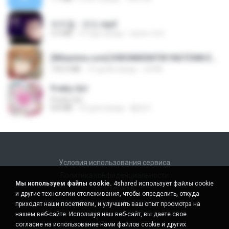
박우철 - 연모.mp3
3.5 MB
4 года назад
castor-trot
[Witanime.com] KWONMSNITIK1NGTDNN EP 04 HD.mp4
192.0 MB
15 дней назад
JUVIA
Pretty Girl
Pretty Girl
8.8 MB
23 дня назад
황영지
Условия использования сервиса
Политика конфиденциальности
Мы используем файлы cookie.
4shared использует файлы cookie
Поддержка
и другие технологии отслеживания, чтобы определить, откуда
Не продавать мои персональные данные
приходят наши посетители, и улучшить ваш опыт просмотра на
Не передавать мои персональные данные
нашем веб-сайте. Используя наш веб-сайт, вы даете свое
согласие на использование нами файлов cookie и других