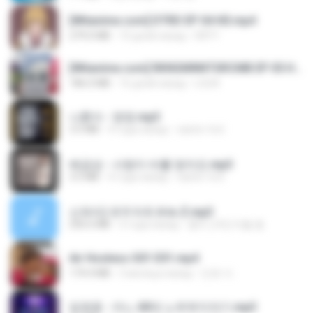
[Witanime.com] DTRD EP 04 HD.mp4
279.0 MB
10 дней назад
DRTY
[Witanime.com] RKNGMNNTSRCMB EP 05 HD.mp4
186.0 MB
16 дней назад
LOLKI
나훈아 - 영영.mp3
3.5 MB
4 года назад
castor-trot
배금성 - 사랑이 비를 맞아요.mp3
3.5 MB
4 года назад
castor-trot
신유리) 유두자위 A to Z.mp3
256.6 MB
2 года назад
좀비고4인커플 좀.
Air Hostess S01 E01.mp4
174.4 MB
3 месяца назад
민호 이.
임영웅 - 어느 60대 노부부이야기.mp3