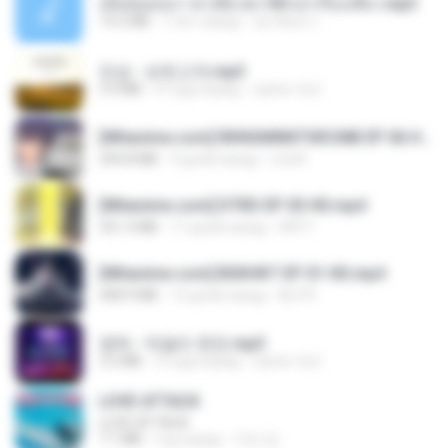
เมียน้อยเหงา พาเสียวค่ะ18+เล่าเรื่องเสียว.mp3
14.2 MB
7 лет назад
อมรพันธ์ จ.
진성 - 보릿고개.mp3
3.4 MB
4 года назад
castor-trot
[Witanime.com] RKNGMNNTSRCMB EP 06 HD.mp4
294.8 MB
9 дней назад
LOLKI
[Witanime.com] DTRD EP 03 HD.mp4
321.3 MB
17 дней назад
DRTY
[Witanime.com] BSKHKT EP 01 HD.mp4
408.9 MB
14 дней назад
BLITR
영탁 - 막걸리 한잔.mp3
3.2 MB
3 года назад
castor-trot
LOVE ATTACK
LOVE ATTACK
7.1 MB
год назад
지빈 임.