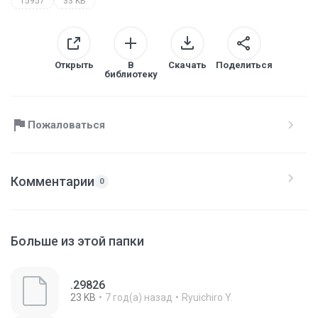
15957
33 KB
Открыть
В
Скачать
Поделиться
библиотеку
Пожаловаться
Комментарии
0
Больше из этой папки
.29826
23 KB
7 год(а) назад
Ryuichiro Y.