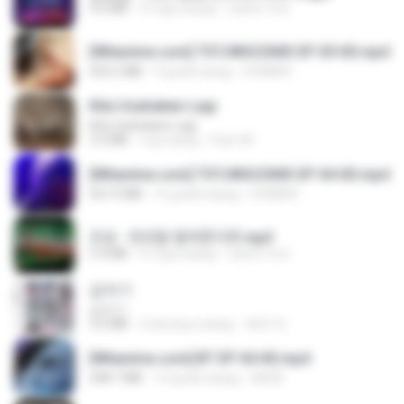
4.6 MB
4 года назад
castor-trot
[Witanime.com] TSTJWGCDMS EP 05 HD.mp4
423.2 MB
9 дней назад
DOMISR
Kita Usahakan Lagi
Kita Usahakan Lagi
3.3 MB
год назад
Fazri M.
[Witanime.com] TSTJWGCDMS EP 04 HD.mp4
567.0 MB
16 дней назад
DOMISR
진성 - 천년을 빌려준다면.mp3
3.4 MB
4 года назад
castor-trot
갑자기
갑자기
3.0 MB
2 месяца назад
복희 박.
[Witanime.com] BT EP 04 HD.mp4
248.7 MB
14 дней назад
BAXK