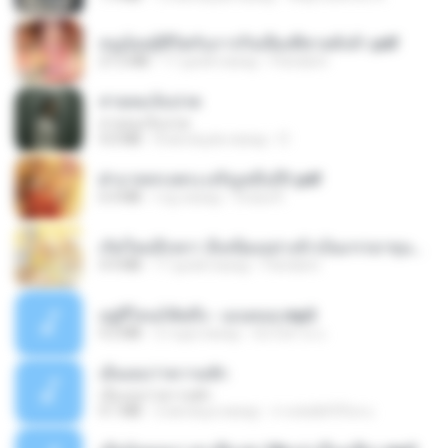
หนูน้อยสู้ชีวิตกับภารกิจเลี้ยงพี่ชายทั้งห้า.pdf
27.2 MB
17 дней назад
Pandarin
สายลมเจ็บปวด
สายลมเจ็บปวด
4.0 MB
8 месяцев назад
D
ฝ่าบาททรงพระเจริญหมื่นปี1.pdf
6.4 MB
год назад
Orasa K.
เกิดใหม่อีกครา อี๋เหนียงอย่างข้าเป็นภรรยาขุนนาง 1_ST.pdf
4.9 MB
17 дней назад
Pandarin
อยู่ที่ไหนก็คิดถึง - เมนทอล.mp3
4.2 MB
2 года назад
มันไม้สาย ม.
เอิ้นเธอว่าความฮัก
เอิ้นเธอว่าความฮัก
4.1 MB
2 месяца назад
ถามพ่อ&#39;พ ม.