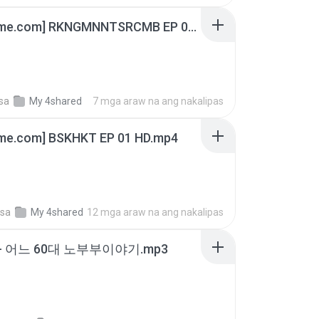
[Witanime.com] RKNGMNNTSRCMB EP 06 HD.mp4
sa
My 4shared
7 mga araw na ang nakalipas
ime.com] BSKHKT EP 01 HD.mp4
sa
My 4shared
12 mga araw na ang nakalipas
- 어느 60대 노부부이야기.mp3