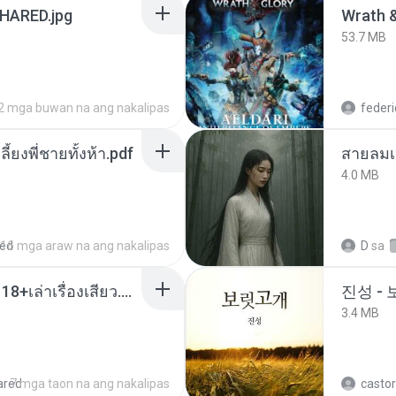
ARED.jpg
53.7 MB
2 mga buwan na ang nakalipas
federi
ลี้ยงพี่ชายทั้งห้า.pdf
สายลมเ
4.0 MB
red
16 mga araw na ang nakalipas
D
sa
เมียน้อยเหงา พาเสียวค่ะ18+เล่าเรื่องเสียว.mp3
진성 -
3.4 MB
ared
7 mga taon na ang nakalipas
castor