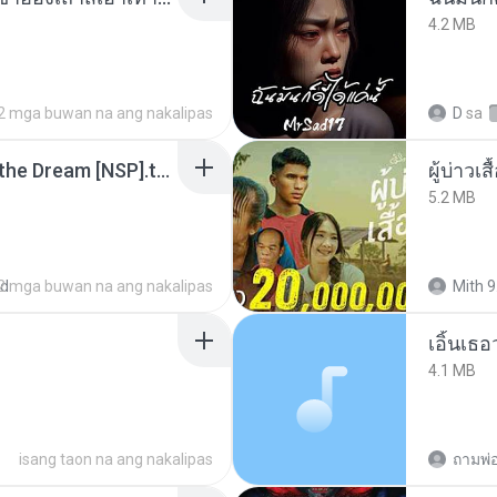
4.2 MB
2 mga buwan na ang nakalipas
D
sa
Tomodachi Life Living the Dream [NSP].torrent
ผู้บ่าวเสื
5.2 MB
ed
2 mga buwan na ang nakalipas
Mith 9
เอิ้นเธ
4.1 MB
isang taon na ang nakalipas
ถามพ่