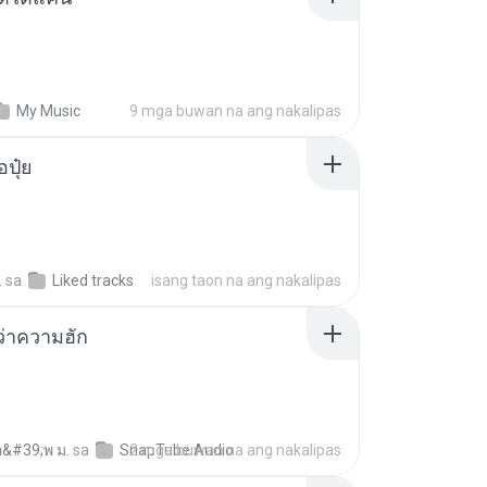
My Music
9 mga buwan na ang nakalipas
้อปุ๋ย
.
sa
Liked tracks
isang taon na ang nakalipas
อว่าความฮัก
อ&#39;พ ม.
sa
SnapTube Audio
2 mga buwan na ang nakalipas