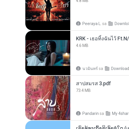
4.8 MB
Peeraya L.
sa
Downlo
KRK - เธอทิ้งฉันไว้ Ft.N
4.6 MB
นวมินทร์
sa
Downloa
สาปสมรส 3.pdf
73.4 MB
Pandarin
sa
My 4sha