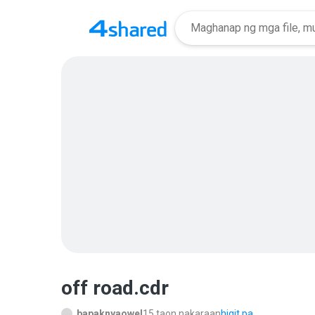
off road.cdr
bapaknyaowel
15 taon nakaraan
higit pa...