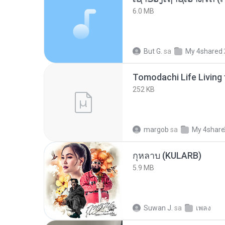
6.0 MB
But G.
sa
My 4shared
252 KB
margob
sa
My 4shar
กุหลาบ (KULARB)
5.9 MB
Suwan J.
sa
เพลง