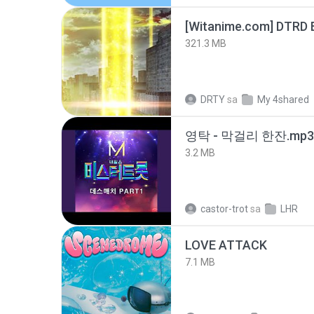
[Witanime.com] DTRD 
321.3 MB
DRTY
sa
My 4shared
영탁 - 막걸리 한잔.mp3
3.2 MB
castor-trot
sa
LHR
LOVE ATTACK
7.1 MB