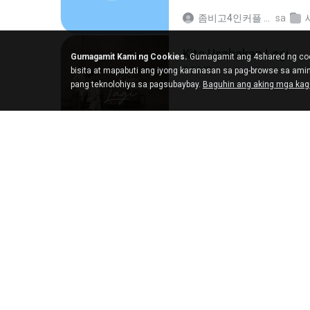
좀비고4인커플 좀.
sa
Kita Usahakan Lagi
Gumagamit Kami ng Cookies.
Gumagamit ang 4shared ng coo
3.3 MB
bisita at mapabuti ang iyong karanasan sa pag-browse sa am
pang teknolohiya sa pagsubaybay.
Baguhin ang aking mga ka
Fazri M.
sa
My 4share
423.2 MB
DOMISR
sa
My 4shar
갑자기
3.0 MB