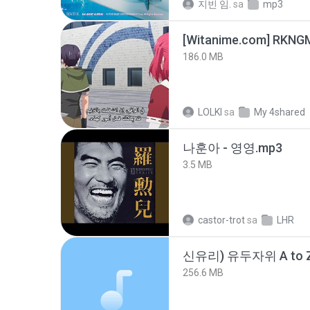
지빈 임.
sa
mp3
186.0 MB
LOLKI
sa
My 4shared
나훈아 - 영영.mp3
3.5 MB
castor-trot
sa
LHR
신유리) 유두자위 A to Z
256.6 MB