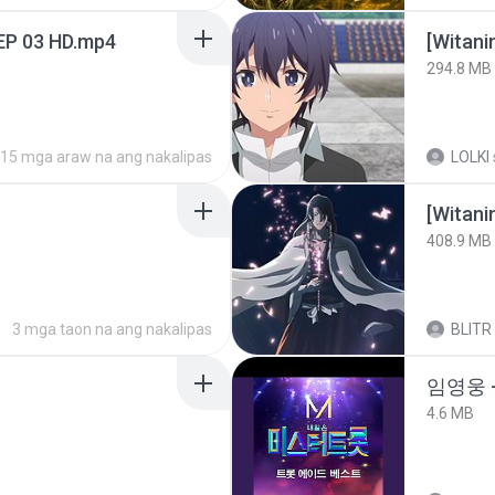
EP 03 HD.mp4
294.8 MB
15 mga araw na ang nakalipas
LOLKI
[Witan
408.9 MB
3 mga taon na ang nakalipas
BLITR
임영웅 
4.6 MB