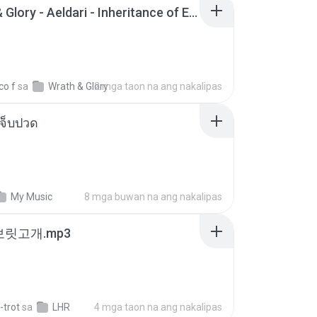
Wrath & Glory - Aeldari - Inheritance of Embers.pdf
co f
sa
Wrath & Glory
2 mga taon na ang nakalipas
จ็บปวด
My Music
8 mga buwan na ang nakalipas
 보릿고개.mp3
-trot
sa
LHR
4 mga taon na ang nakalipas