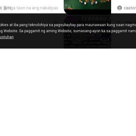
새 폴더
2 mga taon na ang nakalipas
castor
kies at iba pang teknolohiya sa pagsubaybay para maunawaan kung saan nag
199.4 MB
ing Website. Sa paggamit ng aming Website, sumasang-ayon ka sa paggamit nami
gustuhan
d
isang taon na ang nakalipas
Yahya
[Witanime.com] TSTJWGCDMS EP 05 HD.mp4
Air Hos
174.4 MB
ed
7 mga araw na ang nakalipas
민호 이
567.0 MB