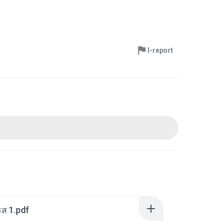
I-report
ส 1.pdf