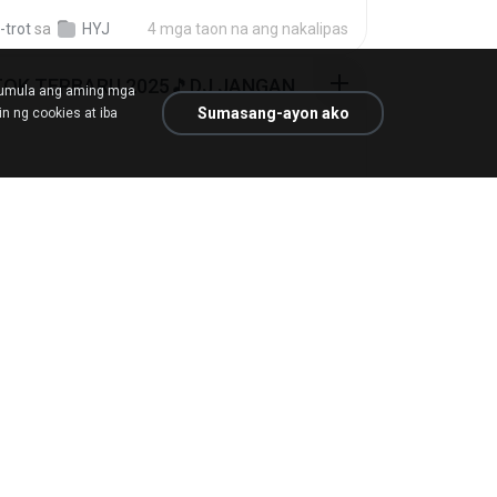
-trot
sa
HYJ
4 mga taon na ang nakalipas
DJ TIKTOK TERBARU 2025🎵DJ JANGAN TUNGGU LAMA LAMA NANTI LAMA LAMA 🎵DJ SEDIA AKU SEBELUM HUJAN
mumula ang aming mga
Sumasang-ayon ako
n ng cookies at iba
 Lahiya
sa
Downloads
6 mga buwan na ang nakalipas
tess S01 E01.mp4
.
sa
My 4shared
3 mga buwan na ang nakalipas
[Witanime.com] TSTJWGCDMS EP 04 HD.mp4