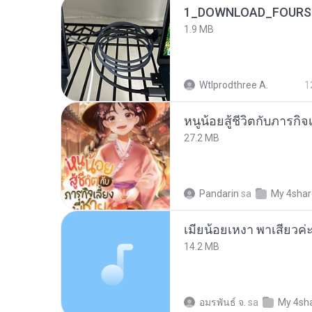
1_DOWNLOAD_FOURSH
1.9 MB
Wtlprodthree A.
1
หนูน้อยสู้ชีวิตกับภารกิจเ
27.2 MB
Pandarin
sa
My 4sha
14.2 MB
อมรพันธ์ จ.
sa
My 4sh