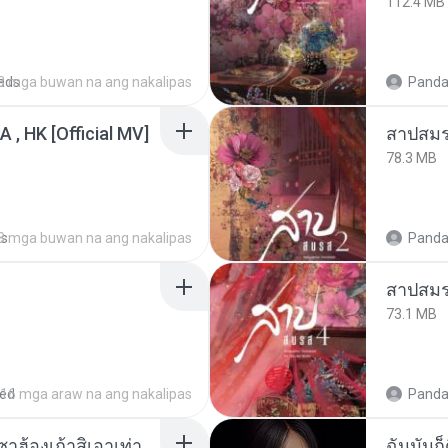
112.4 MB
ads
3 mga buwan na ang nakalipas
Panda
/A , HK [Official MV]
สาปสมร
78.3 MB
ds
8 mga buwan na ang nakalipas
Panda
สาปสมร
73.1 MB
red
16 mga araw na ang nakalipas
Panda
ເຊົາຮ້ອງເຖົ້າຊິເອົາທໍ່ໃດ (เซาฮ้องเถ้าสิเอาเท่าใด) ບຸນເກີດ ຫນູຫ່ວງ ft. ໂສພາ ຈຸນທະລາ
ฉันมันก็ด