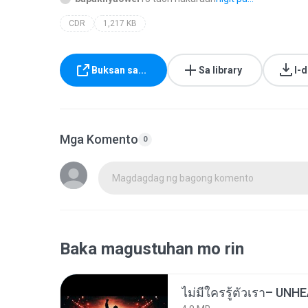
CDR
1,217 KB
Buksan sa...
Sa library
I-
Mga Komento
0
Magdagdag ng bagong komento
Baka magustuhan mo rin