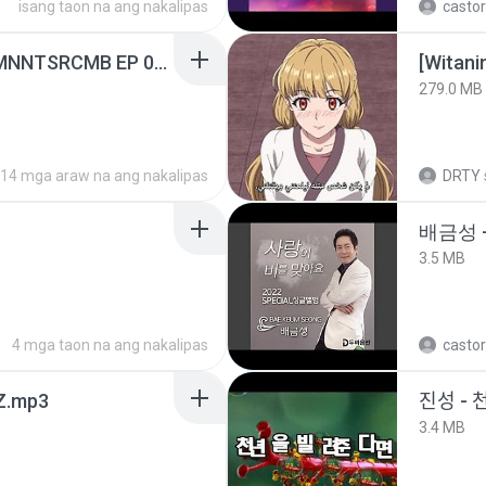
isang taon na ang nakalipas
castor
[Witanime.com] RKNGMNNTSRCMB EP 05 HD.mp4
[Witan
279.0 MB
14 mga araw na ang nakalipas
DRTY
배금성 
3.5 MB
4 mga taon na ang nakalipas
castor
.mp3
진성 - 
3.4 MB