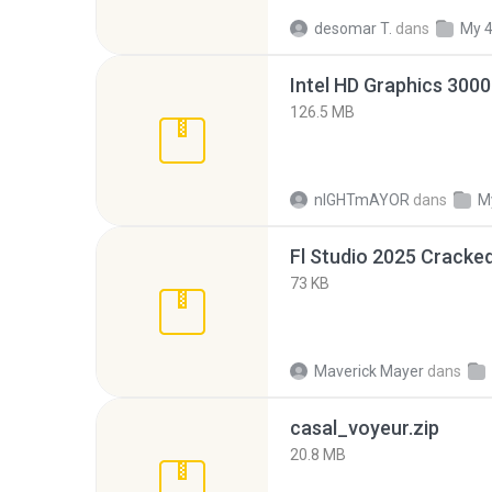
desomar T.
dans
My 
126.5 MB
nIGHTmAYOR
dans
M
Fl Studio 2025 Cracked
73 KB
Maverick Mayer
dans
casal_voyeur.zip
20.8 MB