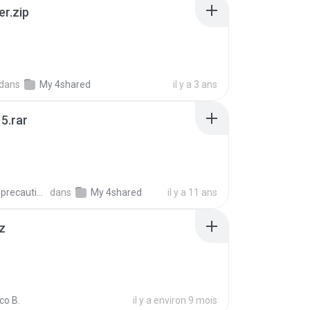
er.zip
dans
My 4shared
il y a 3 ans
5.rar
extra_precautions
dans
My 4shared
il y a 11 ans
z
co B.
il y a environ 9 mois