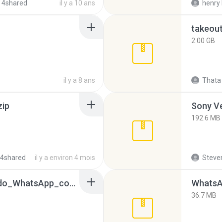
 4shared
il y a 10 ans
henry 
takeou
2.00 GB
il y a 8 ans
Thata 
zip
192.6 MB
 4shared
il y a environ 4 mois
Steven
65536533_Conversa_do_WhatsApp_com_Meu_Esposo.zip
WhatsA
36.7 MB