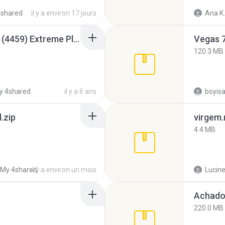
4shared
il y a environ 17 jours
Ana K.
Intel HD Graphics 3000 (4459) Extreme Plus 2.0.zip
Vegas 7
120.3 MB
y 4shared
il y a 6 ans
.zip
virgem.
4.4 MB
My 4shared
il y a environ un mois
Lucine
Achados
220.0 MB