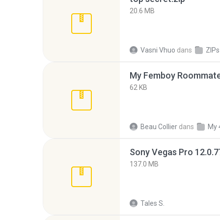
20.6 MB
Vasni Vhuo
dans
ZIPs
My Femboy Roommate F
62 KB
Beau Collier
dans
My 
137.0 MB
Tales S.