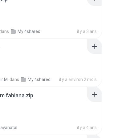
dans
My 4shared
il y a 3 ans
p
ir M.
dans
My 4shared
il y a environ 2 mois
m fabiana.zip
ravanatal
il y a 4 ans