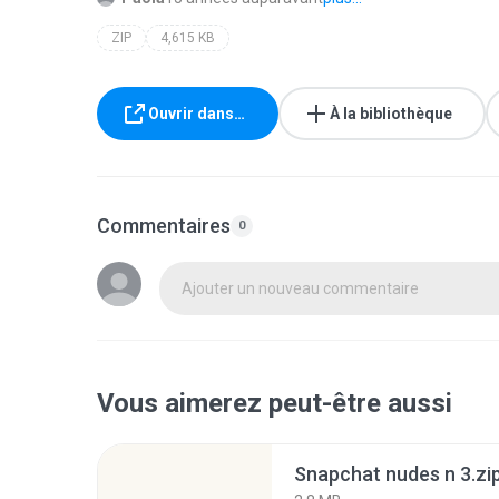
ZIP
4,615 KB
Ouvrir dans…
À la bibliothèque
Commentaires
0
Ajouter un nouveau commentaire
Vous aimerez peut-être aussi
Snapchat nudes n 3.zi