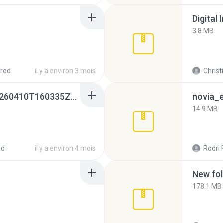
Digital 
3.8 MB
red
il y a environ 3 mois
Christ
whatsapp backups -20260410T160335Z-3-001.zip
novia_e
14.9 MB
ed
il y a environ 4 mois
Rodri 
New fol
178.1 MB