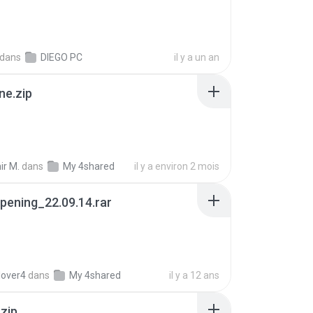
dans
DIEGO PC
il y a un an
ne.zip
ir M.
dans
My 4shared
il y a environ 2 mois
pening_22.09.14.rar
lover4
dans
My 4shared
il y a 12 ans
.zip