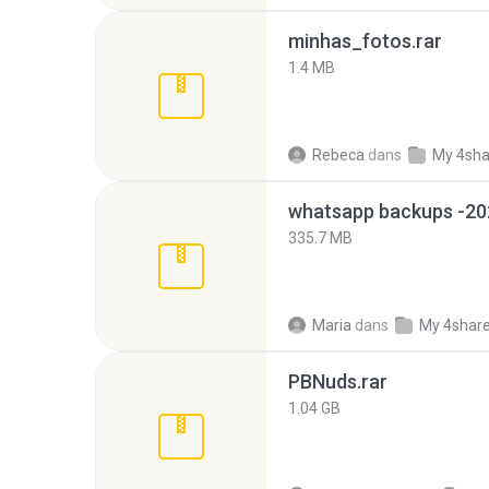
minhas_fotos.rar
1.4 MB
Rebeca
dans
My 4sha
335.7 MB
Maria
dans
My 4shar
PBNuds.rar
1.04 GB