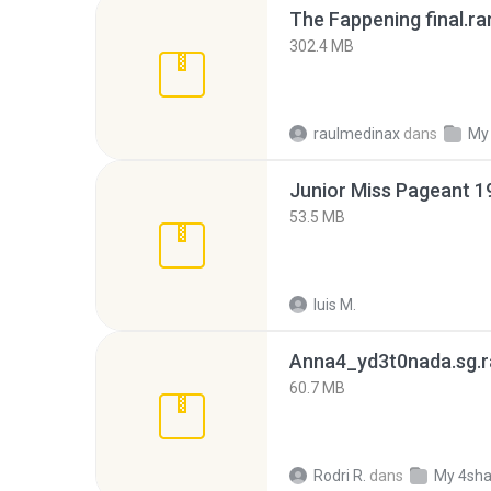
The Fappening final.ra
302.4 MB
raulmedinax
dans
My
53.5 MB
luis M.
Anna4_yd3t0nada.sg.r
60.7 MB
Rodri R.
dans
My 4sha