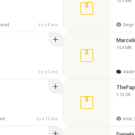
70.5 MB
hared
il y a 8 ans
Diego
Marceli
14.4 MB
il y a 3 ans
vladim
TheFap
1.16 GB
red
il y a 15 ans
erick_
Daniela