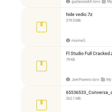
gustavocs64
dans
My
hide vedio.7z
379.3 MB
munna E.
Fl Studio Full Cracked.
79 KB
Joel Powers
dans
My
262.1 MB