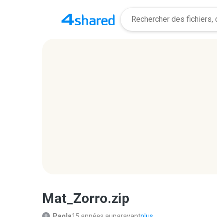
Mat_Zorro.zip
Paola
15 années auparavant
plus...