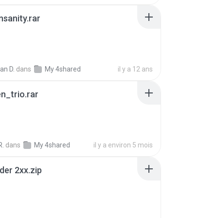
Insanity.rar
ian D.
dans
My 4shared
il y a 12 ans
n_trio.rar
R.
dans
My 4shared
il y a environ 5 mois
der 2xx.zip