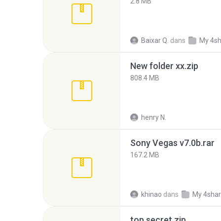
2.8 MB
Baixar Q.
dans
My 4s
New folder xx.zip
808.4 MB
henry N.
Sony Vegas v7.0b.rar
167.2 MB
khinao
dans
My 4sha
top secret.zip