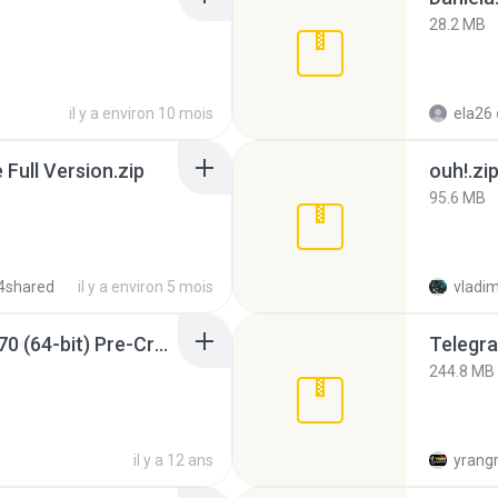
28.2 MB
il y a environ 10 mois
ela26
ull Version.zip
ouh!.zi
95.6 MB
4shared
il y a environ 5 mois
vladim
Sony Vegas Pro 12.0.770 (64-bit) Pre-Cracked.zip
Telegra
244.8 MB
il y a 12 ans
yrang