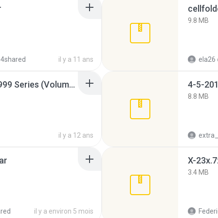
r
cellfold
9.8 MB
 4shared
il y a 11 ans
ela26
Junior Miss Pageant 1999 Series (Volume I Part I NC 6).7z
4-5-201
8.8 MB
il y a 12 ans
ar
X-23x.7
3.4 MB
red
il y a environ 5 mois
Federi