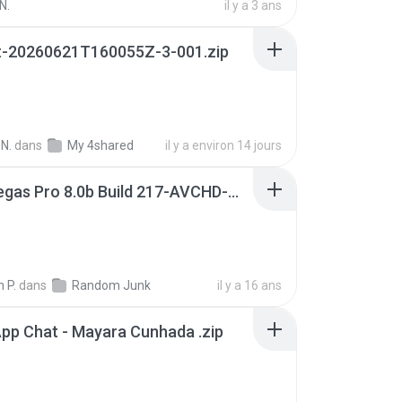
N.
il y a 3 ans
t-20260621T160055Z-3-001.zip
N.
dans
My 4shared
il y a environ 14 jours
Sony Vegas Pro 8.0b Build 217-AVCHD-MPG-AC3 FIXED.7z
 P.
dans
Random Junk
il y a 16 ans
pp Chat - Mayara Cunhada .zip