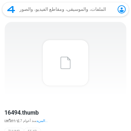
16494.thumb
เทวิกา ป.
المزيد...
7 منذ أعوام