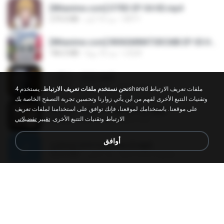
[Witanime.com] DTRD EP 04 HD.mp4
DRTY
منذ 10 أيام
279.0 MB
[Witanime.com] RKNGMNNTSRCMB EP 05 HD.mp4
LOLKI
منذ 16 يومًا
186.0 MB
나훈아 - 영영.mp3
castor-trot
منذ 4 أعوام
3.5 MB
نحن نستخدم ملفات تعريف الارتباط.
يستخدم 4shared ملفات تعريف الارتباط
وتقنيات التتبع الأخرى لفهم من أين يأتي زوارنا وتحسين تجربة التصفح الخاصة بك
على موقعنا. باستخدامك لموقعنا، فإنك توافق على استخدامنا لملفات تعريف
배금성 - 사랑이 비를 맞아요.mp3
الارتباط وتقنيات التتبع الأخرى.
تغيير تفضيلاتي
castor-trot
منذ 4 أعوام
3.5 MB
أوافق
신유리) 유두자위 A to Z.mp3
좀비고4인커플 좀.
منذ عامين
256.6 MB
Air Hostess S01 E01.mp4
민호 이.
منذ 3 أشهر
174.4 MB
임영웅 - 어느 60대 노부부이야기.mp3
castor-trot
منذ 4 أعوام
4.6 MB