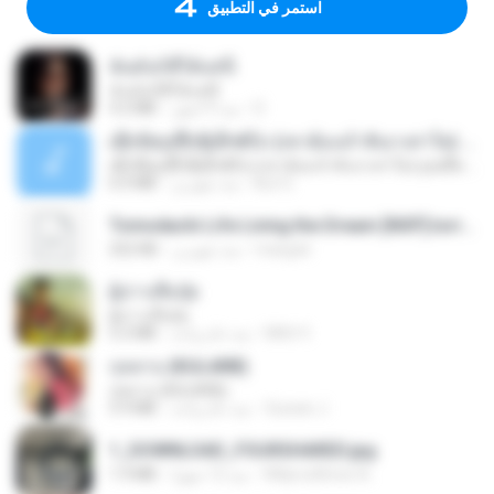
استمر في التطبيق
ฉันมันก็ดีได้แค่นี้
ฉันมันก็ดีได้แค่นี้
D
منذ 9 أشهر
4.2 MB
ເຊົາຮ້ອງເຖົ້າຊິເອົາທໍ່ໃດ (เซาฮ้องเถ้าสิเอาเท่าใด) ບຸນເກີດ ຫນູຫ່ວງ ft. ໂສພາ ຈຸນທະລາ
ເຊົາຮ້ອງເຖົ້າຊິເອົາທໍ່ໃດ (เซาฮ้องเถ้าสิเอาเท่าใด) ບຸນເກີດ ຫນູຫ່ວງ ft. ໂສພາ ຈຸນທະລາ
But G.
منذ شهرين
6.0 MB
Tomodachi Life Living the Dream [NSP].torrent
margob
منذ شهرين
252 KB
ผู้บ่าวเสื้อปุ๋ย
ผู้บ่าวเสื้อปุ๋ย
Mith 9.
منذ عام واحد
5.2 MB
กุหลาบ (KULARB)
กุหลาบ (KULARB)
Suwan J.
منذ عام واحد
5.9 MB
1_DOWNLOAD_FOURSHARED.jpg
Wtlprodthree A.
منذ 12 شهرًا
1.9 MB