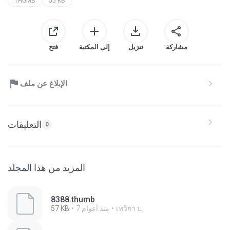
THUMB
55 KB
مشاركة
تنزيل
إلى المكتبة
فتح
الإبلاغ عن ملف
التعليقات
0
المزيد من هذا المجلد
8388.thumb
เทวิกา ป.
7 منذ أعوام
57 KB