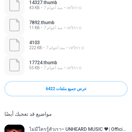
14327.thumb
เทวิกา ป.
7 منذ أعوام
43 KB
7892.thumb
เทวิกา ป.
7 منذ أعوام
11 KB
4103
เทวิกา ป.
7 منذ أعوام
222 KB
17724.thumb
เทวิกา ป.
7 منذ أعوام
55 KB
عرض جميع ملفات 6422
مواضيع قد تعجبك أيضًا
ไม่มีใครรู้ตัวเรา– UNHEARD MUSIC 🖤| Official Lyric Video | เพลงสู้ชีวิต