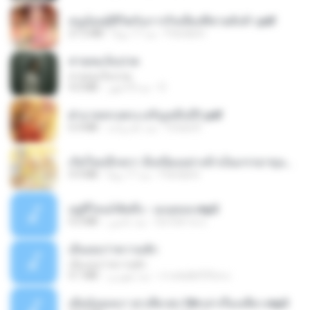
หนูน้อยสู้ชีวิตกับภารกิจเลี้ยงพี่ชายทั้งห้า.pdf
Pandarin
منذ 17 يومًا
27.2 MB
สายลมเจ็บปวด
สายลมเจ็บปวด
D
منذ 8 أشهر
4.0 MB
ฝ่าบาททรงพระเจริญหมื่นปี1.pdf
Orasa K.
منذ عام واحد
6.4 MB
เกิดใหม่อีกครา อี๋เหนียงอย่างข้าเป็นภรรยาขุนนาง 1_ST.pdf
Pandarin
منذ 17 يومًا
4.9 MB
อยู่ที่ไหนก็คิดถึง - เมนทอล.mp3
มันไม้สาย ม.
منذ عامين
4.2 MB
เอิ้นเธอว่าความฮัก
เอิ้นเธอว่าความฮัก
ถามพ่อ&#39;พ ม.
منذ شهرين
4.1 MB
เมียน้อยเหงา พาเสียวค่ะ18+เล่าเรื่องเสียว.mp3