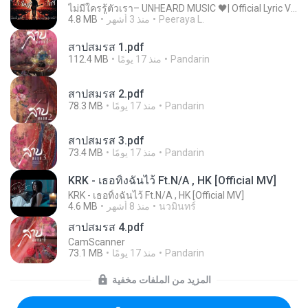
ไม่มีใครรู้ตัวเรา– UNHEARD MUSIC 🖤| Official Lyric Video | เพลงสู้ชีวิต
Peeraya L.
منذ 3 أشهر
4.8 MB
สาปสมรส 1.pdf
Pandarin
منذ 17 يومًا
112.4 MB
สาปสมรส 2.pdf
Pandarin
منذ 17 يومًا
78.3 MB
สาปสมรส 3.pdf
Pandarin
منذ 17 يومًا
73.4 MB
KRK - เธอทิ้งฉันไว้ Ft.N/A , HK [Official MV]
KRK - เธอทิ้งฉันไว้ Ft.N/A , HK [Official MV]
นวมินทร์
منذ 8 أشهر
4.6 MB
สาปสมรส 4.pdf
CamScanner
Pandarin
منذ 17 يومًا
73.1 MB
المزيد من الملفات مخفية