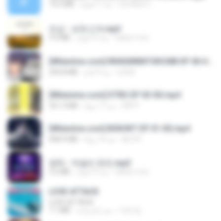
อมรพันธ์ จ.
منذ 7 أعوام
14.2 MB
진성 - 보릿고개.mp3
castor-trot
منذ 4 أعوام
3.4 MB
[Witanime.com] RKNGMNNTSRCMB EP 06 HD.mp4
LOLKI
منذ 9 أيام
294.8 MB
[Witanime.com] DTRD EP 03 HD.mp4
DRTY
منذ 17 يومًا
321.3 MB
[Witanime.com] BSKHKT EP 01 HD.mp4
BLITR
منذ 14 يومًا
408.9 MB
영탁 - 막걸리 한잔.mp3
castor-trot
منذ 3 أعوام
3.2 MB
LOVE ATTACK
LOVE ATTACK
지빈 임.
منذ عام واحد
7.1 MB