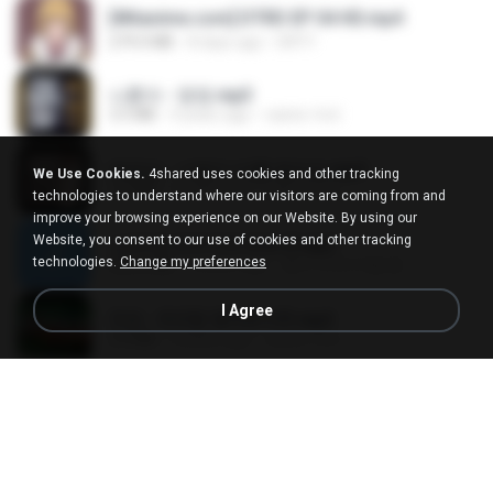
[Witanime.com] DTRD EP 04 HD.mp4
279.0 MB
8 days ago
DRTY
나훈아 - 영영.mp3
3.5 MB
4 years ago
castor-trot
배금성 - 사랑이 비를 맞아요.mp3
We Use Cookies.
4shared uses cookies and other tracking
3.5 MB
4 years ago
castor-trot
technologies to understand where our visitors are coming from and
improve your browsing experience on our Website. By using our
Website, you consent to our use of cookies and other tracking
신유리) 유두자위 A to Z.mp3
technologies.
Change my preferences
256.6 MB
2 years ago
좀비고4인커플 좀.
I Agree
진성 - 천년을 빌려준다면.mp3
3.4 MB
4 years ago
castor-trot
Kita Usahakan Lagi
Kita Usahakan Lagi
3.3 MB
about a year ago
Fazri M.
DJ TIKTOK TERBARU 2025🎵DJ JANGAN TUNGGU LAMA LAMA NANTI LAMA LAMA 🎵DJ SEDIA AKU SEBELUM HUJAN
DJ TIKTOK TERBARU 2025🎵DJ JANGAN TUNGGU LAMA LAMA NANTI LAMA LAMA 🎵DJ SEDIA AKU SEBELUM HUJAN