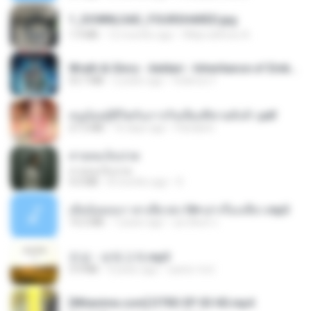
1_DOWNLOAD_FOURSHARED.jpg
1.9 MB
12 months ago
Wtlprodthree A.
Wrath & Glory - Aeldari - Inheritance of Embers.pdf
53.7 MB
2 years ago
federico f
หนูน้อยสู้ชีวิตกับภารกิจเลี้ยงพี่ชายทั้งห้า.pdf
27.2 MB
16 days ago
Pandarin
สายลมเจ็บปวด
สายลมเจ็บปวด
4.0 MB
8 months ago
D
เมียน้อยเหงา พาเสียวค่ะ18+เล่าเรื่องเสียว.mp3
14.2 MB
7 years ago
อมรพันธ์ จ.
진성 - 보릿고개.mp3
3.4 MB
4 years ago
castor-trot
[Witanime.com] DTRD EP 03 HD.mp4