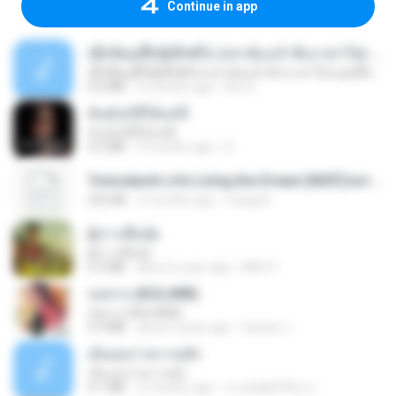
Continue in app
ເຊົາຮ້ອງເຖົ້າຊິເອົາທໍ່ໃດ (เซาฮ้องเถ้าสิเอาเท่าใด) ບຸນເກີດ ຫນູຫ່ວງ ft. ໂສພາ ຈຸນທະລາ
ເຊົາຮ້ອງເຖົ້າຊິເອົາທໍ່ໃດ (เซาฮ้องเถ้าสิเอาเท่าใด) ບຸນເກີດ ຫນູຫ່ວງ ft. ໂສພາ ຈຸນທະລາ
6.0 MB
2 months ago
But G.
ฉันมันก็ดีได้แค่นี้
ฉันมันก็ดีได้แค่นี้
4.2 MB
9 months ago
D
Tomodachi Life Living the Dream [NSP].torrent
252 KB
2 months ago
margob
ผู้บ่าวเสื้อปุ๋ย
ผู้บ่าวเสื้อปุ๋ย
5.2 MB
about a year ago
Mith 9.
กุหลาบ (KULARB)
กุหลาบ (KULARB)
5.9 MB
about a year ago
Suwan J.
เอิ้นเธอว่าความฮัก
เอิ้นเธอว่าความฮัก
4.1 MB
2 months ago
ถามพ่อ&#39;พ ม.