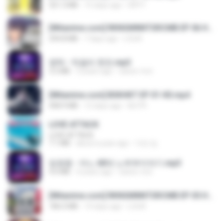
321.3 MB
15 days ago
DRTY
[Witanime.com] RKNGMNNTSRCMB EP 06 HD.mp4
294.8 MB
7 days ago
LOLKI
영탁 - 막걸리 한잔.mp3
3.2 MB
3 years ago
castor-trot
[Witanime.com] BSKHKT EP 01 HD.mp4
408.9 MB
12 days ago
BLITR
LOVE ATTACK
LOVE ATTACK
7.1 MB
about a year ago
지빈 임.
임영웅 - 어느 60대 노부부이야기.mp3
4.6 MB
4 years ago
castor-trot
[Witanime.com] RKNGMNNTSRCMB EP 05 HD.mp4
186.0 MB
14 days ago
LOLKI