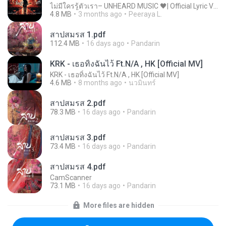
ไม่มีใครรู้ตัวเรา– UNHEARD MUSIC 🖤| Official Lyric Video | เพลงสู้ชีวิต
4.8 MB
3 months ago
Peeraya L.
สาปสมรส 1.pdf
112.4 MB
16 days ago
Pandarin
KRK - เธอทิ้งฉันไว้ Ft.N/A , HK [Official MV]
KRK - เธอทิ้งฉันไว้ Ft.N/A , HK [Official MV]
4.6 MB
8 months ago
นวมินทร์
สาปสมรส 2.pdf
78.3 MB
16 days ago
Pandarin
สาปสมรส 3.pdf
73.4 MB
16 days ago
Pandarin
สาปสมรส 4.pdf
CamScanner
73.1 MB
16 days ago
Pandarin
More files are hidden