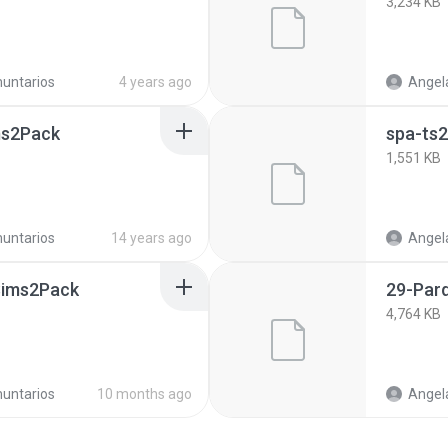
3,234 KB
untarios
4 years ago
Angela
ms2Pack
spa-ts
1,551 KB
untarios
14 years ago
Angela
.Sims2Pack
29-Par
4,764 KB
untarios
10 months ago
Angela