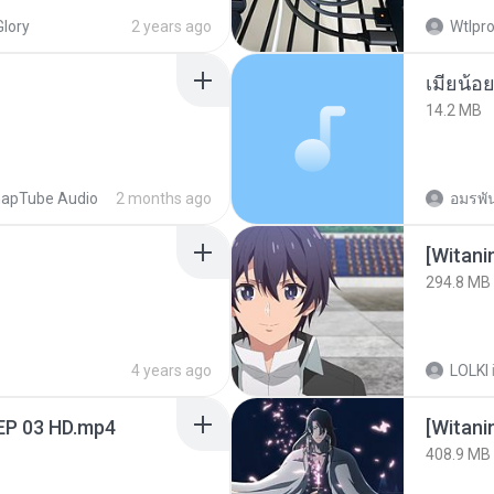
Glory
2 years ago
Wtlpro
14.2 MB
apTube Audio
2 months ago
อมรพัน
294.8 MB
4 years ago
LOLKI
EP 03 HD.mp4
[Witan
408.9 MB