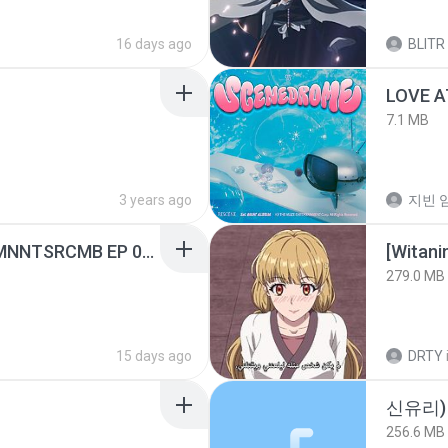
16 days ago
BLITR
LOVE 
7.1 MB
3 years ago
지빈 임
[Witanime.com] RKNGMNNTSRCMB EP 05 HD.mp4
[Witan
279.0 MB
15 days ago
DRTY
신유리) 
256.6 MB