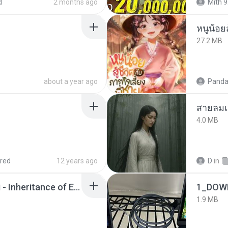
d
2 months ago
Mith 9
หนูน้อยส
27.2 MB
about a year ago
Panda
สายลมเ
4.0 MB
red
12 years ago
D
in
Wrath & Glory - Aeldari - Inheritance of Embers.pdf
1_DOW
1.9 MB