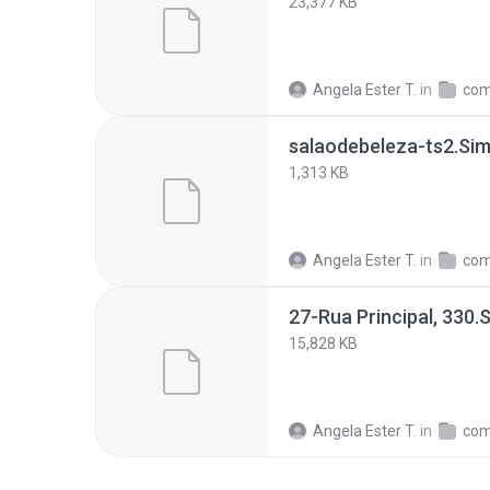
23,377 KB
Angela Ester T.
in
com
salaodebeleza-ts2.Si
1,313 KB
Angela Ester T.
in
com
27-Rua Principal, 330
15,828 KB
Angela Ester T.
in
com