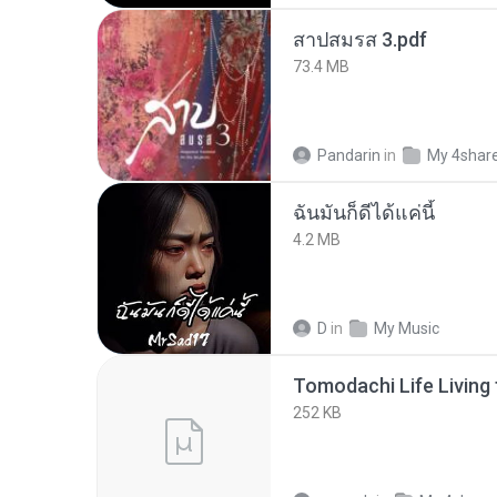
สาปสมรส 3.pdf
73.4 MB
Pandarin
in
My 4shar
ฉันมันก็ดีได้แค่นี้
4.2 MB
D
in
My Music
252 KB