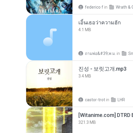
federico f
in
Wrath & 
เอิ้นเธอว่าความฮัก
4.1 MB
ถามพ่อ&#39;พ ม.
in
Sn
진성 - 보릿고개.mp3
3.4 MB
castor-trot
in
LHR
[Witanime.com] DTRD 
321.3 MB