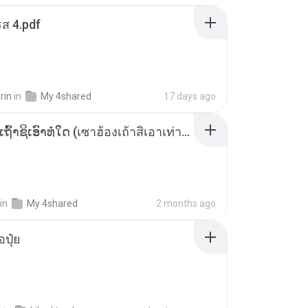
ส 4.pdf
rin
in
My 4shared
17 days ago
ເຊົາຮ້ອງເຖົ້າຊິເອົາທໍ່ໃດ (เซาฮ้องเถ้าสิเอาเท่าใด) ບຸນເກີດ ຫນູຫ່ວງ ft. ໂສພາ ຈຸນທະລາ
in
My 4shared
2 months ago
้อปุ๋ย