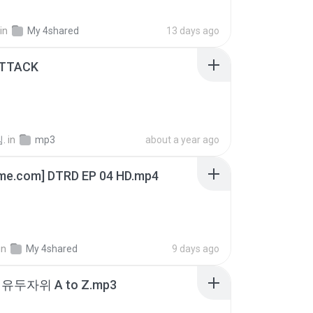
in
My 4shared
13 days ago
ATTACK
.
in
mp3
about a year ago
ime.com] DTRD EP 04 HD.mp4
in
My 4shared
9 days ago
유두자위 A to Z.mp3