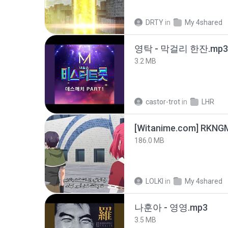
DRTY
in
My 4shared
영탁 - 막걸리 한잔.mp3
3.2 MB
castor-trot
in
LHR
186.0 MB
LOLKI
in
My 4shared
나훈아 - 영영.mp3
3.5 MB