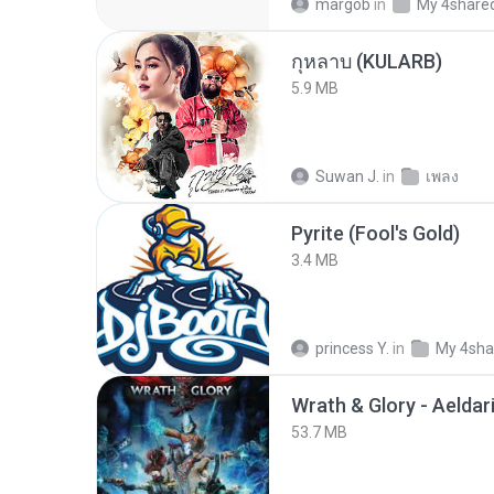
margob
in
My 4share
กุหลาบ (KULARB)
5.9 MB
Suwan J.
in
เพลง
Pyrite (Fool's Gold)
3.4 MB
princess Y.
in
My 4sha
53.7 MB