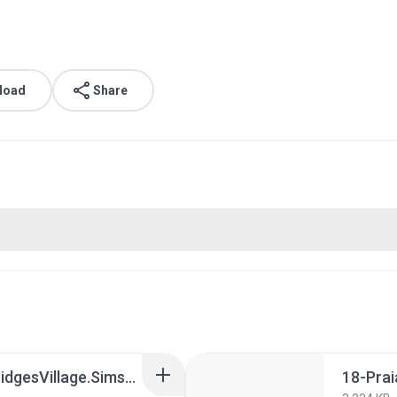
load
Share
13-CentroComercialBridgesVillage.Sims2Pack
18-Prai