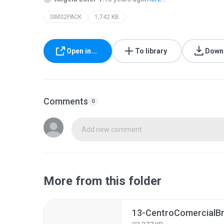
SIMS2PACK
1,742 KB
Open in...
To library
Down
Comments
0
Add new comment
More from this folder