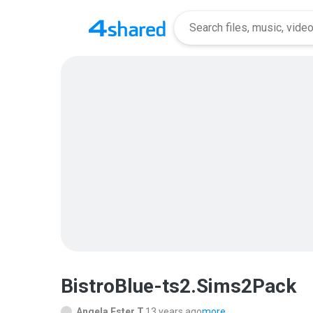
BistroBlue-ts2.Sims2Pack
Angela Ester T.
13 years ago
more...