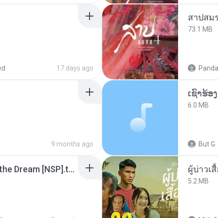
สาปสมร
73.1 MB
ed
17 days ago
Panda
6.0 MB
9 months ago
But G.
Tomodachi Life Living the Dream [NSP].torrent
ผู้บ่าวเสื
5.2 MB