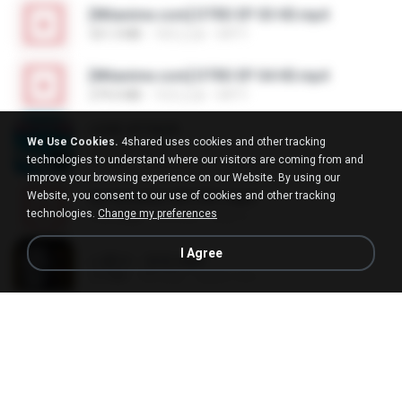
[Witanime.com] DTRD EP 03 HD.mp4
321.3 MB
18天之前
DRTY
[Witanime.com] DTRD EP 04 HD.mp4
279.0 MB
10天之前
DRTY
LOVE ATTACK
We Use Cookies.
4shared uses cookies and other tracking
LOVE ATTACK
technologies to understand where our visitors are coming from and
7.1 MB
大约1年之前
지빈 임.
improve your browsing experience on our Website. By using our
Website, you consent to our use of cookies and other tracking
Air Hostess S01 E01.mp4
technologies.
Change my preferences
174.4 MB
3月之前
민호 이.
I Agree
나훈아 - 영영.mp3
3.5 MB
4年之前
castor-trot
신유리) 유두자위 A to Z.mp3
256.6 MB
2年之前
좀비고4인커플 좀.
배금성 - 사랑이 비를 맞아요.mp3
3.5 MB
4年之前
castor-trot