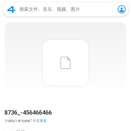
8736_-456466466
วาสนา สาเดช
7 年前
更多...