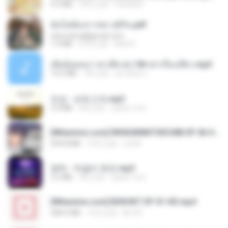
4.9 MB
18天之前
Pandarin
ฉันไม่ต้องการพร สุจิรัน.pdf
tanmobza@gmail.com
1.4 MB
27天之前
Mob K.
เมียน้อยเหงา พาเสียวค่ะ18+เล่าเรื่องเสียว.mp3
14.2 MB
7年之前
อมรพันธ์ จ.
진성 - 보릿고개.mp3
3.4 MB
4年之前
castor-trot
[Witanime.com] RKNGMNNTSRCMB EP 06 HD.mp4
294.8 MB
10天之前
LOLKI
영탁 - 막걸리 한잔.mp3
3.2 MB
3年之前
castor-trot
[Witanime.com] BSKHKT EP 01 HD.mp4
408.9 MB
15天之前
BLITR