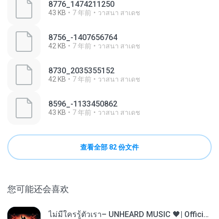
8776_1474211250
43 KB
7 年前
วาสนา สาเดช
8756_-1407656764
42 KB
7 年前
วาสนา สาเดช
8730_2035355152
42 KB
7 年前
วาสนา สาเดช
8596_-1133450862
43 KB
7 年前
วาสนา สาเดช
查看全部 82 份文件
您可能还会喜欢
ไม่มีใครรู้ตัวเรา– UNHEARD MUSIC 🖤| Official Lyric Video | เพลงสู้ชีวิต