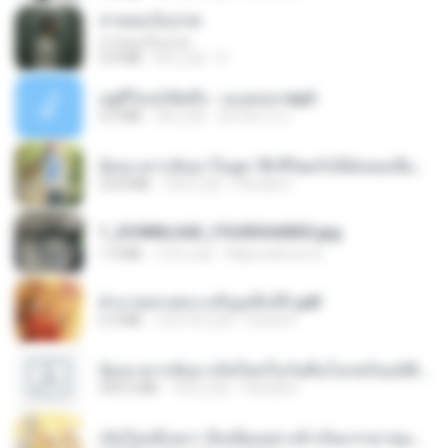
สายลมเจ็บปวด
สายลมเจ็บปวด
4.0 MB
8月之前
D
อยู่ที่ไหนก็คิดถึง - เมนทอล.mp3
4.2 MB
2年之前
มันไม้สาย ม.
ย้อนเวลากลับมาในยุค 70 ชีวิตครั้งนี้ฉันขอเลือกเอง จบ.pdf
32.8 MB
18天之前
Pandarin
1_DOWNLOAD_FOURSHARED.jpg
1.9 MB
12月之前
Wtlprodthree A.
ฝ่าบาททรงพระเจริญหมื่นปี1.pdf
6.4 MB
大约1年之前
Orasa K.
ย้อนเวลากลับมาเกิดใหม่ในวันสิ้นโลกพร้อมมิติส่วนตัว 1-443 [จบ] - 揍趴长颈鹿.pdf
499.6 MB
18天之前
Pandarin
เกิดใหม่อีกครา อี๋เหนียงอย่างข้าเป็นภรรยาขุนนาง 1_ST.pdf