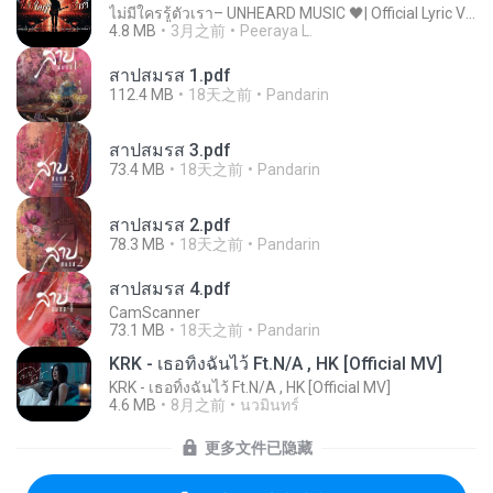
ไม่มีใครรู้ตัวเรา– UNHEARD MUSIC 🖤| Official Lyric Video | เพลงสู้ชีวิต
4.8 MB
3月之前
Peeraya L.
สาปสมรส 1.pdf
112.4 MB
18天之前
Pandarin
สาปสมรส 3.pdf
73.4 MB
18天之前
Pandarin
สาปสมรส 2.pdf
78.3 MB
18天之前
Pandarin
สาปสมรส 4.pdf
CamScanner
73.1 MB
18天之前
Pandarin
KRK - เธอทิ้งฉันไว้ Ft.N/A , HK [Official MV]
KRK - เธอทิ้งฉันไว้ Ft.N/A , HK [Official MV]
4.6 MB
8月之前
นวมินทร์
更多文件已隐藏