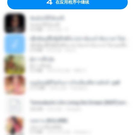
在应用程序中继续
ฉันมันก็ดีได้แค่นี้
ฉันมันก็ดีได้แค่นี้
4.2 MB
9月之前
D
ເຊົາຮ້ອງເຖົ້າຊິເອົາທໍ່ໃດ (เซาฮ้องเถ้าสิเอาเท่าใด) ບຸນເກີດ ຫນູຫ່ວງ ft. ໂສພາ ຈຸນທະລາ
ເຊົາຮ້ອງເຖົ້າຊິເອົາທໍ່ໃດ (เซาฮ้องเถ้าสิเอาเท่าใด) ບຸນເກີດ ຫນູຫ່ວງ ft. ໂສພາ ຈຸນທະລາ
6.0 MB
2月之前
But G.
ผู้บ่าวเสื้อปุ๋ย
ผู้บ่าวเสื้อปุ๋ย
5.2 MB
大约1年之前
Mith 9.
หนูน้อยสู้ชีวิตกับภารกิจเลี้ยงพี่ชายทั้งห้า.pdf
27.2 MB
18天之前
Pandarin
Tomodachi Life Living the Dream [NSP].torrent
252 KB
2月之前
margob
กุหลาบ (KULARB)
กุหลาบ (KULARB)
5.9 MB
大约1年之前
Suwan J.