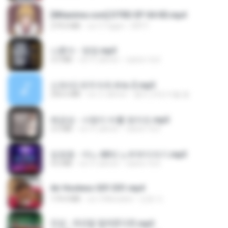
[Witanime.com] DTRD EP 04 HD.mp4
279.0 MB
vor 9 Tagen
DRTY
나훈아 - 영영.mp3
3.5 MB
vor 4 Jahren
castor-trot
신유리) 유두자위 A to Z.mp3
256.6 MB
vor 2 Jahren
좀비고4인커플 좀.
배금성 - 사랑이 비를 맞아요.mp3
3.5 MB
vor 4 Jahren
castor-trot
임영웅 - 어느 60대 노부부이야기.mp3
4.6 MB
vor 4 Jahren
castor-trot
Air Hostess S01 E01.mp4
174.4 MB
vor 3 Monaten
민호 이.
진성 - 천년을 빌려준다면.mp3