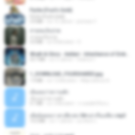
Pyrite (Fool's Gold)
Pyrite (Fool's Gold)
3.4 MB
vor 12 Jahren
princess Y.
สายลมเจ็บปวด
สายลมเจ็บปวด
4.0 MB
vor 8 Monaten
D
Wrath & Glory - Aeldari - Inheritance of Embers.pdf
53.7 MB
vor 2 Jahren
federico f
1_DOWNLOAD_FOURSHARED.jpg
1.9 MB
vor 12 Monaten
Wtlprodthree A.
เอิ้นเธอว่าความฮัก
เอิ้นเธอว่าความฮัก
4.1 MB
vor 2 Monaten
ถามพ่อ&#39;พ ม.
เมียน้อยเหงา พาเสียวค่ะ18+เล่าเรื่องเสียว.mp3
14.2 MB
vor 7 Jahren
อมรพันธ์ จ.