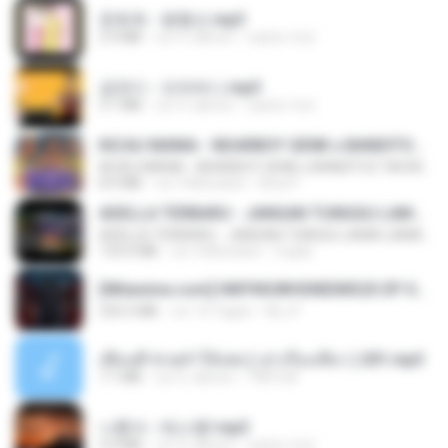
문희옥 - 평행선.mp3
2.9 MB
vor 4 Jahren
castor-trot
금잔디 - 오라버니.mp3
3.1 MB
vor 4 Jahren
castor-trot
KICAU MANIA - NDARBOY GENK x BANDITOZ YAOW 86 (OFFICIAL LYRIC VIDEO) GAS POL NDANGAK
KICAU MANIA - NDARBOY GENK x BANDITOZ YAOW 86 (OFFICIAL LYRIC VIDEO) GAS POL NDANGAK
8.9 MB
vor 3 Monaten
Rina P.
ADELLA TERBARU - JANGAN TUNGGU LAMA LAMA - GELAS RETAK - OM ADELLA FULL ALBUM TERBARU 2026
ADELLA TERBARU - JANGAN TUNGGU LAMA LAMA - GELAS RETAK - OM ADELLA FULL ALBUM TERBARU 2026
133.0 MB
vor 4 Monaten
Cuplis
[Witanime.com] HMYNGWHSNIDMS2S EP 04 HD.mp4
235.5 MB
vor 14 Tagen
KILJY
เพื่อนพี่ ช่วยทำให้เสด ( เล่าเรื่องเสียว ) 201.mp3
7.1 MB
vor 6 Jahren
TNP2 M.
나훈아 - 테스형!.mp3
4.4 MB
vor 4 Jahren
castor-trot