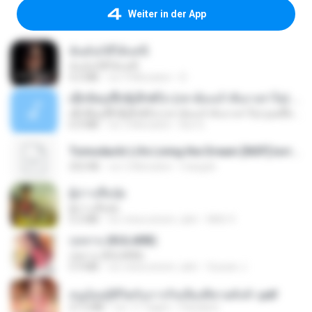
Weiter in der App
ฉันมันก็ดีได้แค่นี้
ฉันมันก็ดีได้แค่นี้
4.2 MB
vor 9 Monaten
D
ເຊົາຮ້ອງເຖົ້າຊິເອົາທໍ່ໃດ (เซาฮ้องเถ้าสิเอาเท่าใด) ບຸນເກີດ ຫນູຫ່ວງ ft. ໂສພາ ຈຸນທະລາ
ເຊົາຮ້ອງເຖົ້າຊິເອົາທໍ່ໃດ (เซาฮ้องเถ้าสิเอาเท่าใด) ບຸນເກີດ ຫນູຫ່ວງ ft. ໂສພາ ຈຸນທະລາ
6.0 MB
vor 2 Monaten
But G.
Tomodachi Life Living the Dream [NSP].torrent
252 KB
vor 2 Monaten
margob
ผู้บ่าวเสื้อปุ๋ย
ผู้บ่าวเสื้อปุ๋ย
5.2 MB
vor etwa einem Jahr
Mith 9.
กุหลาบ (KULARB)
กุหลาบ (KULARB)
5.9 MB
vor etwa einem Jahr
Suwan J.
หนูน้อยสู้ชีวิตกับภารกิจเลี้ยงพี่ชายทั้งห้า.pdf
27.2 MB
vor 17 Tagen
Pandarin