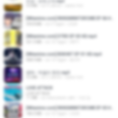
진성 - 보릿고개.mp3
3.4 MB
vor 4 Jahren
castor-trot
[Witanime.com] RKNGMNNTSRCMB EP 06 HD.mp4
294.8 MB
vor 9 Tagen
LOLKI
[Witanime.com] DTRD EP 03 HD.mp4
321.3 MB
vor 16 Tagen
DRTY
[Witanime.com] BSKHKT EP 01 HD.mp4
408.9 MB
vor 14 Tagen
BLITR
영탁 - 막걸리 한잔.mp3
3.2 MB
vor 3 Jahren
castor-trot
LOVE ATTACK
LOVE ATTACK
7.1 MB
vor etwa einem Jahr
지빈 임.
[Witanime.com] RKNGMNNTSRCMB EP 05 HD.mp4
186.0 MB
vor 16 Tagen
LOLKI