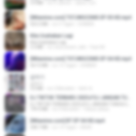
3.4 MB
vor 4 Jahren
castor-trot
[Witanime.com] TSTJWGCDMS EP 05 HD.mp4
423.2 MB
vor 9 Tagen
DOMISR
Kita Usahakan Lagi
Kita Usahakan Lagi
3.3 MB
vor etwa einem Jahr
Fazri M.
[Witanime.com] TSTJWGCDMS EP 04 HD.mp4
567.0 MB
vor 15 Tagen
DOMISR
갑자기
갑자기
3.0 MB
vor 2 Monaten
복희 박.
DJ TIKTOK TERBARU 2025🎵DJ JANGAN TUNGGU LAMA LAMA NANTI LAMA LAMA 🎵DJ SEDIA AKU SEBELUM HUJAN
DJ TIKTOK TERBARU 2025🎵DJ JANGAN TUNGGU LAMA LAMA NANTI LAMA LAMA 🎵DJ SEDIA AKU SEBELUM HUJAN
199.4 MB
vor 6 Monaten
Yahya Lahiya
[Witanime.com] BT EP 04 HD.mp4
248.7 MB
vor 14 Tagen
BAXK