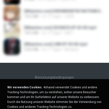
[Witanime.com] KWONMSNITIK1NGTDNN EP 04 HD.mp4
192.0 MB
vor 15 Tagen
JUVIA
[Witanime.com] SDONATA EP 03 HD.mp4
140.6 MB
vor 19 Tagen
GRET
[Witanime.com] LNM EP 05 HD.mp4
218.6 MB
vor 17 Tagen
MUrabito
Benutzungsbedingungen
Privatsphäre
Wir verwenden Cookies.
4shared verwendet Cookies und andere
Support
Tracking-Technologien, um zu verstehen, woher unsere Besucher
Meine persönlichen Daten nicht verkaufen
kommen und um Ihr Surferlebnis auf unserer Website zu verbessern.
Meine persönlichen Daten nicht weitergeben
Durch die Nutzung unserer Website stimmen Sie der Verwendung von
Cookies und anderen Tracking-Technologien zu.