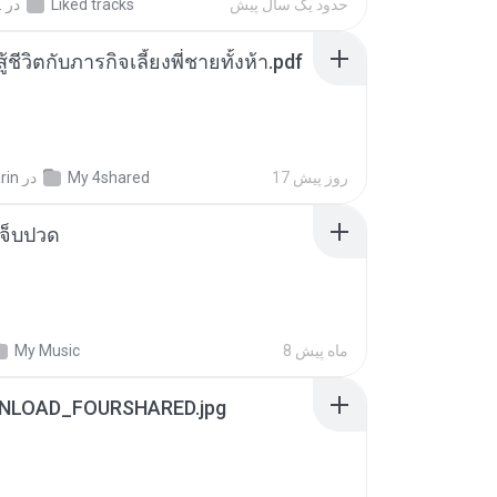
حدود یک سال پیش
Liked tracks
در
.
ู้ชีวิตกับภารกิจเลี้ยงพี่ชายทั้งห้า.pdf
17 روز پیش
My 4shared
در
rin
จ็บปวด
8 ماه پیش
My Music
NLOAD_FOURSHARED.jpg