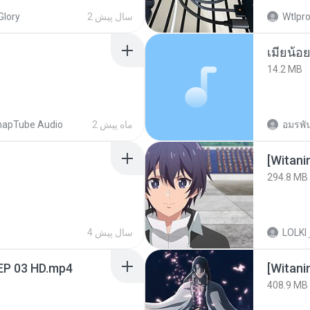
Wtlpro
2 سال پیش
Glory
14.2 MB
อมรพัน
2 ماه پیش
napTube Audio
294.8 MB
LOLKI
4 سال پیش
EP 03 HD.mp4
[Witan
408.9 MB