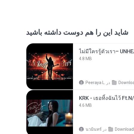
شاید این را هم دوست داشته باشید
4.8 MB
Downlo
در
Peeraya L.
KRK - เธอทิ้งฉันไว้ Ft.N
4.6 MB
Download
در
นวมินทร์