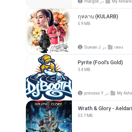
My 4share
در
margob
กุหลาบ (KULARB)
5.9 MB
เพลง
در
Suwan J.
Pyrite (Fool's Gold)
3.4 MB
My 4sh
در
princess Y.
53.7 MB