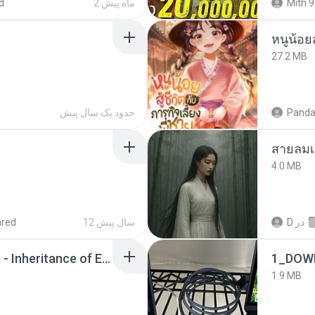
Mith 9
2 ماه پیش
d
หนูน้อยส
27.2 MB
Panda
حدود یک سال پیش
สายลมเ
4.0 MB
در
D
12 سال پیش
ared
Wrath & Glory - Aeldari - Inheritance of Embers.pdf
1_DOW
1.9 MB