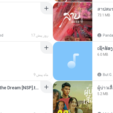
สาปสมร
73.1 MB
Panda
17 روز پیش
ed
6.0 MB
But G.
9 ماه پیش
Tomodachi Life Living the Dream [NSP].torrent
ผู้บ่าวเสื
5.2 MB