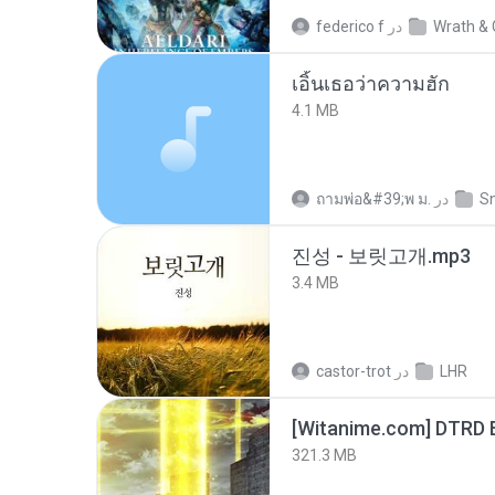
Wrath & 
در
federico f
เอิ้นเธอว่าความฮัก
4.1 MB
S
در
ถามพ่อ&#39;พ ม.
진성 - 보릿고개.mp3
3.4 MB
LHR
در
castor-trot
[Witanime.com] DTRD 
321.3 MB