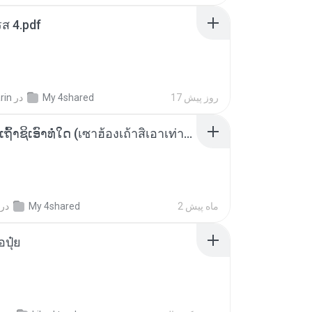
ส 4.pdf
17 روز پیش
My 4shared
در
rin
ເຊົາຮ້ອງເຖົ້າຊິເອົາທໍ່ໃດ (เซาฮ้องเถ้าสิเอาเท่าใด) ບຸນເກີດ ຫນູຫ່ວງ ft. ໂສພາ ຈຸນທະລາ
2 ماه پیش
My 4shared
در
้อปุ๋ย