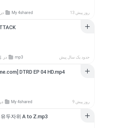
13 روز پیش
My 4shared
در
ATTACK
حدود یک سال پیش
mp3
در
.
ime.com] DTRD EP 04 HD.mp4
9 روز پیش
My 4shared
در
유두자위 A to Z.mp3