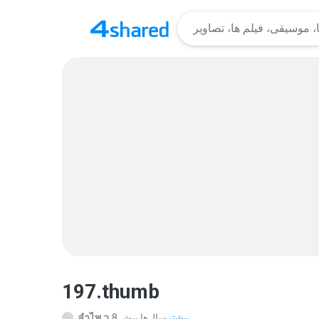
197.thumb
بیشتر...
8 سال‌ها پیش
ลําไพ ว.