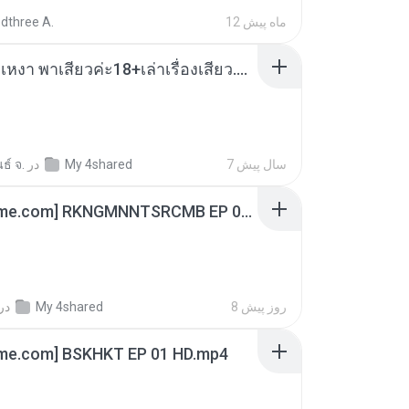
12 ماه پیش
dthree A.
เมียน้อยเหงา พาเสียวค่ะ18+เล่าเรื่องเสียว.mp3
7 سال پیش
My 4shared
در
ธ์ จ.
[Witanime.com] RKNGMNNTSRCMB EP 06 HD.mp4
8 روز پیش
My 4shared
در
ime.com] BSKHKT EP 01 HD.mp4