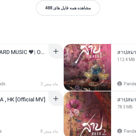
مشاهده همه فایل های 488
ไม่มีใครรู้ตัวเรา– UNHEARD MUSIC 🖤| Official Lyric Video | เพลงสู้ชีวิต
สาปสมร
112.4 MB
Panda
3 ماه پیش
ads
/A , HK [Official MV]
สาปสมร
78.3 MB
Panda
8 ماه پیش
s