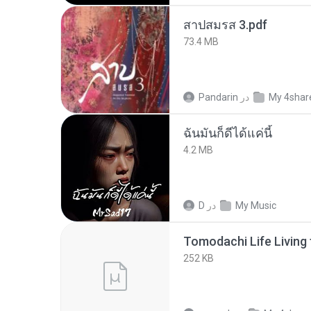
สาปสมรส 3.pdf
73.4 MB
My 4shar
در
Pandarin
ฉันมันก็ดีได้แค่นี้
4.2 MB
My Music
در
D
252 KB