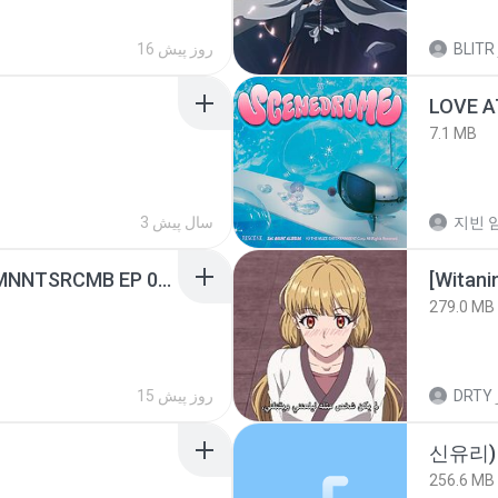
BLITR
16 روز پیش
LOVE 
7.1 MB
지빈 임
3 سال پیش
[Witanime.com] RKNGMNNTSRCMB EP 05 HD.mp4
[Witan
279.0 MB
DRTY
15 روز پیش
신유리) 
256.6 MB