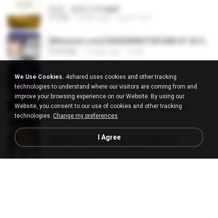
진성 - 보릿고개.mp3
3.4 MB
4 years ago
castor-trot
[Witanime.com] RKNGMNNTSRCMB EP 06 HD.mp4
294.8 MB
11 days ago
LOLKI
영탁 - 막걸리 한잔.mp3
We Use Cookies.
4shared uses cookies and other tracking
3.2 MB
3 years ago
castor-trot
technologies to understand where our visitors are coming from and
improve your browsing experience on our Website. By using our
Website, you consent to our use of cookies and other tracking
[Witanime.com] BSKHKT EP 01 HD.mp4
technologies.
Change my preferences
408.9 MB
16 days ago
BLITR
I Agree
[Witanime.com] DTRD EP 04 HD.mp4
279.0 MB
12 days ago
DRTY
LOVE ATTACK
LOVE ATTACK
7.1 MB
about a year ago
지빈 임.
신유리) 유두자위 A to Z.mp3
256.6 MB
2 years ago
좀비고4인커플 좀.