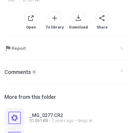
CR2
31,521 KB
Open
To library
Download
Share
Report
Comments
0
More from this folder
_MG_0277.CR2
31,061 KB
2 years ago
diego ar