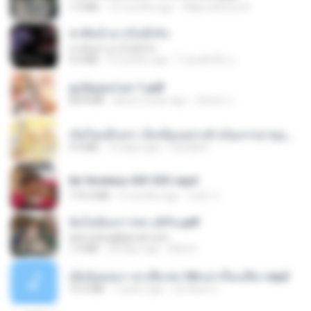
1.9 MB
12 months ago
Wtlprodthree A.
ชาติหน้าอาจไม่มีจริง
ชาติหน้าอาจไม่มีจริง
4.4 MB
9 months ago
ไวลุ้น&#39; อ.
ฮูหยิuสุดป่วuฯ 1.pdf
68.8 MB
about a year ago
ณิชพน แ.
เกิดใหม่อีกครา อี๋เหนียงอย่างข้าเป็นภรรยาขุนนาง 1_ST.pdf
4.9 MB
19 days ago
Pandarin
Air Hostess S01 E01.mp4
174.4 MB
3 months ago
민호 이.
ฉันไม่ต้องการพร สุจิรัน.pdf
tanmobza@gmail.com
1.4 MB
28 days ago
Mob K.
เมียน้อยเหงา พาเสียวค่ะ18+เล่าเรื่องเสียว.mp3
14.2 MB
7 years ago
อมรพันธ์ จ.