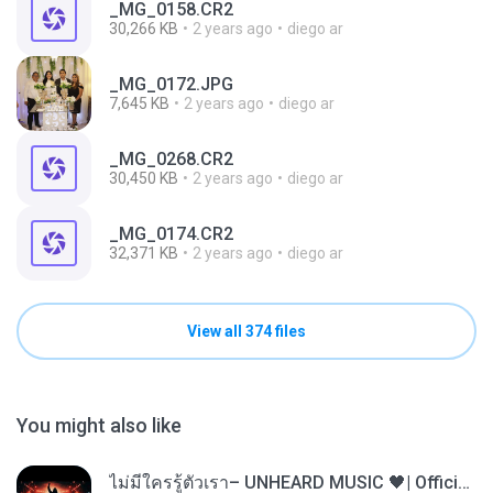
_MG_0158.CR2
30,266 KB
2 years ago
diego ar
_MG_0172.JPG
7,645 KB
2 years ago
diego ar
_MG_0268.CR2
30,450 KB
2 years ago
diego ar
_MG_0174.CR2
32,371 KB
2 years ago
diego ar
View all 374 files
You might also like
ไม่มีใครรู้ตัวเรา– UNHEARD MUSIC 🖤| Official Lyric Video | เพลงสู้ชีวิต