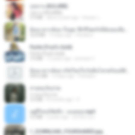
กุหลาบ (KULARB)
กุหลาบ (KULARB)
5.9 MB
about a year ago
Suwan J.
ย้อนเวลากลับมาในยุค 70 ชีวิตครั้งนี้ฉันขอเลือกเอง จบ.pdf
32.8 MB
19 days ago
Pandarin
Pyrite (Fool's Gold)
Pyrite (Fool's Gold)
3.4 MB
12 years ago
princess Y.
ย้อนเวลากลับมาเกิดใหม่ในวันสิ้นโลกพร้อมมิติส่วนตัว 1-443 [จบ] - 揍趴长颈鹿.pdf
499.6 MB
19 days ago
Pandarin
สายลมเจ็บปวด
สายลมเจ็บปวด
4.0 MB
8 months ago
D
อยู่ที่ไหนก็คิดถึง - เมนทอล.mp3
4.2 MB
2 years ago
มันไม้สาย ม.
1_DOWNLOAD_FOURSHARED.jpg