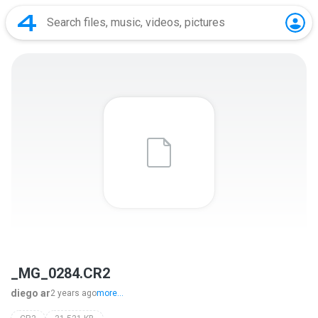
_MG_0284.CR2
diego ar
2 years ago
more...