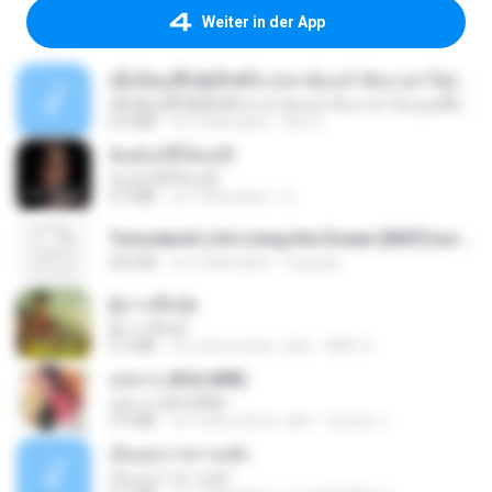
Weiter in der App
ເຊົາຮ້ອງເຖົ້າຊິເອົາທໍ່ໃດ (เซาฮ้องเถ้าสิเอาเท่าใด) ບຸນເກີດ ຫນູຫ່ວງ ft. ໂສພາ ຈຸນທະລາ
ເຊົາຮ້ອງເຖົ້າຊິເອົາທໍ່ໃດ (เซาฮ้องเถ้าสิเอาเท่าใด) ບຸນເກີດ ຫນູຫ່ວງ ft. ໂສພາ ຈຸນທະລາ
6.0 MB
vor 2 Monaten
But G.
ฉันมันก็ดีได้แค่นี้
ฉันมันก็ดีได้แค่นี้
4.2 MB
vor 9 Monaten
D
Tomodachi Life Living the Dream [NSP].torrent
252 KB
vor 2 Monaten
margob
ผู้บ่าวเสื้อปุ๋ย
ผู้บ่าวเสื้อปุ๋ย
5.2 MB
vor etwa einem Jahr
Mith 9.
กุหลาบ (KULARB)
กุหลาบ (KULARB)
5.9 MB
vor etwa einem Jahr
Suwan J.
เอิ้นเธอว่าความฮัก
เอิ้นเธอว่าความฮัก