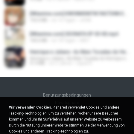
[Witanime.com] KWONMSNITIK1NGTDNN EP 04 HD.mp4
192.0 MB
vor 14 Tagen
JUVIA
[Witanime.com] SDONATA EP 03 HD.mp4
140.6 MB
vor 18 Tagen
GRET
Henrique e Juliano -As Mais Tocadas do Henrique e Juliano 2021 -Top Sertanejo 2021,Cd Completo 2021
Henrique e Juliano -As Mais Tocadas do Henrique e Juliano 2021 -Top Sertanejo 2021,Cd Completo 2021
51.4 MB
vor 2 Jahren
raquel R.
Benutzungsbedingungen
Privatsphäre
Wir verwenden Cookies.
4shared verwendet Cookies und andere
Support
Tracking-Technologien, um zu verstehen, woher unsere Besucher
Meine persönlichen Daten nicht verkaufen
kommen und um Ihr Surferlebnis auf unserer Website zu verbessern.
Meine persönlichen Daten nicht weitergeben
Durch die Nutzung unserer Website stimmen Sie der Verwendung von
Cookies und anderen Tracking-Technologien zu.