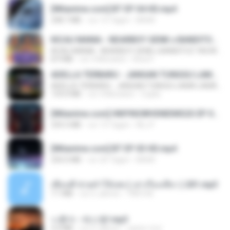
[Witanime.com] BT EP 04 HD.mp4
248.7 MB
vor 13 Tagen
BAXK
KICAU MANIA - NDARBOY GENK x BANDITOZ YAOW 86 (OFFICIAL LYRIC VIDEO) GAS POL NDANGAK
KICAU MANIA - NDARBOY GENK x BANDITOZ YAOW 86 (OFFICIAL LYRIC VIDEO) GAS POL NDANGAK
8.9 MB
vor 3 Monaten
Rina P.
ADELLA TERBARU - JANGAN TUNGGU LAMA LAMA - GELAS RETAK - OM ADELLA FULL ALBUM TERBARU 2026
ADELLA TERBARU - JANGAN TUNGGU LAMA LAMA - GELAS RETAK - OM ADELLA FULL ALBUM TERBARU 2026
133.0 MB
vor 4 Monaten
Cuplis
[Witanime.com] HMYNGWHSNIDMS2S EP 04 HD.mp4
235.5 MB
vor 13 Tagen
KILJY
[Witanime.com] BT EP 03 HD.mp4
250.0 MB
vor 20 Tagen
BAXK
เพื่อนพี่ ช่วยทำให้เสด ( เล่าเรื่องเสียว ) 201.mp3
7.1 MB
vor 6 Jahren
TNP2 M.
나훈아 - 테스형!.mp3
4.4 MB
vor 4 Jahren
castor-trot