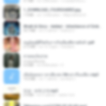
4.1 MB
vor 2 Monaten
ถามพ่อ&#39;พ ม.
1_DOWNLOAD_FOURSHARED.jpg
1.9 MB
vor 12 Monaten
Wtlprodthree A.
Wrath & Glory - Aeldari - Inheritance of Embers.pdf
53.7 MB
vor 2 Jahren
federico f
หนูน้อยสู้ชีวิตกับภารกิจเลี้ยงพี่ชายทั้งห้า.pdf
27.2 MB
vor 16 Tagen
Pandarin
สายลมเจ็บปวด
สายลมเจ็บปวด
4.0 MB
vor 8 Monaten
D
เมียน้อยเหงา พาเสียวค่ะ18+เล่าเรื่องเสียว.mp3
14.2 MB
vor 7 Jahren
อมรพันธ์ จ.
진성 - 보릿고개.mp3
3.4 MB
vor 4 Jahren
castor-trot