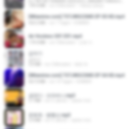
DJ TIKTOK TERBARU 2025🎵DJ JANGAN TUNGGU LAMA LAMA NANTI LAMA LAMA 🎵DJ SEDIA AKU SEBELUM HUJAN
199.4 MB
vor 6 Monaten
Yahya Lahiya
[Witanime.com] TSTJWGCDMS EP 05 HD.mp4
423.2 MB
vor 7 Tagen
DOMISR
Air Hostess S01 E01.mp4
174.4 MB
vor 3 Monaten
민호 이.
갑자기
갑자기
3.0 MB
vor 2 Monaten
복희 박.
[Witanime.com] TSTJWGCDMS EP 04 HD.mp4
567.0 MB
vor 14 Tagen
DOMISR
금잔디 - 오라버니.mp3
3.1 MB
vor 4 Jahren
castor-trot
문희옥 - 평행선.mp3
2.9 MB
vor 4 Jahren
castor-trot