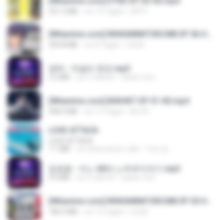
[Witanime.com] DTRD EP 03 HD.mp4
321.3 MB
vor 15 Tagen
DRTY
[Witanime.com] RKNGMNNTSRCMB EP 06 HD.mp4
294.8 MB
vor 8 Tagen
LOLKI
영탁 - 막걸리 한잔.mp3
3.2 MB
vor 3 Jahren
castor-trot
[Witanime.com] BSKHKT EP 01 HD.mp4
408.9 MB
vor 13 Tagen
BLITR
LOVE ATTACK
LOVE ATTACK
7.1 MB
vor etwa einem Jahr
지빈 임.
임영웅 - 어느 60대 노부부이야기.mp3
4.6 MB
vor 4 Jahren
castor-trot
[Witanime.com] RKNGMNNTSRCMB EP 05 HD.mp4
186.0 MB
vor 15 Tagen
LOLKI