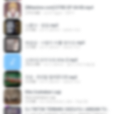
[Witanime.com] DTRD EP 04 HD.mp4
279.0 MB
vor 8 Tagen
DRTY
나훈아 - 영영.mp3
3.5 MB
vor 4 Jahren
castor-trot
배금성 - 사랑이 비를 맞아요.mp3
3.5 MB
vor 4 Jahren
castor-trot
신유리) 유두자위 A to Z.mp3
256.6 MB
vor 2 Jahren
좀비고4인커플 좀.
진성 - 천년을 빌려준다면.mp3
3.4 MB
vor 4 Jahren
castor-trot
Kita Usahakan Lagi
Kita Usahakan Lagi
3.3 MB
vor etwa einem Jahr
Fazri M.
DJ TIKTOK TERBARU 2025🎵DJ JANGAN TUNGGU LAMA LAMA NANTI LAMA LAMA 🎵DJ SEDIA AKU SEBELUM HUJAN