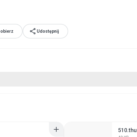
obierz
Udostępnij
510.th