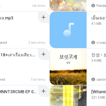
s
rok temu
Panda
นทอล.mp3
เอิ้นเธ
4.1 MB
ared
2 lata temu
ถามพ่
เมียน้อยเหงา พาเสียวค่ะ18+เล่าเรื่องเสียว.mp3
진성 -
3.4 MB
red
7 lat temu
castor
[Witanime.com] RKNGMNNTSRCMB EP 06 HD.mp4
[Witan
321.3 MB