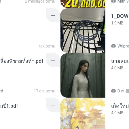
d
2 miesiące temu
Mith 9
1_DOW
1.9 MB
rok temu
Wtlpro
ลี้ยงพี่ชายทั้งห้า.pdf
สายลมเ
4.0 MB
ed
17 dni temu
D
w
นปี1.pdf
4.9 MB