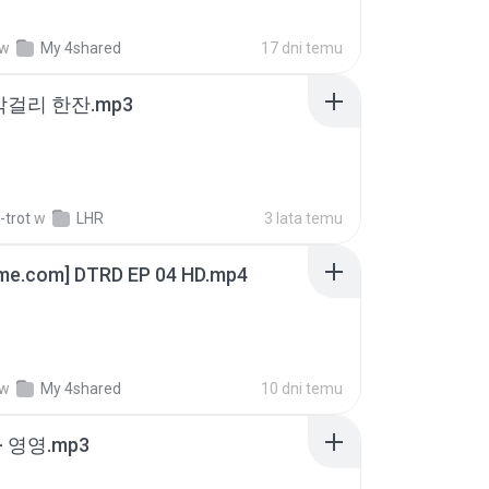
w
My 4shared
17 dni temu
막걸리 한잔.mp3
-trot
w
LHR
3 lata temu
ime.com] DTRD EP 04 HD.mp4
w
My 4shared
10 dni temu
 영영.mp3