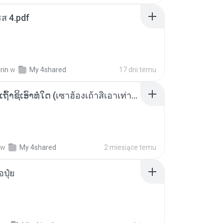
ส 4.pdf
rin
w
My 4shared
17 dni temu
ເຊົາຮ້ອງເຖົ້າຊິເອົາທໍ່ໃດ (เซาฮ้องเถ้าสิเอาเท่าใด) ບຸນເກີດ ຫນູຫ່ວງ ft. ໂສພາ ຈຸນທະລາ
w
My 4shared
2 miesiące temu
้อปุ๋ย