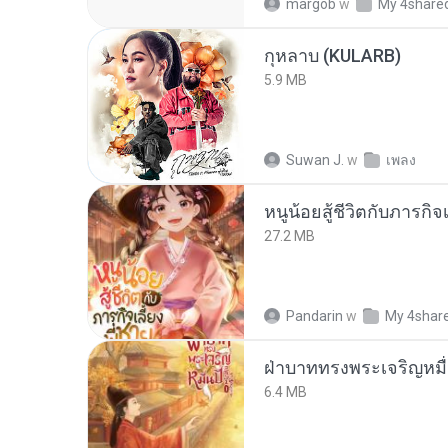
margob
w
My 4share
กุหลาบ (KULARB)
5.9 MB
Suwan J.
w
เพลง
หนูน้อยสู้ชีวิตกับภารกิจเ
27.2 MB
Pandarin
w
My 4shar
ฝ่าบาททรงพระเจริญหมื่
6.4 MB