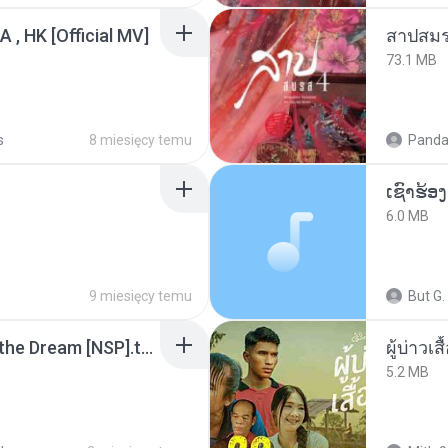
/A , HK [Official MV]
สาปสมร
73.1 MB
s
8 miesięcy temu
Panda
6.0 MB
9 miesięcy temu
But G.
Tomodachi Life Living the Dream [NSP].torrent
ผู้บ่าวเสื
5.2 MB