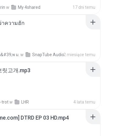
rin
w
My 4shared
17 dni temu
อว่าความฮัก
อ&#39;พ ม.
w
SnapTube Audio
2 miesiące temu
 보릿고개.mp3
-trot
w
LHR
4 lata temu
ime.com] DTRD EP 03 HD.mp4