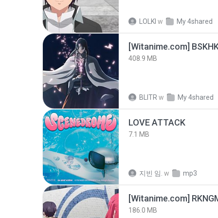
LOLKI
w
My 4shared
[Witanime.com] BSKHK
408.9 MB
BLITR
w
My 4shared
LOVE ATTACK
7.1 MB
지빈 임.
w
mp3
186.0 MB