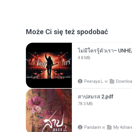
Może Ci się też spodobać
4.8 MB
Peeraya L.
w
Downlo
สาปสมรส 2.pdf
78.3 MB
Pandarin
w
My 4shar