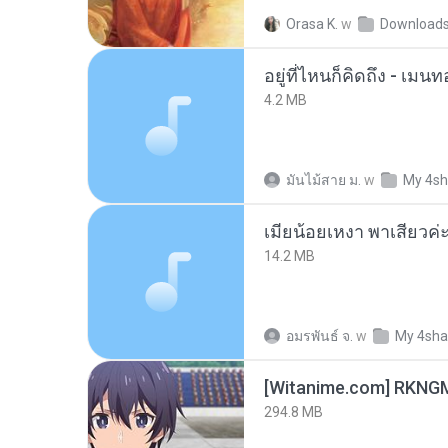
Orasa K.
w
Download
อยู่ที่ไหนก็คิดถึง - เม
4.2 MB
มันไม้สาย ม.
w
My 4sh
14.2 MB
อมรพันธ์ จ.
w
My 4sha
294.8 MB