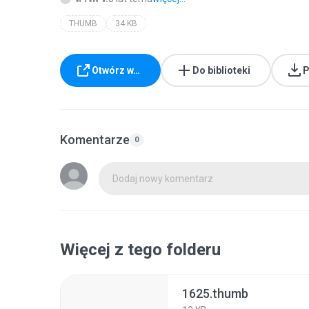
THUMB
34 KB
Otwórz w…
Do biblioteki
P
Komentarze
0
Dodaj nowy komentarz
Więcej z tego folderu
1625.thumb