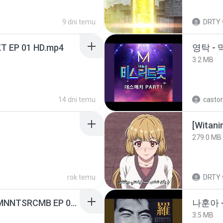
9 dni temu
DRTY
T EP 01 HD.mp4
영탁 - 
3.2 MB
14 dni temu
castor
[Witan
279.0 MB
rok temu
DRTY
[Witanime.com] RKNGMNNTSRCMB EP 05 HD.mp4
나훈아 -
3.5 MB