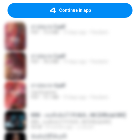
Continue in app
สาปสมรส 3.pdf
PDF
73.4 MB
19 days ago
Pandarin
สาปสมรส 2.pdf
PDF
78.3 MB
19 days ago
Pandarin
สาปสมรส 4.pdf
CamScanner
PDF
73.1 MB
19 days ago
Pandarin
KRK - เธอทิ้งฉันไว้ Ft.N/A , HK [Official MV]
KRK - เธอทิ้งฉันไว้ Ft.N/A , HK [Official MV]
04:58
8 months ago
นวมินทร์
ฉันมันก็ดีได้แค่นี้