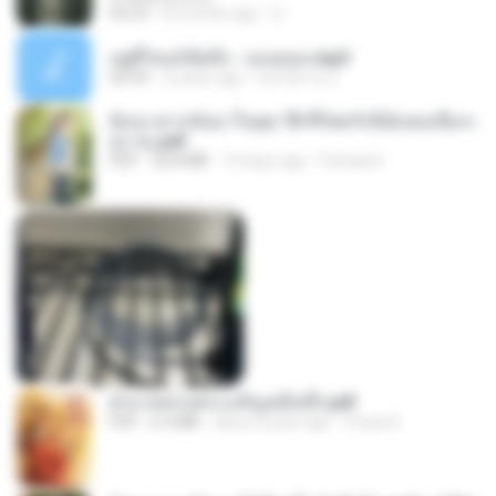
04:23
8 months ago
D
อยู่ที่ไหนก็คิดถึง - เมนทอล.mp3
04:34
2 years ago
มันไม้สาย ม.
ย้อนเวลากลับมาในยุค 70 ชีวิตครั้งนี้ฉันขอเลือกเ
อง จบ.pdf
PDF
32.8 MB
19 days ago
Pandarin
ฝ่าบาททรงพระเจริญหมื่นปี1.pdf
PDF
6.4 MB
about a year ago
Orasa K.