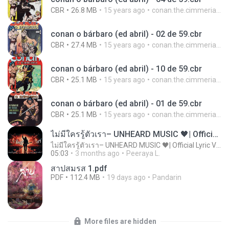
CBR
26.8 MB
15 years ago
conan.the.cimmerian.barbarian
conan o bárbaro (ed abril) - 02 de 59.cbr
CBR
27.4 MB
15 years ago
conan.the.cimmerian.barbarian
conan o bárbaro (ed abril) - 10 de 59.cbr
CBR
25.1 MB
15 years ago
conan.the.cimmerian.barbarian
conan o bárbaro (ed abril) - 01 de 59.cbr
CBR
25.1 MB
15 years ago
conan.the.cimmerian.barbarian
ไม่มีใครรู้ตัวเรา– UNHEARD MUSIC 🖤| Official Lyric Video | เพลงสู้ชีวิต
ไม่มีใครรู้ตัวเรา– UNHEARD MUSIC 🖤| Official Lyric Video | เพลงสู้ชีวิต
05:03
3 months ago
Peeraya L.
สาปสมรส 1.pdf
PDF
112.4 MB
19 days ago
Pandarin
More files are hidden