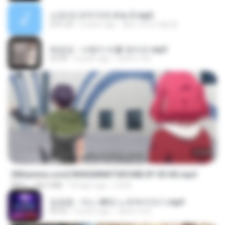
신유리) 유두자위 A to Z.mp3
2:41:23
2 years ago
좀비고4인커플 좀.
배금성 - 사랑이 비를 맞아요.mp3
03:39
4 years ago
castor-trot
23:40
[Witanime.com] RKNGMNNTSRCMB EP 05 HD.mp4
MP4
186.0 MB
18 days ago
LOLKI
임영웅 - 어느 60대 노부부이야기.mp3
04:52
4 years ago
castor-trot