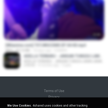
23:40
[Witanime.com] TSTJWGCDMS EP 04 HD.mp4
MP4
567.0 MB
18 days ago
DOMISR
ADELLA TERBARU - JANGAN TUNGGU LAMA LAMA - GELAS RETAK - OM ADELLA FULL ALBUM TERBARU 2026
ADELLA TERBARU - JANGAN TUNGGU LAMA LAMA - GELAS RETAK - OM ADELLA FULL ALBUM TERBARU 2026
2:44:42
4 months ago
Cuplis
Terms of Use
Privacy
Support
We Use Cookies.
4shared uses cookies and other tracking