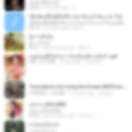
ฉันมันก็ดีได้แค่นี้
04:32
9 months ago
D
ເຊົາຮ້ອງເຖົ້າຊິເອົາທໍ່ໃດ (เซาฮ้องเถ้าสิเอาเท่าใด) ບຸນເກີດ ຫນູຫ່ວງ ft. ໂສພາ ຈຸນທະລາ
ເຊົາຮ້ອງເຖົ້າຊິເອົາທໍ່ໃດ (เซาฮ้องเถ้าสิเอาเท่าใด) ບຸນເກີດ ຫນູຫ່ວງ ft. ໂສພາ ຈຸນທະລາ
05:13
2 months ago
But G.
ผู้บ่าวเสื้อปุ๋ย
ผู้บ่าวเสื้อปุ๋ย
04:31
about a year ago
Mith 9.
หนูน้อยสู้ชีวิตกับภารกิจเลี้ยงพี่ชายทั้งห้า.pdf
PDF
27.2 MB
19 days ago
Pandarin
Tomodachi Life Living the Dream [NSP].torrent
TORRENT
252 KB
2 months ago
margob
กุหลาบ (KULARB)
กุหลาบ (KULARB)
03:55
about a year ago
Suwan J.
สายลมเจ็บปวด
สายลมเจ็บปวด