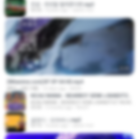
진성 - 천년을 빌려준다면.mp3
03:32
4 years ago
castor-trot
23:45
[Witanime.com] BT EP 04 HD.mp4
MP4
248.7 MB
16 days ago
BAXK
KICAU MANIA - NDARBOY GENK x BANDITOZ YAOW 86 (OFFICIAL LYRIC VIDEO) GAS POL NDANGAK
KICAU MANIA - NDARBOY GENK x BANDITOZ YAOW 86 (OFFICIAL LYRIC VIDEO) GAS POL NDANGAK
03:50
3 months ago
Rina P.
금잔디 - 오라버니.mp3
03:10
4 years ago
castor-trot