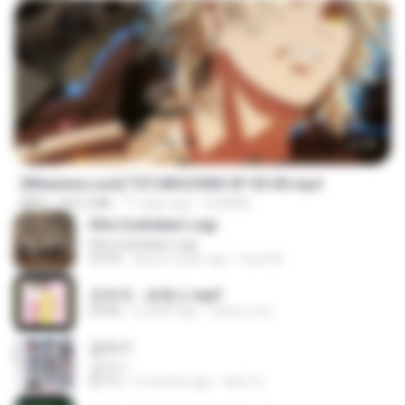
23:40
[Witanime.com] TSTJWGCDMS EP 05 HD.mp4
MP4
423.2 MB
11 days ago
DOMISR
Kita Usahakan Lagi
Kita Usahakan Lagi
03:54
about a year ago
Fazri M.
문희옥 - 평행선.mp3
03:06
4 years ago
castor-trot
갑자기
갑자기
03:15
2 months ago
복희 박.