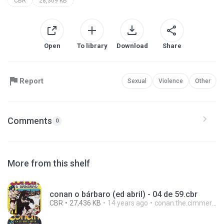
CBR
28,309 KB
Open
To library
Download
Share
Report
Sexual
Violence
Other
Comments
0
More from this shelf
conan o bárbaro (ed abril) - 04 de 59.cbr
CBR
27,436 KB
14 years ago
conan.the.cimmerian.barbarian