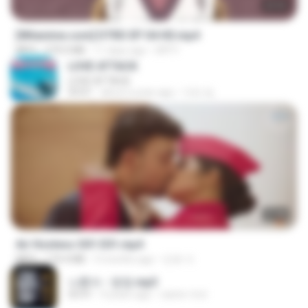
23:03
[Witanime.com] DTRD EP 04 HD.mp4
MP4
279.0 MB
11 days ago
DRTY
LOVE ATTACK
LOVE ATTACK
03:01
about a year ago
지빈 임.
27:46
Air Hostess S01 E01.mp4
MP4
174.4 MB
3 months ago
민호 이.
나훈아 - 영영.mp3
03:41
4 years ago
castor-trot