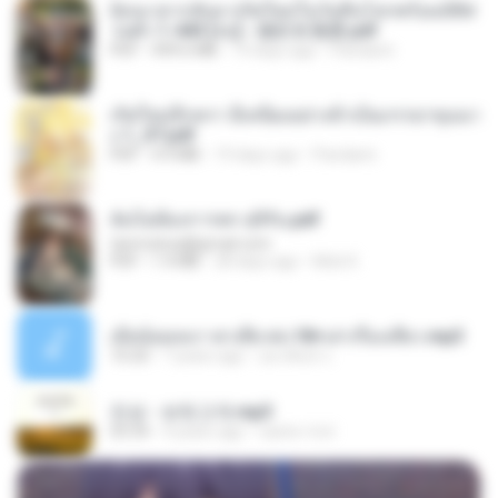
ย้อนเวลากลับมาเกิดใหม่ในวันสิ้นโลกพร้อมมิติส่
วนตัว 1-443 [จบ] - 揍趴长颈鹿.pdf
PDF
499.6 MB
19 days ago
Pandarin
เกิดใหม่อีกครา อี๋เหนียงอย่างข้าเป็นภรรยาขุนนา
ง 1_ST.pdf
PDF
4.9 MB
19 days ago
Pandarin
ฉันไม่ต้องการพร สุจิรัน.pdf
tanmobza@gmail.com
PDF
1.4 MB
28 days ago
Mob K.
เมียน้อยเหงา พาเสียวค่ะ18+เล่าเรื่องเสียว.mp3
10:20
7 years ago
อมรพันธ์ จ.
진성 - 보릿고개.mp3
03:34
4 years ago
castor-trot