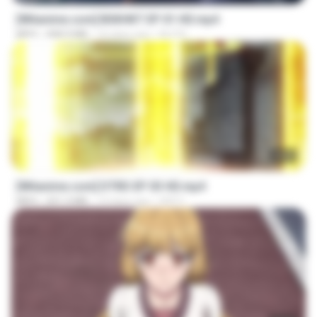
[Witanime.com] BSKHKT EP 01 HD.mp4
MP4
408.9 MB
16 days ago
BLITR
23:03
[Witanime.com] DTRD EP 03 HD.mp4
MP4
321.3 MB
19 days ago
DRTY