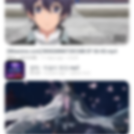
23:40
[Witanime.com] RKNGMNNTSRCMB EP 06 HD.mp4
MP4
294.8 MB
11 days ago
LOLKI
영탁 - 막걸리 한잔.mp3
03:20
3 years ago
castor-trot
24:35