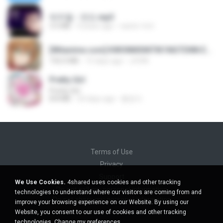
박우철 - 연모.mp3
3.5 MB
4 years ago
castor-trot
[Witanime.com] KWONMSNITIK1NGTDNN EP 04 HD.mp4
192.0 MB
15 days ago
JUVIA
Pretty Girl
Pretty Girl
8.8 MB
24 days ago
황영지
Terms of Use
Privacy
Support
We Use Cookies.
4shared uses cookies and other tracking
Do not sell my personal information
technologies to understand where our visitors are coming from and
Do not share my personal information
improve your browsing experience on our Website. By using our
Website, you consent to our use of cookies and other tracking
technologies.
Change my preferences