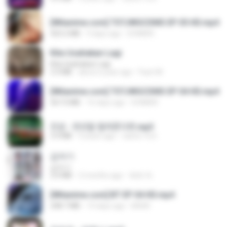
[Witanime.com] TSTJWGCDMS EP 05 HD.mp4
423.2 MB
9 days ago
DOMISR
Kita Usahakan Lagi
Kita Usahakan Lagi
3.3 MB
about a year ago
Fazri M.
[Witanime.com] TSTJWGCDMS EP 04 HD.mp4
567.0 MB
16 days ago
DOMISR
진성 - 천년을 빌려준다면.mp3
3.4 MB
4 years ago
castor-trot
갑자기
갑자기
3.0 MB
2 months ago
복희 박.
[Witanime.com] BT EP 04 HD.mp4
248.7 MB
14 days ago
BAXK