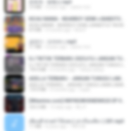
문희옥 - 평행선.mp3
2.9 MB
4 years ago
castor-trot
KICAU MANIA - NDARBOY GENK x BANDITOZ YAOW 86 (OFFICIAL LYRIC VIDEO) GAS POL NDANGAK
KICAU MANIA - NDARBOY GENK x BANDITOZ YAOW 86 (OFFICIAL LYRIC VIDEO) GAS POL NDANGAK
8.9 MB
3 months ago
Rina P.
금잔디 - 오라버니.mp3
3.1 MB
4 years ago
castor-trot
DJ TIKTOK TERBARU 2025🎵DJ JANGAN TUNGGU LAMA LAMA NANTI LAMA LAMA 🎵DJ SEDIA AKU SEBELUM HUJAN
DJ TIKTOK TERBARU 2025🎵DJ JANGAN TUNGGU LAMA LAMA NANTI LAMA LAMA 🎵DJ SEDIA AKU SEBELUM HUJAN
199.4 MB
6 months ago
Yahya Lahiya
ADELLA TERBARU - JANGAN TUNGGU LAMA LAMA - GELAS RETAK - OM ADELLA FULL ALBUM TERBARU 2026
ADELLA TERBARU - JANGAN TUNGGU LAMA LAMA - GELAS RETAK - OM ADELLA FULL ALBUM TERBARU 2026
133.0 MB
4 months ago
Cuplis
[Witanime.com] HMYNGWHSNIDMS2S EP 04 HD.mp4
235.5 MB
15 days ago
KILJY
เพื่อนพี่ ช่วยทำให้เสด ( เล่าเรื่องเสียว ) 201.mp3
7.1 MB
6 years ago
TNP2 M.