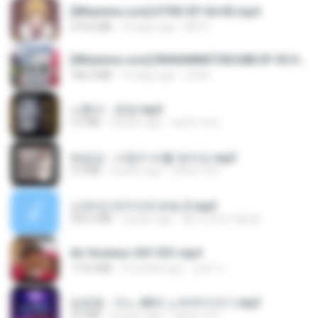
[Witanime.com] DTRD EP 04 HD.mp4
279.0 MB
10 days ago
DRTY
[Witanime.com] RKNGMNNTSRCMB EP 05 HD.mp4
186.0 MB
16 days ago
LOLKI
나훈아 - 영영.mp3
3.5 MB
4 years ago
castor-trot
배금성 - 사랑이 비를 맞아요.mp3
3.5 MB
4 years ago
castor-trot
신유리) 유두자위 A to Z.mp3
256.6 MB
2 years ago
좀비고4인커플 좀.
Air Hostess S01 E01.mp4
174.4 MB
3 months ago
민호 이.
임영웅 - 어느 60대 노부부이야기.mp3
4.6 MB
4 years ago
castor-trot