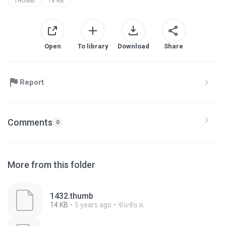
THUMB
18 KB
Open
To library
Download
Share
Report
Comments
0
More from this folder
1432.thumb
14 KB
5 years ago
ขันชัย ค.