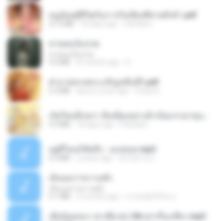
หนูน้อยสู้ชีวิตกับภารกิจเลี้ยงพี่ชายทั้งห้า.pdf
27.2 MB
18 days ago
Pandarin
สายลมเจ็บปวด
สายลมเจ็บปวด
4.0 MB
8 months ago
D
ฝ่าบาททรงพระเจริญหมื่นปี1.pdf
6.4 MB
about a year ago
Orasa K.
เกิดใหม่อีกครา อี๋เหนียงอย่างข้าเป็นภรรยาขุนนาง 1_ST.pdf
4.9 MB
18 days ago
Pandarin
อยู่ที่ไหนก็คิดถึง - เมนทอล.mp3
4.2 MB
2 years ago
มันไม้สาย ม.
เอิ้นเธอว่าความฮัก
เอิ้นเธอว่าความฮัก
4.1 MB
2 months ago
ถามพ่อ&#39;พ ม.
เมียน้อยเหงา พาเสียวค่ะ18+เล่าเรื่องเสียว.mp3