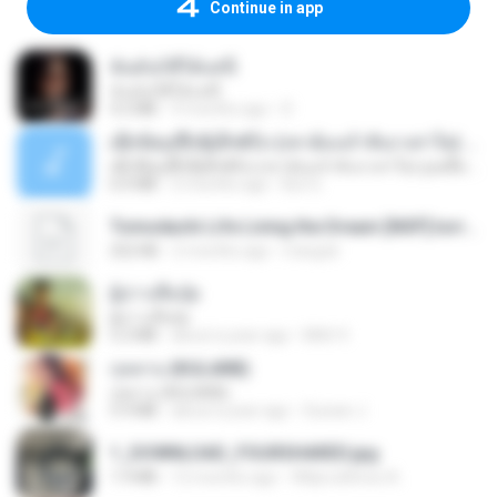
Continue in app
ฉันมันก็ดีได้แค่นี้
ฉันมันก็ดีได้แค่นี้
4.2 MB
9 months ago
D
ເຊົາຮ້ອງເຖົ້າຊິເອົາທໍ່ໃດ (เซาฮ้องเถ้าสิเอาเท่าใด) ບຸນເກີດ ຫນູຫ່ວງ ft. ໂສພາ ຈຸນທະລາ
ເຊົາຮ້ອງເຖົ້າຊິເອົາທໍ່ໃດ (เซาฮ้องเถ้าสิเอาเท่าใด) ບຸນເກີດ ຫນູຫ່ວງ ft. ໂສພາ ຈຸນທະລາ
6.0 MB
2 months ago
But G.
Tomodachi Life Living the Dream [NSP].torrent
252 KB
2 months ago
margob
ผู้บ่าวเสื้อปุ๋ย
ผู้บ่าวเสื้อปุ๋ย
5.2 MB
about a year ago
Mith 9.
กุหลาบ (KULARB)
กุหลาบ (KULARB)
5.9 MB
about a year ago
Suwan J.
1_DOWNLOAD_FOURSHARED.jpg
1.9 MB
12 months ago
Wtlprodthree A.