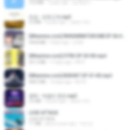
14.2 MB
7 years ago
อมรพันธ์ จ.
진성 - 보릿고개.mp3
3.4 MB
4 years ago
castor-trot
[Witanime.com] RKNGMNNTSRCMB EP 06 HD.mp4
294.8 MB
9 days ago
LOLKI
[Witanime.com] DTRD EP 03 HD.mp4
321.3 MB
17 days ago
DRTY
[Witanime.com] BSKHKT EP 01 HD.mp4
408.9 MB
14 days ago
BLITR
영탁 - 막걸리 한잔.mp3
3.2 MB
3 years ago
castor-trot
LOVE ATTACK
LOVE ATTACK
7.1 MB
about a year ago
지빈 임.