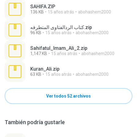
SAHIFA.ZIP
136 KB
15 años atrás
abohashem2000
كتاب الردالفتاوى المتطرفه.zip
96 KB
15 años atrás
abohashem2000
Sahifatul_Imam_Ali_2.zip
1,147 KB
15 años atrás
abohashem2000
Kuran_Ali.zip
63 KB
15 años atrás
abohashem2000
Ver todos 52 archivos
También podría gustarle