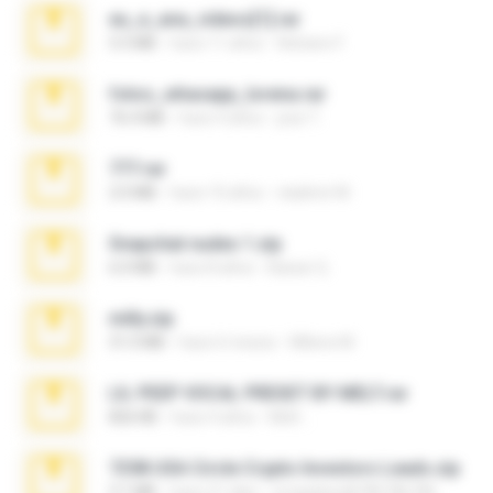
eu_e_ana_videos[1].rar
5.5 MB
hace 11 años
Adriano F.
fotos_whasapp_lorena.rar
76.4 MB
hace 4 años
jose T.
777.rar
2.0 MB
hace 10 años
vladimir M.
Snapchat nudes 1.zip
6.0 MB
hace 8 años
Baixar Q.
milly.zip
31.0 MB
hace 6 meses
Milene M.
LIL PEEP VOCAL PRESET BY MELT.rar
826 KB
hace 4 años
Melt ..
7258 USA Circle Crypto Investors Leads.zip
3.1 MB
hace 21 días
cmqadeer@786786786