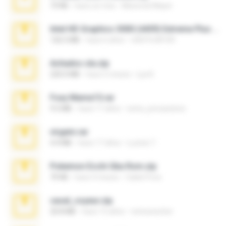
73 KB
hace un mes
Maverick Mayer
Intel HD Graphics 3000 (4459) Extreme Plus 2.0.zip
126.5 MB
hace 6 años
nIGHTmAYOR
Achados sla.zip
220.0 MB
hace 5 meses
Lya K.
Foxy Mama15.rar
9.5 MB
hace 17 años
extra_precautions
virgem.rar
4.4 MB
hace 17 años
Lucinei 7.
Pokemon Ecchi Gba Rom.zip
70 KB
hace 4 meses
Caleb Price
casal_voyeur.zip
20.8 MB
hace 15 años
netowescher