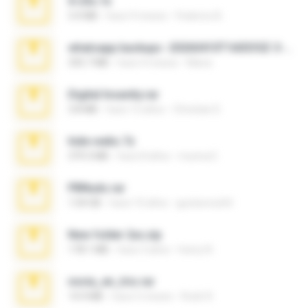
X-23x.7z
3.4 MB
hace 9 meses
Federico B.
whatsapp backups -20260410T160335Z-3-001.zip
335.7 MB
hace 4 meses
Maria
Digital Insanity.rar
3.8 MB
hace 12 años
Christian D.
hide vedio.7z
379.3 MB
hace 8 años
munna E.
PBNuds.rar
1.04 GB
hace 10 años
gustavocs64
New folder 2xx.zip
178.1 MB
hace 3 años
henry N.
novia_en_trio.rar
14.9 MB
hace 5 meses
Rodri R.