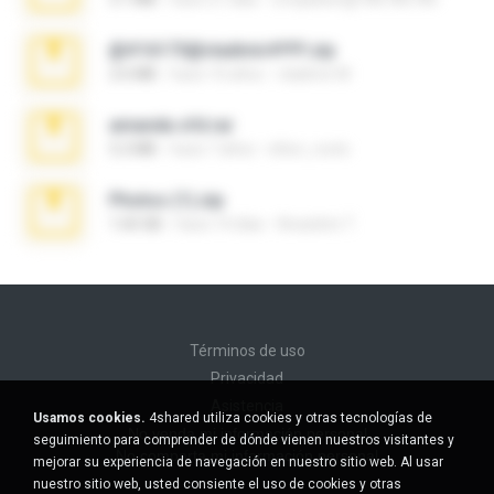
@#16173@vladimir#!!!!!!.zip
2.6 MB
hace 10 años
vladimir M.
amanda sfd.rar
5.2 MB
hace 7 años
elton_roots
Photos (1).zip
1.60 GB
hace 14 días
Anacleto T.
Términos de uso
Privacidad
Asistencia
Usamos cookies.
4shared utiliza cookies y otras tecnologías de
No venda mi información personal
seguimiento para comprender de dónde vienen nuestros visitantes y
No comparta mi información personal
mejorar su experiencia de navegación en nuestro sitio web. Al usar
nuestro sitio web, usted consiente el uso de cookies y otras