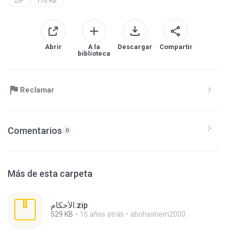
ZIP
170 KB
Abrir
A la
Descargar
Compartir
biblioteca
Reclamar
Comentarios
0
Más de esta carpeta
الأحكام.zip
529 KB
15 años atrás
abohashem2000