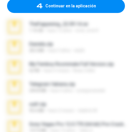
Continuar en la aplicación
TheFappening_22.09.14.rar
1.16 GB
hace 12 años
erick_lover4
Daniela.zip
28.2 MB
hace 3 años
ela26
My Femboy Roommate Full Version.zip
62 KB
hace 5 meses
Beau Collier
Telegram fabiana.zip
244.8 MB
hace 4 años
yrangravanatal
ouh!.zip
95.6 MB
hace 2 meses
vladimir M.
Sony Vegas Pro 12.0.770 (64-bit) Pre-Cracked.zip
137.0 MB
hace 12 años
Tales S.