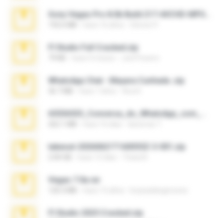
Sony Vegas Pro 8.0b Build 217-AVCHD-MPG-AC3 FIXED.7z
192.6 MB
hace 16 años
Steven P.
Fl Studio Full Cracked.zip
79 KB
hace 4 meses
Joel Powers
WhatsApp Chat - Mayara Cunhada .zip
36.7 MB
hace 7 años
Ana K.
65536533_Conversa_do_WhatsApp_com_Meu_Esposo.zip
262.1 MB
hace 16 días
desomar T.
takeout-20260621T160055Z-3-001.zip
2.00 GB
hace 13 días
Thata N.
Vegas 7.0a.rar
120.3 MB
hace 15 años
boyisadangerzone
Fl Studio 2025 Cracked.zip