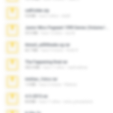
cellfolder.zip
9.8 MB
hace 3 años
ela26
Junior Miss Pageant 1999 Series (Volume I Part I NC 6).7z
53.5 MB
hace 12 años
luis M.
Anna4_yd3t0nada.sg.rar
60.7 MB
hace 5 meses
Rodri R.
The Fappening final.rar
302.4 MB
hace 11 años
raulmedinax
minhas_fotos.rar
1.4 MB
hace 2 meses
Rebeca
4-5-2015.rar
8.8 MB
hace 11 años
extra_precautions